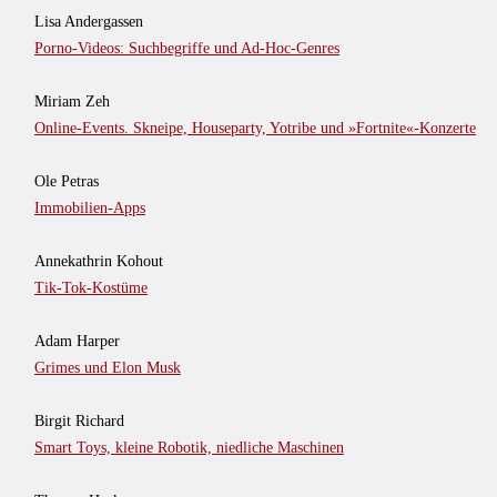
Lisa Andergassen
Porno-Videos: Suchbegriffe und Ad-Hoc-Genres
Miriam Zeh
Online-Events. Skneipe, Houseparty, Yotribe und »Fortnite«-Konzerte
Ole Petras
Immobilien-Apps
Annekathrin Kohout
Tik-Tok-Kostüme
Adam Harper
Grimes und Elon Musk
Birgit Richard
Smart Toys, kleine Robotik, niedliche Maschinen