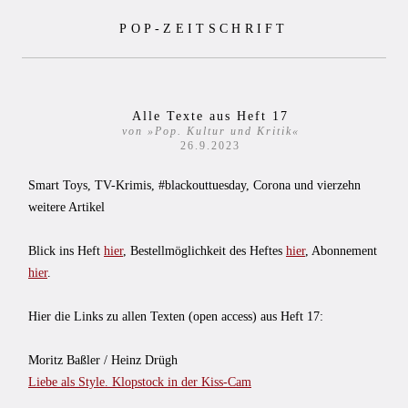
Zum
POP-ZEITSCHRIFT
Inhalt
springen
Alle Texte aus Heft 17
von »Pop. Kultur und Kritik«
26.9.2023
Smart Toys, TV-Krimis, #blackouttuesday, Corona und vierzehn
weitere Artikel
Blick ins Heft
hier
, Bestellmöglichkeit des Heftes
hier
, Abonnement
hier
.
Hier die Links zu allen Texten (open access) aus Heft 17:
Moritz Baßler / Heinz Drügh
Liebe als Style. Klopstock in der Kiss-Cam