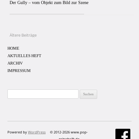
Der Gully – vom Objekt zum Bild zur Szene
Ältere Beiträge
Beitragsnavigation
HOME
AKTUELLES HEFT
ARCHIV
IMPRESSUM
Suchen
nach:
Powered by
WordPress
© 2012-2026 www.pop-
zeitschrift.de