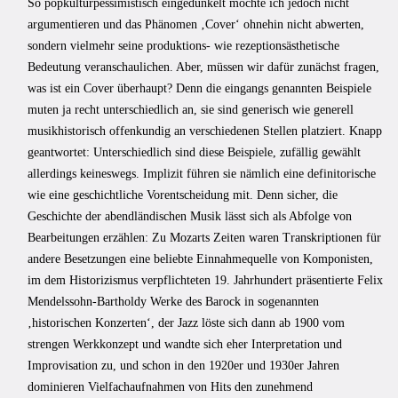
So popkulturpessimistisch eingedunkelt möchte ich jedoch nicht
argumentieren und das Phänomen ‚Cover‘ ohnehin nicht abwerten,
sondern vielmehr seine produktions- wie rezeptionsästhetische
Bedeutung veranschaulichen. Aber, müssen wir dafür zunächst fragen,
was ist ein Cover überhaupt? Denn die eingangs genannten Beispiele
muten ja recht unterschiedlich an, sie sind generisch wie generell
musikhistorisch offenkundig an verschiedenen Stellen platziert. Knapp
geantwortet: Unterschiedlich sind diese Beispiele, zufällig gewählt
allerdings keineswegs. Implizit führen sie nämlich eine definitorische
wie eine geschichtliche Vorentscheidung mit. Denn sicher, die
Geschichte der abendländischen Musik lässt sich als Abfolge von
Bearbeitungen erzählen: Zu Mozarts Zeiten waren Transkriptionen für
andere Besetzungen eine beliebte Einnahmequelle von Komponisten,
im dem Historizismus verpflichteten 19. Jahrhundert präsentierte Felix
Mendelssohn-Bartholdy Werke des Barock in sogenannten
‚historischen Konzerten‘, der Jazz löste sich dann ab 1900 vom
strengen Werkkonzept und wandte sich eher Interpretation und
Improvisation zu, und schon in den 1920er und 1930er Jahren
dominieren Vielfachaufnahmen von Hits den zunehmend