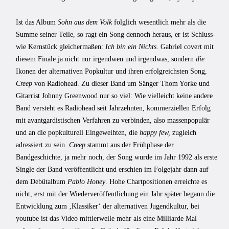
Ist das Album
Sohn aus dem Volk
folglich wesentlich mehr als die
Summe seiner Teile, so ragt ein Song dennoch heraus, er ist Schluss-
wie Kernstück gleichermaßen:
Ich bin ein Nichts
. Gabriel covert mit
diesem Finale ja nicht nur irgendwen und irgendwas, sondern
die
Ikonen der alternativen Popkultur und ihren erfolgreichsten Song,
Creep
von Radiohead. Zu dieser Band um Sänger Thom Yorke und
Gitarrist Johnny Greenwood nur so viel: Wie vielleicht keine andere
Band versteht es Radiohead seit Jahrzehnten, kommerziellen Erfolg
mit avantgardistischen Verfahren zu verbinden, also massenpopulär
und an die popkulturell Eingeweihten, die
happy few,
zugleich
adressiert zu sein.
Creep
stammt aus der Frühphase der
Bandgeschichte, ja mehr noch, der Song wurde im Jahr 1992 als erste
Single der Band veröffentlicht und erschien im Folgejahr dann auf
dem Debütalbum
Pablo Honey
. Hohe Chartpositionen erreichte es
nicht, erst mit der Wiederveröffentlichung ein Jahr später begann die
Entwicklung zum ‚Klassiker‘ der alternativen Jugendkultur, bei
youtube ist das Video mittlerweile mehr als eine Milliarde Mal