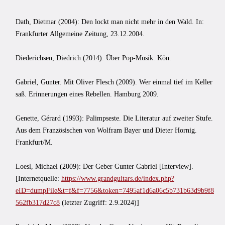
Dath, Dietmar (2004): Den lockt man nicht mehr in den Wald. In:
Frankfurter Allgemeine Zeitung, 23.12.2004.
Diederichsen, Diedrich (2014): Über Pop-Musik. Kön.
Gabriel, Gunter. Mit Oliver Flesch (2009). Wer einmal tief im Keller
saß. Erinnerungen eines Rebellen. Hamburg 2009.
Genette, Gérard (1993): Palimpseste. Die Literatur auf zweiter Stufe.
Aus dem Französischen von Wolfram Bayer und Dieter Hornig.
Frankfurt/M.
Loesl, Michael (2009): Der Geber Gunter Gabriel [Interview].
[Internetquelle:
https://www.grandguitars.de/index.php?
eID=dumpFile&t=f&f=7756&token=7495af1d6a06c5b731b63d9b9f8
562fb317d27c8
(letzter Zugriff: 2.9.2024)]