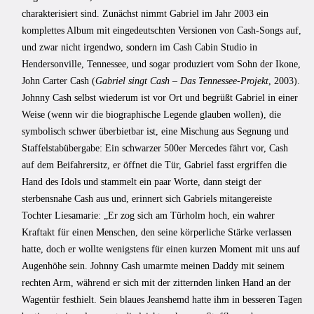
charakterisiert sind. Zunächst nimmt Gabriel im Jahr 2003 ein
komplettes Album mit eingedeutschten Versionen von Cash-Songs auf,
und zwar nicht irgendwo, sondern im Cash Cabin Studio in
Hendersonville, Tennessee, und sogar produziert vom Sohn der Ikone,
John Carter Cash (
Gabriel singt Cash – Das Tennessee-Projekt
, 2003).
Johnny Cash selbst wiederum ist vor Ort und begrüßt Gabriel in einer
Weise (wenn wir die biographische Legende glauben wollen), die
symbolisch schwer überbietbar ist, eine Mischung aus Segnung und
Staffelstabübergabe: Ein schwarzer 500er Mercedes fährt vor, Cash
auf dem Beifahrersitz, er öffnet die Tür, Gabriel fasst ergriffen die
Hand des Idols und stammelt ein paar Worte, dann steigt der
sterbensnahe Cash aus und, erinnert sich Gabriels mitangereiste
Tochter Liesamarie: „Er zog sich am Türholm hoch, ein wahrer
Kraftakt für einen Menschen, den seine körperliche Stärke verlassen
hatte, doch er wollte wenigstens für einen kurzen Moment mit uns auf
Augenhöhe sein. Johnny Cash umarmte meinen Daddy mit seinem
rechten Arm, während er sich mit der zitternden linken Hand an der
Wagentür festhielt. Sein blaues Jeanshemd hatte ihm in besseren Tagen