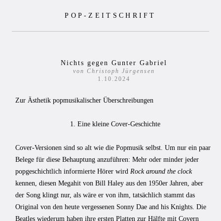
Zum
POP-ZEITSCHRIFT
Inhalt
springen
Nichts gegen Gunter Gabriel
von Christoph Jürgensen
1.10.2024
Zur Ästhetik popmusikalischer Überschreibungen
1. Eine kleine Cover-Geschichte
Cover-Versionen sind so alt wie die Popmusik selbst. Um nur ein paar
Belege für diese Behauptung anzuführen: Mehr oder minder jeder
popgeschichtlich informierte Hörer wird
Rock around the clock
kennen, diesen Megahit von Bill Haley aus den 1950er Jahren, aber
der Song klingt nur, als wäre er von ihm, tatsächlich stammt das
Original von den heute vergessenen Sonny Dae and his Knights. Die
Beatles wiederum haben ihre ersten Platten zur Hälfte mit Covern