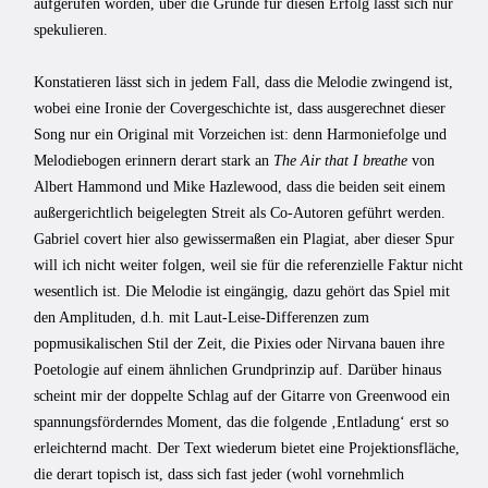
aufgerufen worden, über die Gründe für diesen Erfolg lässt sich nur
spekulieren.
Konstatieren lässt sich in jedem Fall, dass die Melodie zwingend ist,
wobei eine Ironie der Covergeschichte ist, dass ausgerechnet dieser
Song nur ein Original mit Vorzeichen ist: denn Harmoniefolge und
Melodiebogen erinnern derart stark an
The Air that I breathe
von
Albert Hammond und Mike Hazlewood, dass die beiden seit einem
außergerichtlich beigelegten Streit als Co-Autoren geführt werden.
Gabriel covert hier also gewissermaßen ein Plagiat, aber dieser Spur
will ich nicht weiter folgen, weil sie für die referenzielle Faktur nicht
wesentlich ist. Die Melodie ist eingängig, dazu gehört das Spiel mit
den Amplituden, d.h. mit Laut-Leise-Differenzen zum
popmusikalischen Stil der Zeit, die Pixies oder Nirvana bauen ihre
Poetologie auf einem ähnlichen Grundprinzip auf. Darüber hinaus
scheint mir der doppelte Schlag auf der Gitarre von Greenwood ein
spannungsförderndes Moment, das die folgende ‚Entladung‘ erst so
erleichternd macht. Der Text wiederum bietet eine Projektionsfläche,
die derart topisch ist, dass sich fast jeder (wohl vornehmlich