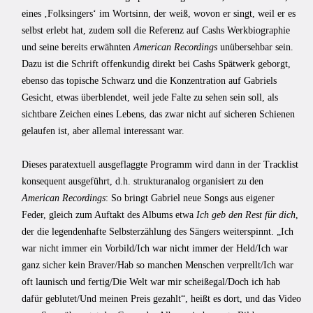
eines ‚Folksingers‘ im Wortsinn, der weiß, wovon er singt, weil er es
selbst erlebt hat, zudem soll die Referenz auf Cashs Werkbiographie
und seine bereits erwähnten
American Recordings
unübersehbar sein.
Dazu ist die Schrift offenkundig direkt bei Cashs Spätwerk geborgt,
ebenso das topische Schwarz und die Konzentration auf Gabriels
Gesicht, etwas überblendet, weil jede Falte zu sehen sein soll, als
sichtbare Zeichen eines Lebens, das zwar nicht auf sicheren Schienen
gelaufen ist, aber allemal interessant war.
Dieses paratextuell ausgeflaggte Programm wird dann in der Tracklist
konsequent ausgeführt, d.h. strukturanalog organisiert zu den
American Recordings
: So bringt Gabriel neue Songs aus eigener
Feder, gleich zum Auftakt des Albums etwa
Ich geb den Rest für dich
,
der die legendenhafte Selbsterzählung des Sängers weiterspinnt. „Ich
war nicht immer ein Vorbild/Ich war nicht immer der Held/Ich war
ganz sicher kein Braver/Hab so manchen Menschen verprellt/Ich war
oft launisch und fertig/Die Welt war mir scheißegal/Doch ich hab
dafür geblutet/Und meinen Preis gezahlt“, heißt es dort, und das Video