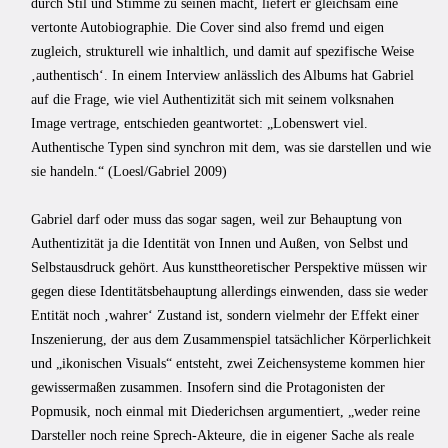
durch Stil und Stimme zu seinen macht, liefert er gleichsam eine
vertonte Autobiographie. Die Cover sind also fremd und eigen
zugleich, strukturell wie inhaltlich, und damit auf spezifische Weise
‚authentisch‘. In einem Interview anlässlich des Albums hat Gabriel
auf die Frage, wie viel Authentizität sich mit seinem volksnahen
Image vertrage, entschieden geantwortet: „Lobenswert viel.
Authentische Typen sind synchron mit dem, was sie darstellen und wie
sie handeln.“ (Loesl/Gabriel 2009)
Gabriel darf oder muss das sogar sagen, weil zur Behauptung von
Authentizität ja die Identität von Innen und Außen, von Selbst und
Selbstausdruck gehört. Aus kunsttheoretischer Perspektive müssen wir
gegen diese Identitätsbehauptung allerdings einwenden, dass sie weder
Entität noch ‚wahrer‘ Zustand ist, sondern vielmehr der Effekt einer
Inszenierung, der aus dem Zusammenspiel tatsächlicher Körperlichkeit
und „ikonischen Visuals“ entsteht, zwei Zeichensysteme kommen hier
gewissermaßen zusammen. Insofern sind die Protagonisten der
Popmusik, noch einmal mit Diederichsen argumentiert, „weder reine
Darsteller noch reine Sprech-Akteure, die in eigener Sache als reale