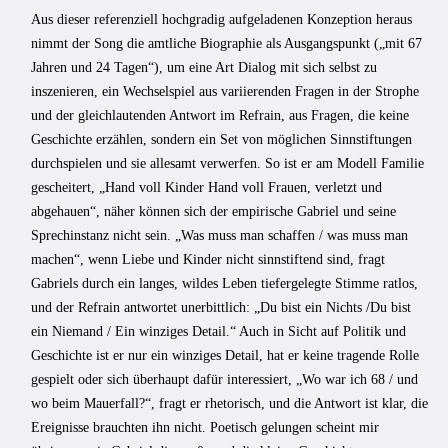
Aus dieser referenziell hochgradig aufgeladenen Konzeption heraus
nimmt der Song die amtliche Biographie als Ausgangspunkt („mit 67
Jahren und 24 Tagen“), um eine Art Dialog mit sich selbst zu
inszenieren, ein Wechselspiel aus variierenden Fragen in der Strophe
und der gleichlautenden Antwort im Refrain, aus Fragen, die keine
Geschichte erzählen, sondern ein Set von möglichen Sinnstiftungen
durchspielen und sie allesamt verwerfen. So ist er am Modell Familie
gescheitert, „Hand voll Kinder Hand voll Frauen, verletzt und
abgehauen“, näher können sich der empirische Gabriel und seine
Sprechinstanz nicht sein. „Was muss man schaffen / was muss man
machen“, wenn Liebe und Kinder nicht sinnstiftend sind, fragt
Gabriels durch ein langes, wildes Leben tiefergelegte Stimme ratlos,
und der Refrain antwortet unerbittlich: „Du bist ein Nichts /Du bist
ein Niemand / Ein winziges Detail.“ Auch in Sicht auf Politik und
Geschichte ist er nur ein winziges Detail, hat er keine tragende Rolle
gespielt oder sich überhaupt dafür interessiert, „Wo war ich 68 / und
wo beim Mauerfall?“, fragt er rhetorisch, und die Antwort ist klar, die
Ereignisse brauchten ihn nicht. Poetisch gelungen scheint mir