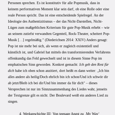
Personen sprechen. Es ist konstitutiv für alle Popmusik, dass in
keinem performativen Moment klar sein darf, ob eine Rolle oder eine
reale Person spricht. Das ist eine entscheidende Spielregel. An der
Ideologie des Authentizitismus – der das Nicht-Darstellen, Nicht-
Lügen zum maßgeblichen Kriterium für gute Pop-Musik erhebt – wie
an seinem zutiefst verwandten Gegenteil, Rock-Theater, scheitert Pop-
Musik […] regelmäßig.“ (Diederichsen 2014: XXIV) Anders gesagt:
Pop ist nie mehr bei sich, als wenn er zugleich existentiell und
künstlich ist, und Gabriel hat mittels des transformierenden Verfahrens
offenkundig das Feld gewechselt und ist in diesem Sinne Pop im
emphatischen Sinn geworden. Konkret gemacht:
Ich geb den Rest für
dich
habe ich oben schon anzitiert, dort heißt es dann weiter: „Ich bin
alles andere als heilig/Doch ehrlich bin ich schon/Und ich schwör dir
ab jetzt/Bleib ich bei dir/Und bin immer da für dich“ – dieses
Versprechen ist nur im Sinnzusammenhang des Liedes wahr, jenseits
der Textgrenze gilt es nicht. Der Boulevard weiß ein anderes Lied zu
singen.
4. Werkgeschichte III: Von teenage Angst zu ‚My Way‘