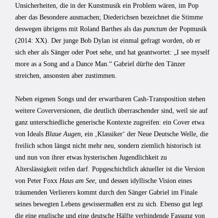
Unsicherheiten, die in der Kunstmusik ein Problem wären, im Pop
aber das Besondere ausmachen; Diederichsen bezeichnet die Stimme
deswegen übrigens mit Roland Barthes als das
punctum
der Popmusik
(2014: XX). Der junge Bob Dylan ist einmal gefragt worden, ob er
sich eher als Sänger oder Poet sehe, und hat geantwortet: „I see myself
more as a Song and a Dance Man.“ Gabriel dürfte den Tänzer
streichen, ansonsten aber zustimmen.
Neben eigenen Songs und der erwartbaren Cash-Transposition stehen
weitere Coverversionen, die deutlich überraschender sind, weil sie auf
ganz unterschiedliche generische Kontexte zugreifen: ein Cover etwa
von Ideals
Blaue Augen
, ein ‚Klassiker‘ der Neue Deutsche Welle, die
freilich schon längst nicht mehr neu, sondern ziemlich historisch ist
und nun von ihrer etwas hysterischen Jugendlichkeit zu
Alterslässigkeit reifen darf. Popgeschichtlich aktueller ist die Version
von Peter Foxx
Haus am See
, und dessen idyllische Vision eines
träumenden Verlierers kommt durch den Sänger Gabriel im Finale
seines bewegten Lebens gewissermaßen erst zu sich. Ebenso gut legt
die eine englische und eine deutsche Hälfte verbindende Fassung von