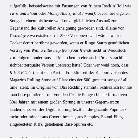
aufgefüllt, beispielsweise mit Fassungen von frühem Rock’n‘Roll wie
Twist and Shout
oder
Money (thats, what I want)
, bevor ihre eigenen
Songs in einem bis heute wohl unvergleichlichen Ausmaß zum
Gegenstand der kulturellen Aneignung geworden sind, alleine von
Yesterday
etwa existieren ca. 2500 Versionen. Und wäre etwa Joe
Cocker derart berühmt geworden, wenn er Ringo Starrs gemütlichen
Vortrag von
With
a little help from your friends
nicht in Woodstock
vor einigen hunderttausend Menschen in eine auch körpersprachlich
sichtbar zerquälte Version übersetzt hätte? Oder wer weiß noch, dass
R.E.S.P.E.C.T
, mit dem Aretha Franklin seit der Kanonrevision des
Magazins Rolling Stone auf Platz eins der 500 ‚greatest songs of all
time‘ steht, im Original von Otis Redding stammt? Schließlich könnte
man böse pointieren, um von den für die Popgeschichte formativen
60er Jahren mit einem großen Sprung in unserer Gegenwart zu
landen, dass seit der Digitalisierung letztlich die gesamte Popmusik
mehr oder minder aus Covern besteht, aus Samples, Sound-Files,
eingebetteten Riffs, geliehenen Bass-Spuren etc.