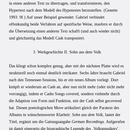
in einen anderen Text zu übertragen, und transformieren, den
Hypertext nach dem Modell des Hypotextes herzustellen. (Genette
1993: 9f.) Auf unser Beispiel gewendet: Gabriel verbindet
offenkundig beide Verfahren auf spezifische Weise, insofern er durch
die Übersetzung einen anderen Text schafft (und auch wieder nicht)
und gleichzeitig das Modell Cash transponiert.
3. Werkgeschichte II: Sohn aus dem Volk
Das klingt schon komplex genug, aber mit der nächsten Platte wird es
strukturell noch einmal deutlich intrikater. Sechs Jahre braucht Gabriel
nach den Tennessee-Sessions, bis er ein neues Album vorlegt. Dort
knüpft er wiederum an Cash an, aber nun nicht mehr (oder nicht mehr
vorrangig), indem er Cashs Songs covered, sondern vielmehr durch
die Adaption von Form und Funktion, mit der Cash selbst gecovered
hat. Diesen poetologischen Move artikuliert gleich der Paratext des
Albums in wünschenswerter Klarheit:
Sohn aus dem Volk
, lautet der
Titel, ergänzt um die Gattungsangabe
German Recordings
. Aufgerufen
ist damit einerseits die biographische Legende des ‚Volksmusikers‘,