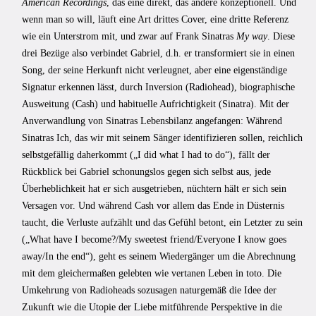
American Recordings
, das eine direkt, das andere konzeptionell. Und
wenn man so will, läuft eine Art drittes Cover, eine dritte Referenz
wie ein Unterstrom mit, und zwar auf Frank Sinatras
My way
. Diese
drei Bezüge also verbindet Gabriel, d.h. er transformiert sie in einen
Song, der seine Herkunft nicht verleugnet, aber eine eigenständige
Signatur erkennen lässt, durch Inversion (Radiohead), biographische
Ausweitung (Cash) und habituelle Aufrichtigkeit (Sinatra). Mit der
Anverwandlung von Sinatras Lebensbilanz angefangen: Während
Sinatras Ich, das wir mit seinem Sänger identifizieren sollen, reichlich
selbstgefällig daherkommt („I did what I had to do“), fällt der
Rückblick bei Gabriel schonungslos gegen sich selbst aus, jede
Überheblichkeit hat er sich ausgetrieben, nüchtern hält er sich sein
Versagen vor. Und während Cash vor allem das Ende in Düsternis
taucht, die Verluste aufzählt und das Gefühl betont, ein Letzter zu sein
(„What have I become?/My sweetest friend/Everyone I know goes
away/In the end“), geht es seinem Wiedergänger um die Abrechnung
mit dem gleichermaßen gelebten wie vertanen Leben in toto. Die
Umkehrung von Radioheads sozusagen naturgemäß die Idee der
Zukunft wie die Utopie der Liebe mitführende Perspektive in die