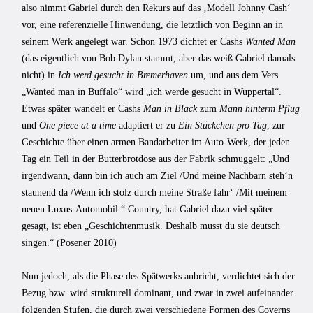
also nimmt Gabriel durch den Rekurs auf das ‚Modell Johnny Cash‘
vor, eine referenzielle Hinwendung, die letztlich von Beginn an in
seinem Werk angelegt war. Schon 1973 dichtet er Cashs
Wanted Man
(das eigentlich von Bob Dylan stammt, aber das weiß Gabriel damals
nicht) in
Ich werd gesucht in Bremerhaven
um, und aus dem Vers
„Wanted man in Buffalo“ wird „ich werde gesucht in Wuppertal“.
Etwas später wandelt er Cashs
Man in Black
zum
Mann hinterm Pflug
und
One piece at a time
adaptiert er zu
Ein Stückchen pro Tag
, zur
Geschichte über einen armen Bandarbeiter im Auto-Werk, der jeden
Tag ein Teil in der Butterbrotdose aus der Fabrik schmuggelt: „Und
irgendwann, dann bin ich auch am Ziel /Und meine Nachbarn steh‘n
staunend da /Wenn ich stolz durch meine Straße fahr‘ /Mit meinem
neuen Luxus-Automobil.“ Country, hat Gabriel dazu viel später
gesagt, ist eben „Geschichtenmusik. Deshalb musst du sie deutsch
singen.“ (Posener 2010)
Nun jedoch, als die Phase des Spätwerks anbricht, verdichtet sich der
Bezug bzw. wird strukturell dominant, und zwar in zwei aufeinander
folgenden Stufen, die durch zwei verschiedene Formen des Coverns