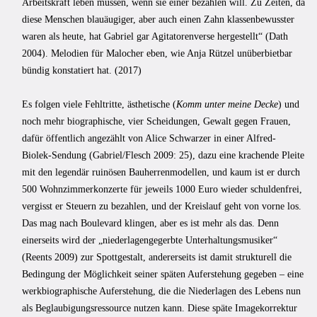
Arbeitskraft leben müssen, wenn sie einer bezahlen will. Zu Zeiten, da
diese Menschen blauäugiger, aber auch einen Zahn klassenbewusster
waren als heute, hat Gabriel gar Agitatorenverse hergestellt“ (Dath
2004). Melodien für Malocher eben, wie Anja Rützel unüberbietbar
bündig konstatiert hat. (2017)
Es folgen viele Fehltritte, ästhetische (
Komm unter meine Decke
) und
noch mehr biographische, vier Scheidungen, Gewalt gegen Frauen,
dafür öffentlich angezählt von Alice Schwarzer in einer Alfred-
Biolek-Sendung (Gabriel/Flesch 2009: 25), dazu eine krachende Pleite
mit den legendär ruinösen Bauherrenmodellen, und kaum ist er durch
500 Wohnzimmerkonzerte für jeweils 1000 Euro wieder schuldenfrei,
vergisst er Steuern zu bezahlen, und der Kreislauf geht von vorne los.
Das mag nach Boulevard klingen, aber es ist mehr als das. Denn
einerseits wird der „niederlagengegerbte Unterhaltungsmusiker“
(Reents 2009) zur Spottgestalt, andererseits ist damit strukturell die
Bedingung der Möglichkeit seiner späten Auferstehung gegeben – eine
werkbiographische Auferstehung, die die Niederlagen des Lebens nun
als Beglaubigungsressource nutzen kann. Diese späte Imagekorrektur