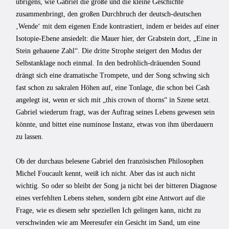
übrigens, wie Gabriel die große und die kleine Geschichte
zusammenbringt, den großen Durchbruch der deutsch-deutschen
‚Wende‘ mit dem eigenen Ende kontrastiert, indem er beides auf einer
Isotopie-Ebene ansiedelt: die Mauer hier, der Grabstein dort, „Eine in
Stein gehauene Zahl“. Die dritte Strophe steigert den Modus der
Selbstanklage noch einmal. In den bedrohlich-dräuenden Sound
drängt sich eine dramatische Trompete, und der Song schwing sich
fast schon zu sakralen Höhen auf, eine Tonlage, die schon bei Cash
angelegt ist, wenn er sich mit „this crown of thorns“ in Szene setzt.
Gabriel wiederum fragt, was der Auftrag seines Lebens gewesen sein
könnte, und bittet eine numinose Instanz, etwas von ihm überdauern
zu lassen.
Ob der durchaus belesene Gabriel den französischen Philosophen
Michel Foucault kennt, weiß ich nicht. Aber das ist auch nicht
wichtig. So oder so bleibt der Song ja nicht bei der bitteren Diagnose
eines verfehlten Lebens stehen, sondern gibt eine Antwort auf die
Frage, wie es diesem sehr speziellen Ich gelingen kann, nicht zu
verschwinden wie am Meeresufer ein Gesicht im Sand, um eine