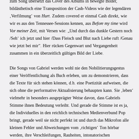
zum Song übersetzt das Cover des Albums in bewegte Bilder,
bildästhetisch eine Transposition der Cash-Videos wie der legendären
‚Verfilmung‘ von
Hurt
. Zudem covered er einmal Cash direkt, wie
wir es aus den Tennessee-Sessions kennen, aus
Before my time
wird
Vor meiner Zeit
, mit Versen wie: „Und durch das dunkle Gestern noch
/Seh‘ ich jetzt und hier /Dass Fleisch und Blut nach Liebe ruft /Genau
wie jetzt bei mir“. Hier rücken Gegenwart und Vergangenheit
zusammen in ein überzeitlich gültiges Bild der Liebe.
Die Songs von Gabriel werden wohl nie den Nobilitierungsgestus
einer Veröffentlichung als Buch erleben, um zu demonstrieren, dass
die Texte für sich stehen können, d.h. eine Poetizität aufweisen, die
sich ohne die performative Aktualisierung behaupten kann. Sie ‚leben‘
vielmehr in besonders ausgeprägter Weise davon, dass Gabriels
Stimme ihnen Bedeutung verleiht. Und gerade die Stimme ist es ja,
die Individuelles in den reichlich technischen Medienverbund Pop
bringt, gerade weil sie nicht perfekt ist und durch das Mikrofon alle
kleinen Fehler und Abweichungen vom ‚richtigen‘ Ton hörbar
werden, ihre Verschleifungen, Rauheiten, intonatorischen