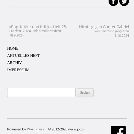
»Pop. Kultur und Kritik«, Heft 25,
Nichts gegen Gunter Gabriel
Beitragsnavigation
Herbst 2024, Inhaltsübersicht
von Christoph Jürgensen
18.9.2024
1.10.2024
HOME
AKTUELLES HEFT
ARCHIV
IMPRESSUM
Suchen
nach:
Powered by
WordPress
© 2012-2026 www.pop-