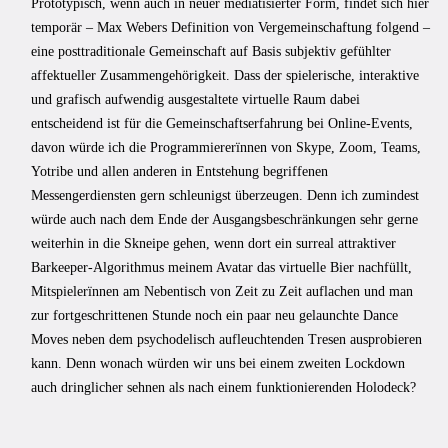
Prototypisch, wenn auch in neuer mediatisierter Form, findet sich hier
temporär – Max Webers Definition von Vergemeinschaftung folgend –
eine posttraditionale Gemeinschaft auf Basis subjektiv gefühlter
affektueller Zusammengehörigkeit. Dass der spielerische, interaktive
und grafisch aufwendig ausgestaltete virtuelle Raum dabei
entscheidend ist für die Gemeinschaftserfahrung bei Online-Events,
davon würde ich die Programmiererïnnen von Skype, Zoom, Teams,
Yotribe und allen anderen in Entstehung begriffenen
Messengerdiensten gern schleunigst überzeugen. Denn ich zumindest
würde auch nach dem Ende der Ausgangsbeschränkungen sehr gerne
weiterhin in die Skneipe gehen, wenn dort ein surreal attraktiver
Barkeeper-Algorithmus meinem Avatar das virtuelle Bier nachfüllt,
Mitspielerïnnen am Nebentisch von Zeit zu Zeit auflachen und man
zur fortgeschrittenen Stunde noch ein paar neu gelaunchte Dance
Moves neben dem psychodelisch aufleuchtenden Tresen ausprobieren
kann. Denn wonach würden wir uns bei einem zweiten Lockdown
auch dringlicher sehnen als nach einem funktionierenden Holodeck?