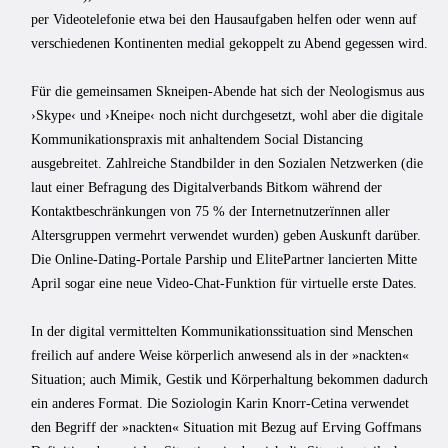
per Videotelefonie etwa bei den Hausaufgaben helfen oder wenn auf
verschiedenen Kontinenten medial gekoppelt zu Abend gegessen wird.
Für die gemeinsamen Skneipen-Abende hat sich der Neologismus aus
›Skype‹ und ›Kneipe‹ noch nicht durchgesetzt, wohl aber die digitale
Kommunikationspraxis mit anhaltendem Social Distancing
ausgebreitet. Zahlreiche Standbilder in den Sozialen Netzwerken (die
laut einer Befragung des Digitalverbands Bitkom während der
Kontaktbeschränkungen von 75 % der Internetnutzerïnnen aller
Altersgruppen vermehrt verwendet wurden) geben Auskunft darüber.
Die Online-Dating-Portale Parship und ElitePartner lancierten Mitte
April sogar eine neue Video-Chat-Funktion für virtuelle erste Dates.
In der digital vermittelten Kommunikationssituation sind Menschen
freilich auf andere Weise körperlich anwesend als in der »nackten«
Situation; auch Mimik, Gestik und Körperhaltung bekommen dadurch
ein anderes Format. Die Soziologin Karin Knorr-Cetina verwendet
den Begriff der »nackten« Situation mit Bezug auf Erving Goffmans