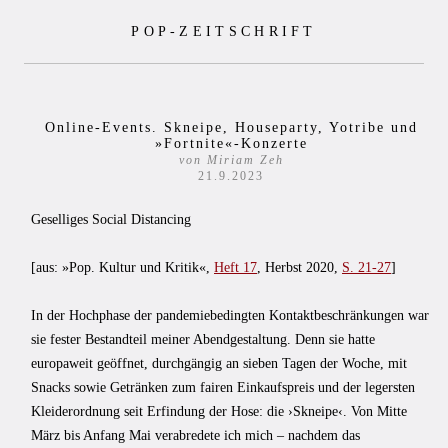
Zum
POP-ZEITSCHRIFT
Inhalt
springen
Online-Events. Skneipe, Houseparty, Yotribe und
»Fortnite«-Konzerte
von Miriam Zeh
21.9.2023
Geselliges Social Distancing
[aus: »Pop. Kultur und Kritik«,
Heft 17
, Herbst 2020,
S. 21-27
]
In der Hochphase der pandemiebedingten Kontaktbeschränkungen war
sie fester Bestandteil meiner Abendgestaltung. Denn sie hatte
europaweit geöffnet, durchgängig an sieben Tagen der Woche, mit
Snacks sowie Getränken zum fairen Einkaufspreis und der legersten
Kleiderordnung seit Erfindung der Hose: die ›Skneipe‹. Von Mitte
März bis Anfang Mai verabredete ich mich – nachdem das