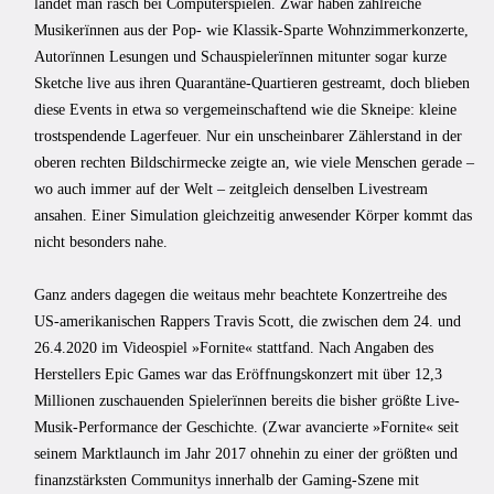
landet man rasch bei Computerspielen. Zwar haben zahlreiche
Musikerïnnen aus der Pop- wie Klassik-Sparte Wohnzimmerkonzerte,
Autorïnnen Lesungen und Schauspielerïnnen mitunter sogar kurze
Sketche live aus ihren Quarantäne-Quartieren gestreamt, doch blieben
diese Events in etwa so vergemeinschaftend wie die Skneipe: kleine
trostspendende Lagerfeuer. Nur ein unscheinbarer Zählerstand in der
oberen rechten Bildschirmecke zeigte an, wie viele Menschen gerade –
wo auch immer auf der Welt – zeitgleich denselben Livestream
ansahen. Einer Simulation gleichzeitig anwesender Körper kommt das
nicht besonders nahe.
Ganz anders dagegen die weitaus mehr beachtete Konzertreihe des
US-amerikanischen Rappers Travis Scott, die zwischen dem 24. und
26.4.2020 im Videospiel »Fornite« stattfand. Nach Angaben des
Herstellers Epic Games war das Eröffnungskonzert mit über 12,3
Millionen zuschauenden Spielerïnnen bereits die bisher größte Live-
Musik-Performance der Geschichte. (Zwar avancierte »Fornite« seit
seinem Marktlaunch im Jahr 2017 ohnehin zu einer der größten und
finanzstärksten Communitys innerhalb der Gaming-Szene mit