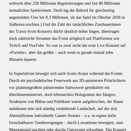
weltweit über 250 Millionen Registrierungen und fast 80 Millionen
monatlichen Spielerïnnen. Doch lag der Rekord für gleichzeitig
angemeldete User bei 8,3 Millionen, als das Spiel im Oktober 2018 in
Südkorea erschien.) Und die Zahl der tatsächlichen Zuschauerïnnen
des Travis-Scott-Konzerts dürfte deutlich höher liegen, übertrugen
doch zahlreiche Streamer das Event zeitgleich auf Plattformen wie
Twitch und YouTube. So war es zwar nicht das erste Live-Konzert auf
»Fortnite«, aber das größte – auch wenn es gerade einmal zehn
Minuten dauerte.
In Superlativen bewegte sich auch Scotts Avatar während des Events.
Durch ein psychodelisches Feuerwerk aus 3D-animierten Polarlichtern
vor planetengroßem pulsierenden Subwoover gestikuliert ein
überdimensioniertes, doch lebensechtes Hologramm des Sängers.
Strukturen von Bühne und Publikum waren aufgebrochen, der Raum
stattdessen eine sich ständig verändernde Landschaft, auf der sich
Abermillionen individuelle Gamer-Avatare – u.a. in eigens dafür
freischaltbaren Tanzbewegungen – durch Lavastürme bewegten, zum
Meeresgrund tauchten oder durchs Universum schwebten. Das Konzert