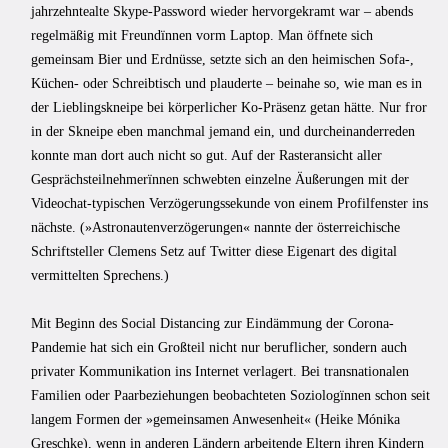
jahrzehntealte Skype-Password wieder hervorgekramt war – abends
regelmäßig mit Freundïnnen vorm Laptop. Man öffnete sich
gemeinsam Bier und Erdnüsse, setzte sich an den heimischen Sofa-,
Küchen- oder Schreibtisch und plauderte – beinahe so, wie man es in
der Lieblingskneipe bei körperlicher Ko-Präsenz getan hätte. Nur fror
in der Skneipe eben manchmal jemand ein, und durcheinanderreden
konnte man dort auch nicht so gut. Auf der Rasteransicht aller
Gesprächsteilnehmerïnnen schwebten einzelne Äußerungen mit der
Videochat-typischen Verzögerungssekunde von einem Profilfenster ins
nächste. (»Astronautenverzögerungen« nannte der österreichische
Schriftsteller Clemens Setz auf Twitter diese Eigenart des digital
vermittelten Sprechens.)
Mit Beginn des Social Distancing zur Eindämmung der Corona-
Pandemie hat sich ein Großteil nicht nur beruflicher, sondern auch
privater Kommunikation ins Internet verlagert. Bei transnationalen
Familien oder Paarbeziehungen beobachteten Soziologïnnen schon seit
langem Formen der »gemeinsamen Anwesenheit« (Heike Mónika
Greschke), wenn in anderen Ländern arbeitende Eltern ihren Kindern