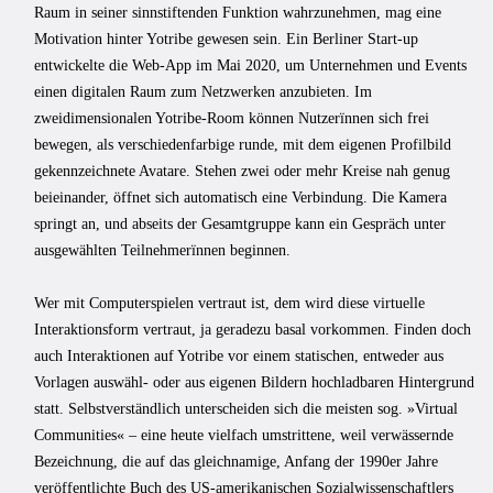
Raum in seiner sinnstiftenden Funktion wahrzunehmen, mag eine
Motivation hinter Yotribe gewesen sein. Ein Berliner Start-up
entwickelte die Web-App im Mai 2020, um Unternehmen und Events
einen digitalen Raum zum Netzwerken anzubieten. Im
zweidimensionalen Yotribe-Room können Nutzerïnnen sich frei
bewegen, als verschiedenfarbige runde, mit dem eigenen Profilbild
gekennzeichnete Avatare. Stehen zwei oder mehr Kreise nah genug
beieinander, öffnet sich automatisch eine Verbindung. Die Kamera
springt an, und abseits der Gesamtgruppe kann ein Gespräch unter
ausgewählten Teilnehmerïnnen beginnen.
Wer mit Computerspielen vertraut ist, dem wird diese virtuelle
Interaktionsform vertraut, ja geradezu basal vorkommen. Finden doch
auch Interaktionen auf Yotribe vor einem statischen, entweder aus
Vorlagen auswähl- oder aus eigenen Bildern hochladbaren Hintergrund
statt. Selbstverständlich unterscheiden sich die meisten sog. »Virtual
Communities« – eine heute vielfach umstrittene, weil verwässernde
Bezeichnung, die auf das gleichnamige, Anfang der 1990er Jahre
veröffentlichte Buch des US-amerikanischen Sozialwissenschaftlers