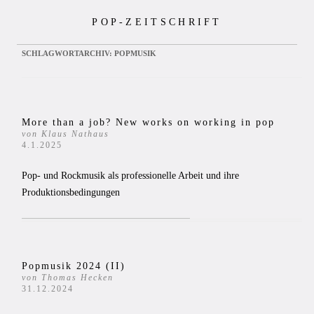
Zum
POP-ZEITSCHRIFT
Inhalt
springen
SCHLAGWORTARCHIV:
POPMUSIK
More than a job? New works on working in pop
von Klaus Nathaus
4.1.2025
Pop- und Rockmusik als professionelle Arbeit und ihre
Produktionsbedingungen
Popmusik 2024 (II)
von Thomas Hecken
31.12.2024