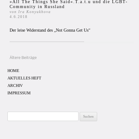
»All The Things She Said«.T.a.t.u und die LGBT-
Community in Russland
von Ira Konyukhova
4.6.2018
Der leise Widerstand des „Not Gonna Get Us“
Ältere Beiträge
Beitragsnavigation
HOME
AKTUELLES HEFT
ARCHIV
IMPRESSUM
Suchen
nach: