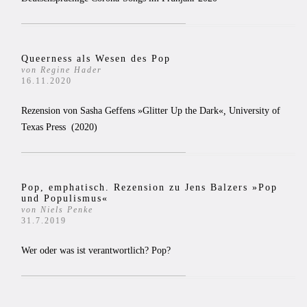
Queerness als Wesen des Pop
von Regine Hader
16.11.2020
Rezension von Sasha Geffens »Glitter Up the Dark«
,
University of
Texas Press
(2020)
Pop, emphatisch. Rezension zu Jens Balzers »Pop
und Populismus«
von Niels Penke
31.7.2019
Wer oder was ist verantwortlich? Pop?