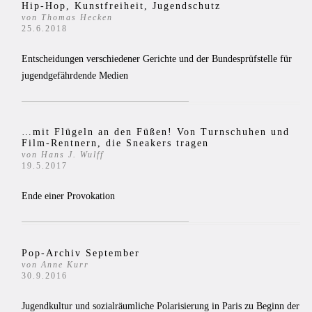
Hip-Hop, Kunstfreiheit, Jugendschutz
von Thomas Hecken
25.6.2018
Entscheidungen verschiedener Gerichte und der Bundesprüfstelle für
jugendgefährdende Medien
…mit Flügeln an den Füßen! Von Turnschuhen und
Film-Rentnern, die Sneakers tragen
von Hans J. Wulff
19.5.2017
Ende einer Provokation
Pop-Archiv September
von Anne Kurr
30.9.2016
Jugendkultur und sozialräumliche Polarisierung in Paris zu Beginn der