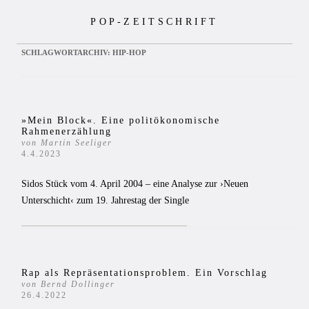
Zum
POP-ZEITSCHRIFT
Inhalt
springen
SCHLAGWORTARCHIV:
HIP-HOP
»Mein Block«. Eine politökonomische
Rahmenerzählung
von Martin Seeliger
4.4.2023
Sidos Stück vom 4. April 2004 – eine Analyse zur ›Neuen
Unterschicht‹ zum 19. Jahrestag der Single
Rap als Repräsentationsproblem. Ein Vorschlag
von Bernd Dollinger
26.4.2022