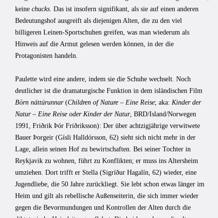
keine
chucks
. Das ist insofern signifikant, als sie auf einen anderen
Bedeutungshof ausgreift als diejenigen Alten, die zu den viel
billigeren Leinen-Sportschuhen greifen, was man wiederum als
Hinweis auf die Armut gelesen werden können, in der die
Protagonisten handeln.
Paulette wird eine andere, indem sie die Schuhe wechselt. Noch
deutlicher ist die dramaturgische Funktion in dem isländischen Film
Börn náttúrunnar
(
Children of Nature – Eine Reise
; aka:
Kinder der
Natur – Eine Reise oder Kinder der Natur
, BRD/Island/Norwegen
1991, Friðrik Þór Friðriksson): Der über achtzigjährige verwitwete
Bauer Þorgeir (Gísli Halldórsson, 62) sieht sich nicht mehr in der
Lage, allein seinen Hof zu bewirtschaften. Bei seiner Tochter in
Reykjavik zu wohnen, führt zu Konflikten; er muss ins Altersheim
umziehen. Dort trifft er Stella (Sigríður Hagalín, 62) wieder, eine
Jugendliebe, die 50 Jahre zurückliegt. Sie lebt schon etwas länger im
Heim und gilt als rebellische Außenseiterin, die sich immer wieder
gegen die Bevormundungen und Kontrollen der Alten durch die