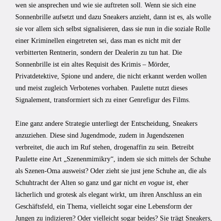
wen sie ansprechen und wie sie auftreten soll. Wenn sie sich eine
Sonnenbrille aufsetzt und dazu Sneakers anzieht, dann ist es, als wolle
sie vor allem sich selbst signalisieren, dass sie nun in die soziale Rolle
einer Kriminellen eingetreten sei, dass man es nicht mit der
verbitterten Rentnerin, sondern der Dealerin zu tun hat. Die
Sonnenbrille ist ein altes Requisit des Krimis – Mörder,
Privatdetektive, Spione und andere, die nicht erkannt werden wollen
und meist zugleich Verbotenes vorhaben. Paulette nutzt dieses
Signalement, transformiert sich zu einer Genrefigur des Films.
Eine ganz andere Strategie unterliegt der Entscheidung, Sneakers
anzuziehen. Diese sind Jugendmode, zudem in Jugendszenen
verbreitet, die auch im Ruf stehen, drogenaffin zu sein. Betreibt
Paulette eine Art „Szenenmimikry“, indem sie sich mittels der Schuhe
als Szenen-Oma ausweist? Oder zieht sie just jene Schuhe an, die als
Schuhtracht der Alten so ganz und gar nicht
en vogue
ist, eher
lächerlich und grotesk als elegant wirkt, um ihren Anschluss an ein
Geschäftsfeld, ein Thema, vielleicht sogar eine Lebensform der
Jungen zu indizieren? Oder vielleicht sogar beides? Sie trägt Sneakers,