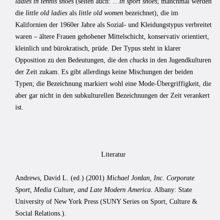
ladies in tennis shoes
(selten auch: …
in sport shoes
; manchmal werden
die
little old ladies
als
little old women
bezeichnet), die im
Kalifornien der 1960er Jahre als Sozial- und Kleidungstypus verbreitet
waren – ältere Frauen gehobener Mittelschicht, konservativ orientiert,
kleinlich und bürokratisch, prüde. Der Typus steht in klarer
Opposition zu den Bedeutungen, die den
chucks
in den Jugendkulturen
der Zeit zukam. Es gibt allerdings keine Mischungen der beiden
Typen; die Bezeichnung markiert wohl eine Mode-Übergriffigkeit, die
aber gar nicht in den subkulturellen Bezeichnungen der Zeit verankert
ist.
Literatur
Andrews, David L. (ed.) (2001)
Michael Jordan, Inc. Corporate
Sport, Media Culture, and Late Modern America
. Albany: State
University of New York Press (SUNY Series on Sport, Culture &
Social Relations.).