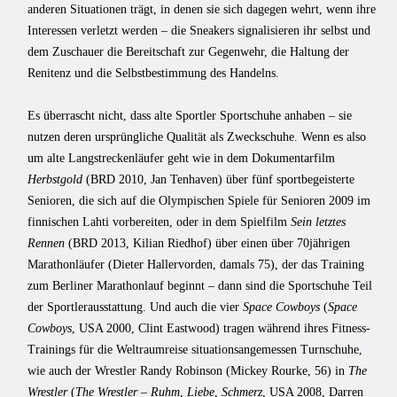
anderen Situationen trägt, in denen sie sich dagegen wehrt, wenn ihre
Interessen verletzt werden – die Sneakers signalisieren ihr selbst und
dem Zuschauer die Bereitschaft zur Gegenwehr, die Haltung der
Renitenz und die Selbstbestimmung des Handelns.
Es überrascht nicht, dass alte Sportler Sportschuhe anhaben – sie
nutzen deren ursprüngliche Qualität als Zweckschuhe. Wenn es also
um alte Langstreckenläufer geht wie in dem Dokumentarfilm
Herbstgold
(BRD 2010, Jan Tenhaven) über fünf sportbegeisterte
Senioren, die sich auf die Olympischen Spiele für Senioren 2009 im
finnischen Lahti vorbereiten, oder in dem Spielfilm
Sein letztes
Rennen
(BRD 2013, Kilian Riedhof) über einen über 70jährigen
Marathonläufer (Dieter Hallervorden, damals 75), der das Training
zum Berliner Marathonlauf beginnt – dann sind die Sportschuhe Teil
der Sportlerausstattung. Und auch die vier
Space Cowboys
(
Space
Cowboys
, USA 2000, Clint Eastwood) tragen während ihres Fitness-
Trainings für die Weltraumreise situationsangemessen Turnschuhe,
wie auch der Wrestler Randy Robinson (Mickey Rourke, 56) in
The
Wrestler
(
The Wrestler – Ruhm, Liebe, Schmerz
, USA 2008, Darren