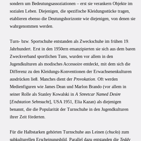
sondern um Bedeutungsassoziationen – erst sie verankern Objekte im
sozialen Leben. Diejenigen, die spezifische Kleidungsstücke tragen,
etablieren ebenso die Deutungshorizonte wie diejenigen, von denen sie
wahrgenommen werden.
Turn- bzw. Sportschuhe entstanden als Zweckschuhe im frühen 19.
Jahrhundert. Erst in den 1950ern emanzipierten sie sich aus dem baren
Zweckverband sportlichen Tuns, wurden vor allem in den
Jugendkulturen als modisches Accessoire entdeckt, mit dem sich die
Differenz zu den Kleidungs-Konventionen der Erwachsenenkulturen
ausdrücken ließ. Manches dient der
Provokation
. Oft werden
Medienfiguren wie James Dean und Marlon Brando (vor allem in
seiner Rolle als Stanley Kowalski in
A Streetcar Named Desire
[
Endstation Sehnsucht
], USA 1951, Elia Kazan) als diejenigen
benannt, die die Popularität der Turnschuhe in den Jugendkulturen
ihrer Zeit förderten.
Für die Halbstarken gehörten Turnschuhe aus Leinen (
chucks
) zum
subkulturellen Erscheinungsbild. Parallel dazu entstanden die
Teddy