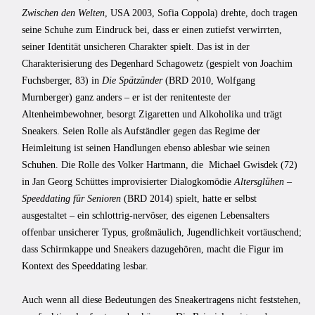
Zwischen den Welten
, USA 2003, Sofia Coppola) drehte, doch tragen
seine Schuhe zum Eindruck bei, dass er einen zutiefst verwirrten,
seiner Identität unsicheren Charakter spielt. Das ist in der
Charakterisierung des Degenhard Schagowetz (gespielt von Joachim
Fuchsberger, 83) in
Die Spätzünder
(BRD 2010, Wolfgang
Murnberger) ganz anders – er ist der renitenteste der
Altenheimbewohner, besorgt Zigaretten und Alkoholika und trägt
Sneakers. Seien Rolle als Aufständler gegen das Regime der
Heimleitung ist seinen Handlungen ebenso ablesbar wie seinen
Schuhen. Die Rolle des Volker Hartmann, die Michael Gwisdek (72)
in Jan Georg Schüttes improvisierter Dialogkomödie
Altersglühen –
Speeddating für Senioren
(BRD 2014) spielt, hatte er selbst
ausgestaltet – ein schlottrig-nervöser, des eigenen Lebensalters
offenbar unsicherer Typus, großmäulich, Jugendlichkeit vortäuschend;
dass Schirmkappe und Sneakers dazugehören, macht die Figur im
Kontext des Speeddating lesbar.
Auch wenn all diese Bedeutungen des Sneakertragens nicht feststehen,