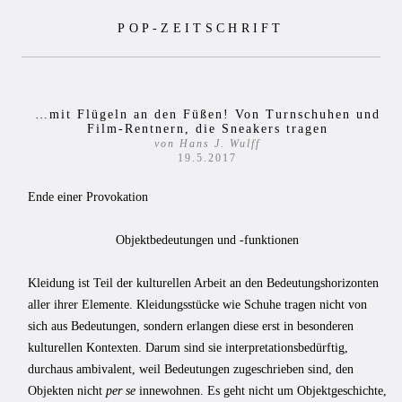
Zum
POP-ZEITSCHRIFT
Inhalt
springen
…mit Flügeln an den Füßen! Von Turnschuhen und
Film-Rentnern, die Sneakers tragen
von Hans J. Wulff
19.5.2017
Ende einer Provokation
Objektbedeutungen und -funktionen
Kleidung ist Teil der kulturellen Arbeit an den Bedeutungshorizonten
aller ihrer Elemente. Kleidungsstücke wie Schuhe tragen nicht von
sich aus Bedeutungen, sondern erlangen diese erst in besonderen
kulturellen Kontexten. Darum sind sie interpretationsbedürftig,
durchaus ambivalent, weil Bedeutungen zugeschrieben sind, den
Objekten nicht
per se
innewohnen. Es geht nicht um Objektgeschichte,