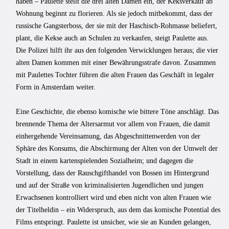
haben – Paulette stellt die drei alten Damen ein, der Keksverkauf ab
Wohnung beginnt zu florieren. Als sie jedoch mitbekommt, dass der
russische Gangsterboss, der sie mit der Haschisch-Rohmasse beliefert,
plant, die Kekse auch an Schulen zu verkaufen, steigt Paulette aus.
Die Polizei hilft ihr aus den folgenden Verwicklungen heraus; die vier
alten Damen kommen mit einer Bewährungsstrafe davon. Zusammen
mit Paulettes Tochter führen die alten Frauen das Geschäft in legaler
Form in Amsterdam weiter.
Eine Geschichte, die ebenso komische wie bittere Töne anschlägt. Das
brennende Thema der Altersarmut vor allem von Frauen, die damit
einhergehende Vereinsamung, das Abgeschnittenwerden von der
Sphäre des Konsums, die Abschirmung der Alten von der Umwelt der
Stadt in einem kartenspielenden Sozialheim; und dagegen die
Vorstellung, dass der Rauschgifthandel von Bossen im Hintergrund
und auf der Straße von kriminalisierten Jugendlichen und jungen
Erwachsenen kontrolliert wird und eben nicht von alten Frauen wie
der Titelheldin – ein Widerspruch, aus dem das komische Potential des
Films entspringt. Paulette ist unsicher, wie sie an Kunden gelangen,