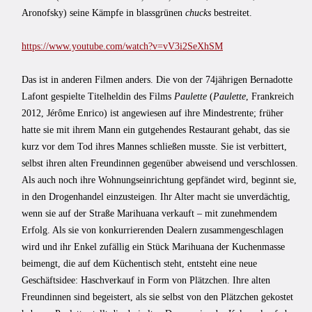
Aronofsky) seine Kämpfe in blassgrünen
chucks
bestreitet.
https://www.youtube.com/watch?v=vV3i2SeXhSM
Das ist in anderen Filmen anders. Die von der 74jährigen Bernadotte
Lafont gespielte Titelheldin des Films
Paulette
(
Paulette
, Frankreich
2012, Jérôme Enrico) ist angewiesen auf ihre Mindestrente; früher
hatte sie mit ihrem Mann ein gutgehendes Restaurant gehabt, das sie
kurz vor dem Tod ihres Mannes schließen musste. Sie ist verbittert,
selbst ihren alten Freundinnen gegenüber abweisend und verschlossen.
Als auch noch ihre Wohnungseinrichtung gepfändet wird, beginnt sie,
in den Drogenhandel einzusteigen. Ihr Alter macht sie unverdächtig,
wenn sie auf der Straße Marihuana verkauft – mit zunehmendem
Erfolg. Als sie von konkurrierenden Dealern zusammengeschlagen
wird und ihr Enkel zufällig ein Stück Marihuana der Kuchenmasse
beimengt, die auf dem Küchentisch steht, entsteht eine neue
Geschäftsidee: Haschverkauf in Form von Plätzchen. Ihre alten
Freundinnen sind begeistert, als sie selbst von den Plätzchen gekostet