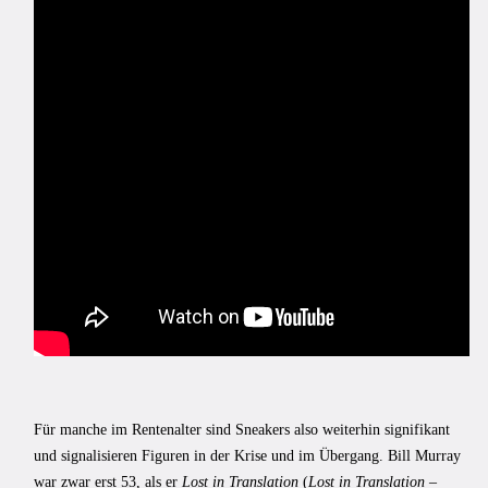
Für manche im Rentenalter sind Sneakers also weiterhin signifikant
und signalisieren Figuren in der Krise und im Übergang. Bill Murray
war zwar erst 53, als er
Lost in Translation
(
Lost in Translation –