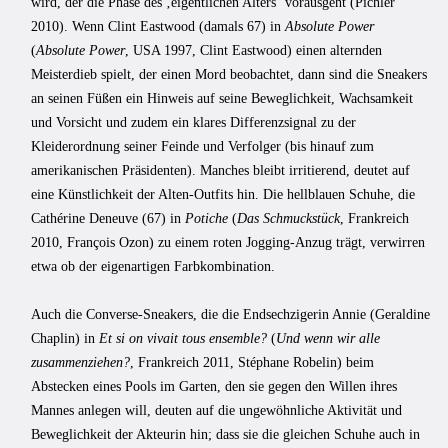
wird, der die Phase des ‚eigentlichen Alters‘ vorausgeht (Pichler
2010). Wenn Clint Eastwood (damals 67) in
Absolute Power
(
Absolute Power
, USA 1997, Clint Eastwood) einen alternden
Meisterdieb spielt, der einen Mord beobachtet, dann sind die Sneakers
an seinen Füßen ein Hinweis auf seine Beweglichkeit, Wachsamkeit
und Vorsicht und zudem ein klares Differenzsignal zu der
Kleiderordnung seiner Feinde und Verfolger (bis hinauf zum
amerikanischen Präsidenten). Manches bleibt irritierend, deutet auf
eine Künstlichkeit der Alten-Outfits hin. Die hellblauen Schuhe, die
Cathérine Deneuve (67) in
Potiche
(
Das Schmuckstück
, Frankreich
2010, François Ozon) zu einem roten Jogging-Anzug trägt, verwirren
etwa ob der eigenartigen Farbkombination.
Auch die Converse-Sneakers, die die Endsechzigerin Annie (Geraldine
Chaplin) in
Et si on vivait tous ensemble?
(
Und wenn wir alle
zusammenziehen?
, Frankreich 2011, Stéphane Robelin) beim
Abstecken eines Pools im Garten, den sie gegen den Willen ihres
Mannes anlegen will, deuten auf die ungewöhnliche Aktivität und
Beweglichkeit der Akteurin hin; dass sie die gleichen Schuhe auch in