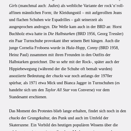
Girls
(manchmal auch:
Judies
) als weibliche Variante der rock‘n‘roll-
affinen männlichen Form; ihr Kleidungsstil – mit aufgerollten Jeans
und flachen Schuhen wie Espadrilles – galt seinerzeit als
ausgesprochen androgyn. Die Welle kam auch in der BRD an: Horst
Buchholz etwa hatte in
Die Halbstarken
(BRD 1956, Georg Tressler)
ein Paar Turnschuhe provokant über seinem Bett hängen. Auch die
junge Cornelia Froboess wurde in
Hula-Hopp, Conny
(BRD 1958,
Heinz Paul) zusammen mit ihren Freunden in den Outfits der
Halbstarken gezeichnet. Die so sehr mit der Rock-, später auch der
Hippiebewegung (während der die Schuhe oft bemalt wurden)
assoziierte Bedeutung der
chucks
war noch anfangs der 1970er
spürbar, als 1971 etwa Mick und Bianca Jagger in Turnschuhen (es
handelte sich um den
Taylor All Star
von Converse) vor dem
Standesamt erschienen.
Das Moment des Protestes blieb lange erhalten, findet sich noch in den
chucks
der Grungekultur, des Punk und auch im Umfeld der
Skaterszene. Ein Vorbild des heutigen populären Wissens über die