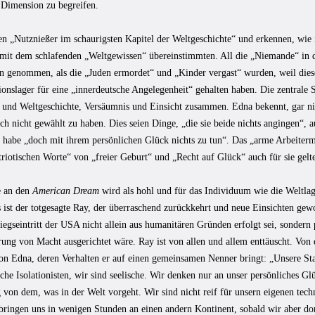
n Dimension zu begreifen.
en „Nutznießer im schaurigsten Kapitel der Weltgeschichte“ und erkennen, wie 
mit dem schlafenden „Weltgewissen“ übereinstimmten. All die „Niemande“ in d
an genommen, als die „Juden ermordet“ und „Kinder vergast“ wurden, weil diese
onslager für eine „innerdeutsche Angelegenheit“ gehalten haben. Die zentrale 
- und Weltgeschichte, Versäumnis und Einsicht zusammen. Edna bekennt, gar nic
ch nicht gewählt zu haben. Dies seien Dinge, „die sie beide nichts angingen“, a
 habe „doch mit ihrem persönlichen Glück nichts zu tun“. Das „arme Arbeiterm
riotischen Worte“ von „freier Geburt“ und „Recht auf Glück“ auch für sie gelt
e an den
American Dream
wird als hohl und für das Individuum wie die Weltlag
s ist der totgesagte Ray, der überraschend zurückkehrt und neue Einsichten gew
iegseintritt der USA nicht allein aus humanitären Gründen erfolgt sei, sondern 
rung von Macht ausgerichtet wäre. Ray ist von allen und allem enttäuscht. Von
n Edna, deren Verhalten er auf einen gemeinsamen Nenner bringt: „Unsere St
iche Isolationisten, wir sind seelische. Wir denken nur an unser persönliches Gl
von dem, was in der Welt vorgeht. Wir sind nicht reif für unsern eigenen techn
ringen uns in wenigen Stunden an einen andern Kontinent, sobald wir aber dort