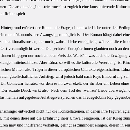
en. Die arbeitende „Industriearmee“ ist zugleich eine konsumierende Kulturind
n Rollen spielt.
 Hintergrund erörtert der Roman die Frage, ob und wie Liebe unter den Beding
iten und ökonomischer Zwangslagen möglich ist. Der Roman hängt dabei einem
en Traditionalismus an, der noch ‚wahre’ Liebe ermögliche, während diese in
 Geist verunmöglicht werde. Die „echten“ Europäer:innen glaubten noch an den 
:innen hingegen nur noch an „den Preis des Werts“ – was auch die Erwägung
hungen miteinschließe. Aber Edna, so will es die kulturelle Vererbung, ist Kind
rischen Mutter, also Trägerin dieser europäischen Charaktereigenschaften. Edna
aten gesellschaftlichen Aufstieg, wird jedoch bald nach Rays Einberufung zur 
 Dr. Connewar heiratet, vor dem es ihr zwar ekelt, der ihr aber ein Leben ohne
. Der soziale Druck wirkt also. Nach dem Tod der ‚wahren’ Liebe überwiegen 
das niemals aufgegebene Aufstiegsversprechen das Treuegelöbnis Ray gegenübe
schinger entwickelt nicht nur die Konstellationen, in denen ihre Figuren agie
, mit denen diese auf die Erfahrung ihrer Umwelt reagieren. Ist der Krieg zun
guren naiv und indifferent verhalten, gelingt es zumindest einigen, diesen in s