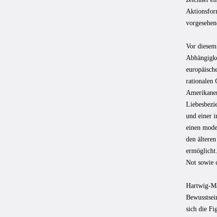
Aktionsform
vorgesehene
Vor diesem
Abhängigke
europäisch
rationalen
Amerikaner
Liebesbezie
und einer i
einen moder
den älteren
ermöglicht
Not sowie 
Hartwig-Man
Bewusstsein
sich die Fi