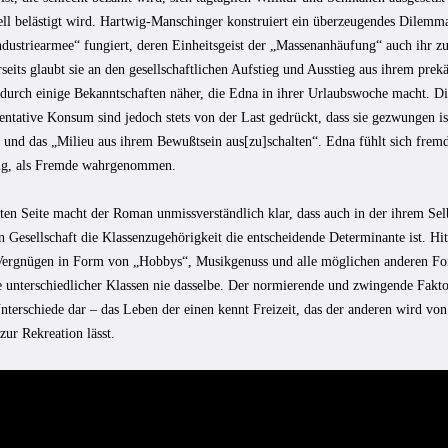
ell belästigt wird. Hartwig-Manschinger konstruiert ein überzeugendes Dilemma
Industriearmee“ fungiert, deren Einheitsgeist der „Massenanhäufung“ auch ihr 
rseits glaubt sie an den gesellschaftlichen Aufstieg und Ausstieg aus ihrem prek
h durch einige Bekanntschaften näher, die Edna in ihrer Urlaubswoche macht. D
entative Konsum sind jedoch stets von der Last gedrückt, dass sie gezwungen is
n und das „Milieu aus ihrem Bewußtsein aus[zu]schalten“. Edna fühlt sich frem
ig, als Fremde wahrgenommen.
ten Seite macht der Roman unmissverständlich klar, dass auch in der ihrem Sel
n Gesellschaft die Klassenzugehörigkeit die entscheidende Determinante ist. H
Vergnügen in Form von „Hobbys“, Musikgenuss und alle möglichen anderen Fo
unterschiedlicher Klassen nie dasselbe. Der normierende und zwingende Faktor 
nterschiede dar – das Leben der einen kennt Freizeit, das der anderen wird vo
ur Rekreation lässt.