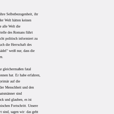
ihre Selbstbezogenheit, ihr
er Welt hätten keinen
 alle Welt die
Stelle des Romans führt
ht politisch informiert zu
uch die Herrschaft des
ädel“ weiß nur, dass die
en.
e gleichermaßen fatal
onnen hat. Er habe erfahren,
primär auf die
 der Menschheit und den
aatsmänner sind
ück und glauben, es ist
ischen Fortschritt. Unsere
 sind, sagen wir: das geht