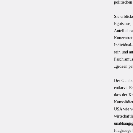
politische
Sie erblick
Egoismus, 
Anteil dar
Konzentrati
Individual
sein und au
Faschismus
„großen pat
Der Glaub
entlarvt. E
dass der Kr
Konsolidie
USA wie vo
wirtschaftl
unabhängig 
Flugzeuge b