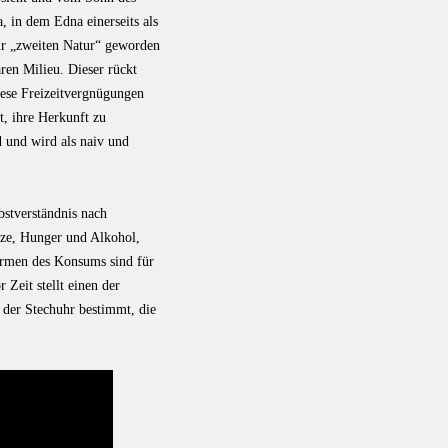
, in dem Edna einerseits als
zur „zweiten Natur“ geworden
ären Milieu. Dieser rückt
iese Freizeitvergnügungen
t, ihre Herkunft zu
d und wird als naiv und
bstverständnis nach
itze, Hunger und Alkohol,
rmen des Konsums sind für
Zeit stellt einen der
n der Stechuhr bestimmt, die