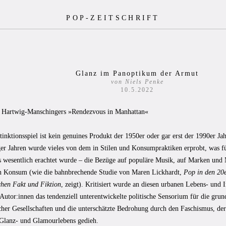
POP-ZEITSCHRIFT
Glanz im Panoptikum der Armut
von Niels Penke
10.5.2022
 Hartwig-Manschingers »Rendezvous in Manhattan«
tinktionsspiel ist kein genuines Produkt der 1950er oder gar erst der 1990er Ja
ger Jahren wurde vieles von dem in Stilen und Konsumpraktiken erprobt, was fü
ls wesentlich erachtet wurde – die Bezüge auf populäre Musik, auf Marken und
ven Konsum
(wie die bahnbrechende Studie von Maren Lickhardt,
Pop in den 20e
chen Fakt und Fiktion
, zeigt).
Kritisiert wurde an diesen urbanen Lebens- und 
Autor:innen das tendenziell unterentwickelte politische Sensorium für die grun
scher Gesellschaften und die unterschätzte Bedrohung durch den Faschismus, der
lanz- und Glamourlebens gedieh.