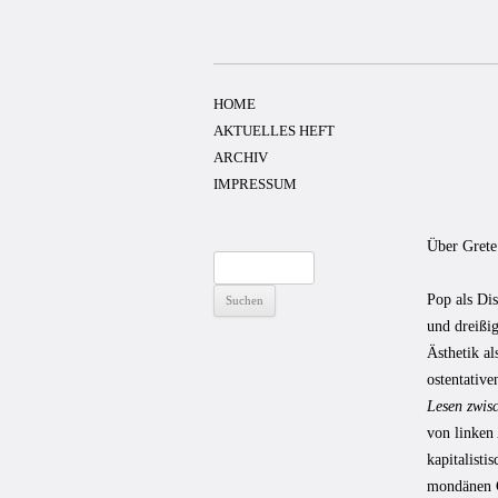
Zum
Inhalt
springen
HOME
AKTUELLES HEFT
ARCHIV
IMPRESSUM
Über Grete
Suchen
nach:
Pop als Dis
und dreißi
Ästhetik a
ostentati
Lesen zwis
von linken 
kapitalisti
mondänen G