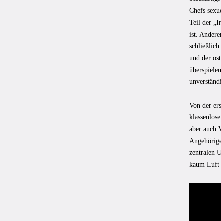
Chefs sexu
Teil der „
ist. Andere
schließlic
und der ost
überspiele
unverständ
Von der ers
klassenlose
aber auch 
Angehörige 
zentralen U
kaum Luft z