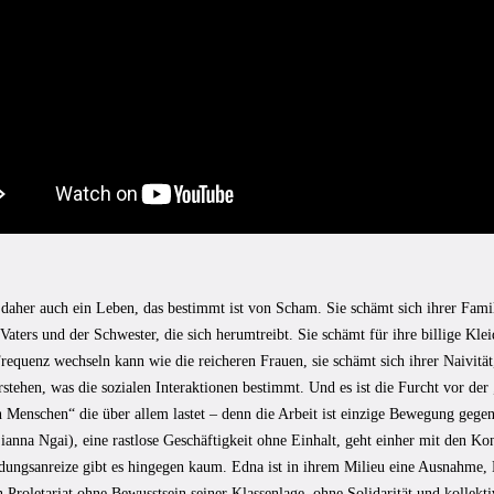
daher auch ein Leben, das bestimmt ist von Scham. Sie schämt sich ihrer Famil
Vaters und der Schwester, die sich herumtreibt. Sie schämt für ihre billige Klei
requenz wechseln kann wie die reicheren Frauen, sie schämt sich ihrer Naivität
rstehen, was die sozialen Interaktionen bestimmt. Und es ist die Furcht vor der
en Menschen“ die über allem lastet – denn die Arbeit ist einzige Bewegung geg
ianna Ngai), eine rastlose Geschäftigkeit ohne Einhalt, geht einher mit den Ko
ldungsanreize gibt es hingegen kaum. Edna ist in ihrem Milieu eine Ausnahme
n Proletariat ohne Bewusstsein seiner Klassenlage, ohne Solidarität und kollekt