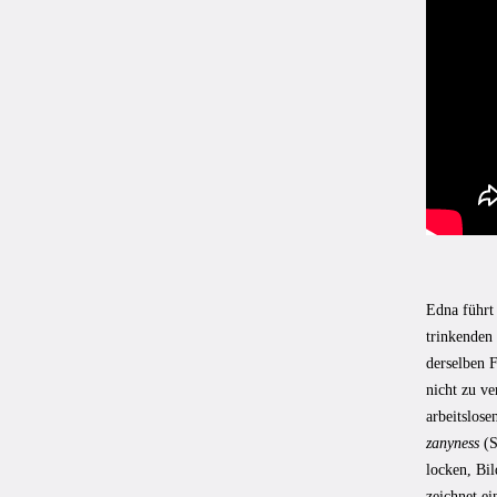
Edna führt 
trinkenden 
derselben F
nicht zu ve
arbeitslos
zanyness
(S
locken, Bi
zeichnet ei