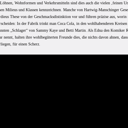
Löhnen, Wohnformen und Verkehrsmitteln sind dies auch die vielen ‚feinen Unt
nen Milieus und Klassen kennzeichnen. Manche von Hartwig-Manschinger Gesel
rdieus These von der Geschmacksdistinktion vor und führen präzise aus, worin
rscheiden: In der Fabrik trinkt man Coca Cola, in den wohlhabenderen Kreisen 
annten „Schlager“ von Sammy Kaye und Betti Martin. Als Edna den Komiker Re
ar nennt, halten ihre wohlbegüterten Freunde dies, die nichts davon ahnen, das
liegen, für einen Scherz.