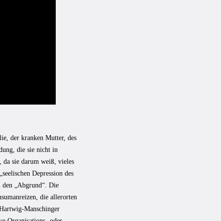
ie, der kranken Mutter, des
dung, die sie nicht in
, da sie darum weiß, vieles
 „seelischen Depression des
en den „Abgrund“. Die
nsumanreizen, die allerorten
, Hartwig-Manschinger
ive Organisations- oder