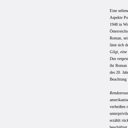
Eine selte
Aspekte Po
1948 in Wi
Österreichs
Roman, sein
lässt sich 
Gilgi, eine
Das verges
ihr Roman 
des 20. Ja
Beachtung 
Rendezvous
amerikanis
verheißen 
unterprivil
erzählt rüc
beschäftigt