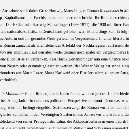
ne Ausnahme stellt daher Grete Hartwig-Manschingers Roman
Rendezvous in M
p, Kapitalismus und Faschismus miteinander verschränkt. Ihr Roman erschien 
en. Der Exilautorin Hartwig-Manschinger (1899-1971), die 1938 mit ihrer Fam
 ans nationalsozialistische Deutschland geflohen war, ist allerdings kein Erfol
e Autorin und ihr gesamtes Werk gerieten in Vergessenheit. In einer literaturh
der Roman zunächst als alleinstehendes Artefakt der Nachkriegszeit auffassen, 
 von uns
anschließt, auf den aber weder zeitnah noch später ein vergleichbares
sene Buch
ist es zu verdanken, dass Hartwig-Manschinger nun eine Chance be
von Neuem oder erstmals gelesen zu werden (der Wiener Verlag hat schon eini
hrhunderts wie Maria Lazar, Marta Karlweiß oder Else Jerusalem zu neuen Ausg
verholfen).
 in Manhattan
ist ein Roman, der sich den feinen wie den groben Unterschied
chen Alltagskultur in durchaus politischer Perspektive annimmt. Denn das, was
mag, wird nur bedingt eingelöst. Stattdessen zeigt der Roman vor allem den al
egierter Schichten in den Vereinigten Staaten in den Jahren vor und während d
kblickend von seiner Protagonistin Edna, die Akkordarbeiterin in einer Fabrik
 ist, die schlecht bezahlt wird, sich tagtäglich Willkür und Schikanen ausgeset