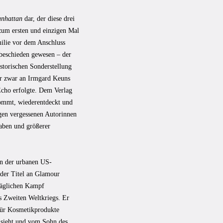
anhattan
dar, der diese drei
zum ersten und einzigen Mal
ilie vor dem Anschluss
g beschieden gewesen – der
istorischen Sonderstellung
der zwar an Irmgard Keuns
 Echo erfolgte. Dem Verlag
kommt, wiederentdeckt und
gen vergessenen Autorinnen
aben und größerer
en der urbanen US-
 der Titel an Glamour
ltäglichen Kampf
es Zweiten Weltkriegs. Er
 für Kosmetikprodukte
zt sieht und vom Sohn des