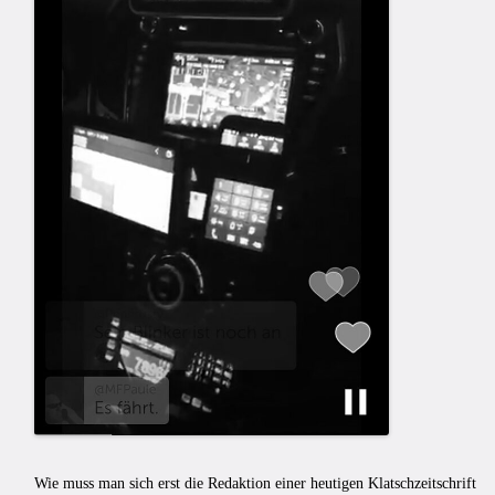
Wie muss man sich erst die Redaktion einer heutigen Klatschzeitschrift