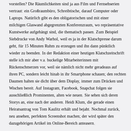
vorstellen? Die Räumlichkeiten sind ja aus Film und Fernsehserien
vertraut: ein Großraumbüro, Schreibtische, darauf Computer oder
Laptops. Natürlich gibt es den obligatorischen und mit einer
milchigen Glaswand abgegrenzten Konferenzraum, wo repräsentative
Kunstwerke aufgehängt sind, die thematisch passen. Zum Beispiel
Siebdrucke von Andy Warhol, weil es ja in der Klatschpresse darum
geht, für 15 Minuten Ruhm zu erzeugen und ihn dann pünktlich
wieder zu beenden. In der Redaktion einer heutigen Klatschzeitschrift
stelle ich mir aber v.a. buckelige Mitarbeiterinnen mit
Rückenschmerzen vor, weil sie nämlich nicht mehr geradeaus auf
ihren PC, sondern leicht hinab in ihr Smartphone schauen; den rechten
Daumen halten sie dicht über dem Display, immer zum Drücken und
Wischen bereit. Auf Instagram, Facebook, Snapchat folgen sie
ausschließlich Prominenten, alten wie neuen. Sie sehen sich deren
Storys an, eine nach der anderen. Heidi Klum, die gerade einen
Heiratsantrag von Tom Kaulitz erhält und bejaht. Nochmal zurück,
neu ansehen, perfekten Screenshot machen; der wird später den
dazugehörigen Artikel im Online-Bereich anteasern.