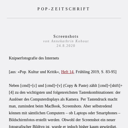
Zum
POP-ZEITSCHRIFT
Inhalt
springen
Screenshots
von Annekathrin Kohout
24.8.2020
Knipserfotografie des Internets
[aus: »Pop. Kultur und Kritik«,
Heft 14
, Frühling 2019, S. 83-95]
Neben [cmd]+[c] und [cmd]+[v] (Copy & Paste) zählt [cmd]+[shift]+
[4] zu den wichtigsten und folgenreichsten Tastenkombinationen: der
Auslöser des Computerdisplays als Kamera. Per Tastendruck macht
man, zumindest beim MacBook, Screenshots. Aber selbstredend
können mit sämtlichen Computern – ob Laptops oder Smartphones –
Bildschirmfotos erstellt werden. Obwohl der Screenshot ein neuer
fotografischer Bildtyp ist, wurde er jedoch bisher kaum gewürdigt,