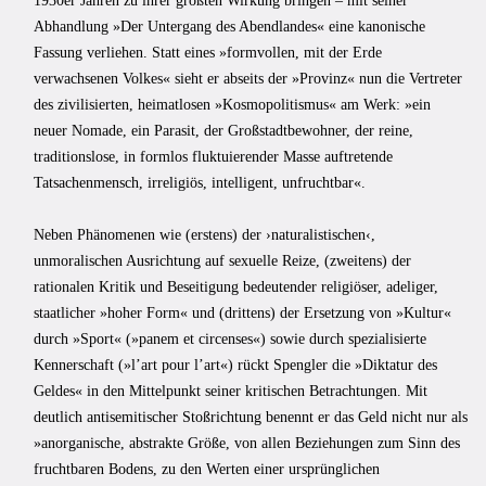
1930er Jahren zu ihrer größten Wirkung bringen – mit seiner
Abhandlung »Der Untergang des Abendlandes« eine kanonische
Fassung verliehen. Statt eines »formvollen, mit der Erde
verwachsenen Volkes« sieht er abseits der »Provinz« nun die Vertreter
des zivilisierten, heimatlosen »Kosmopolitismus« am Werk: »ein
neuer Nomade, ein Parasit, der Großstadtbewohner, der reine,
traditionslose, in formlos fluktuierender Masse auftretende
Tatsachenmensch, irreligiös, intelligent, unfruchtbar«.
Neben Phänomenen wie (erstens) der ›naturalistischen‹,
unmoralischen Ausrichtung auf sexuelle Reize, (zweitens) der
rationalen Kritik und Beseitigung bedeutender religiöser, adeliger,
staatlicher »hoher Form« und (drittens) der Ersetzung von »Kultur«
durch »Sport« (»panem et circenses«) sowie durch spezialisierte
Kennerschaft (»lʼart pour lʼart«) rückt Spengler die »Diktatur des
Geldes« in den Mittelpunkt seiner kritischen Betrachtungen. Mit
deutlich antisemitischer Stoßrichtung benennt er das Geld nicht nur als
»anorganische, abstrakte Größe, von allen Beziehungen zum Sinn des
fruchtbaren Bodens, zu den Werten einer ursprünglichen