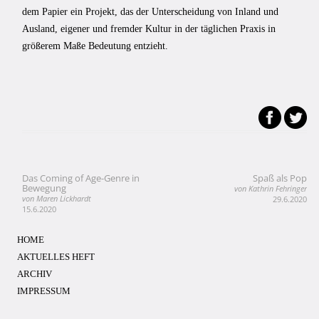
dem Papier ein Projekt, das der Unterscheidung von Inland und
Ausland, eigener und fremder Kultur in der täglichen Praxis in
größerem Maße Bedeutung entzieht.
Das Coming of Age-Genre in
Spaß als Pop
Beitragsnavigation
Bewegung
von Kathrin Fehringer
von Maren Lickhardt
29.6.2020
15.6.2020
HOME
AKTUELLES HEFT
ARCHIV
IMPRESSUM