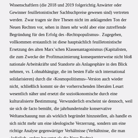
Wissenschaftlern (die 2018 und 2019 folgerichtig Anwärter oder
Gewinner feuilletonistischer Sachbuchpreise gewesen sind) vertreten
werden. Zwar tragen sie ihre Thesen nicht im anklagenden Ton der
Neuen Rechten vor, sehen in ihnen sehr wohl aber eine zutreffende
Begründung für den Erfolg des ›Rechtspopulismus‹. Zugegeben,
vollkommen erstaunlich ist diese hauptsächlich feuilletonistische
Ersetzung des alten Marxʼschen Klassenantagonismus (Kapitalisten,
die zum Zwecke der Profitmaximierung konsequenterweise nicht bloß
nationale Arbeitskräfte und Standorte als Anlagesphäre in den Blick
nehmen, vs. Lohnabhängige, die im besten Falle sich international
solidarisieren) durch die ›Kosmopolitismus‹-Version auch wieder
nicht, schließlich kommt sie der vorherrschenden liberalen Lesart
wesentlich näher und ersetzt die sozioökonomische durch eine
kulturalisierte Bestimmung. Verwunderlich erscheint sie dennoch, weil
sie sich de facto bemüht, die jahrhundertealte konservative
Weltanschauung nun als wirklich begründet hinzustellen, als handle es
sich nicht mehr um eine ideologische Verzerrung, sondern um eine
richtige Analyse gegenwärtiger Verhältnisse (Verhältnisse, die man