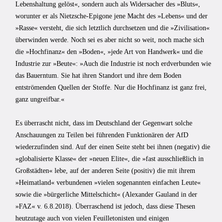
Lebenshaltung gelöst«, sondern auch als Widersacher des »Bluts«,
worunter er als Nietzsche-Epigone jene Macht des »Lebens« und der
»Rasse« versteht, die sich letztlich durchsetzen und die »Zivilisation«
überwinden werde. Noch sei es aber nicht so weit, noch mache sich
die »Hochfinanz« den »Boden«, »jede Art von Handwerk« und die
Industrie zur »Beute«: »Auch die Industrie ist noch erdverbunden wie
das Bauerntum. Sie hat ihren Standort und ihre dem Boden
entströmenden Quellen der Stoffe. Nur die Hochfinanz ist ganz frei,
ganz ungreifbar.«
Es überrascht nicht, dass im Deutschland der Gegenwart solche
Anschauungen zu Teilen bei führenden Funktionären der AfD
wiederzufinden sind. Auf der einen Seite steht bei ihnen (negativ) die
»globalisierte Klasse« der »neuen Elite«, die »fast ausschließlich in
Großstädten« lebe, auf der anderen Seite (positiv) die mit ihrem
»Heimatland« verbundenen »vielen sogenannten einfachen Leute«
sowie die »bürgerliche Mittelschicht« (Alexander Gauland in der
»FAZ« v. 6.8.2018). Überraschend ist jedoch, dass diese Thesen
heutzutage auch von vielen Feuilletonisten und einigen