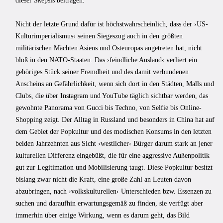
dieser Skepsis beitragen.
Nicht der letzte Grund dafür ist höchstwahrscheinlich, dass der ›US-
Kulturimperialismus‹ seinen Siegeszug auch in den größten
militärischen Mächten Asiens und Osteuropas angetreten hat, nicht
bloß in den NATO-Staaten. Das ›feindliche Ausland‹ verliert ein
gehöriges Stück seiner Fremdheit und des damit verbundenen
Anscheins an Gefährlichkeit, wenn sich dort in den Städten, Malls und
Clubs, die über Instagram und YouTube täglich sichtbar werden, das
gewohnte Panorama von Gucci bis Techno, von Selfie bis Online-
Shopping zeigt. Der Alltag in Russland und besonders in China hat auf
dem Gebiet der Popkultur und des modischen Konsums in den letzten
beiden Jahrzehnten aus Sicht ›westlicher‹ Bürger darum stark an jener
kulturellen Differenz eingebüßt, die für eine aggressive Außenpolitik
gut zur Legitimation und Mobilisierung taugt. Diese Popkultur besitzt
bislang zwar nicht die Kraft, eine große Zahl an Leuten davon
abzubringen, nach ›volkskulturellen‹ Unterschieden bzw. Essenzen zu
suchen und daraufhin erwartungsgemäß zu finden, sie verfügt aber
immerhin über einige Wirkung, wenn es darum geht, das Bild