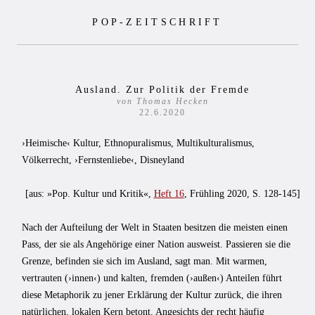
Zum
POP-ZEITSCHRIFT
Inhalt
springen
Ausland. Zur Politik der Fremde
von Thomas Hecken
22.6.2020
›Heimische‹ Kultur, Ethnopuralismus, Multikulturalismus,
Völkerrecht, ›Fernstenliebe‹, Disneyland
[aus: »Pop. Kultur und Kritik«,
Heft 16
, Frühling 2020, S. 128-145]
Nach der Aufteilung der Welt in Staaten besitzen die meisten einen
Pass, der sie als Angehörige einer Nation ausweist. Passieren sie die
Grenze, befinden sie sich im Ausland, sagt man. Mit warmen,
vertrauten (›innen‹) und kalten, fremden (›außen‹) Anteilen führt
diese Metaphorik zu jener Erklärung der Kultur zurück, die ihren
natürlichen, lokalen Kern betont. Angesichts der recht häufig