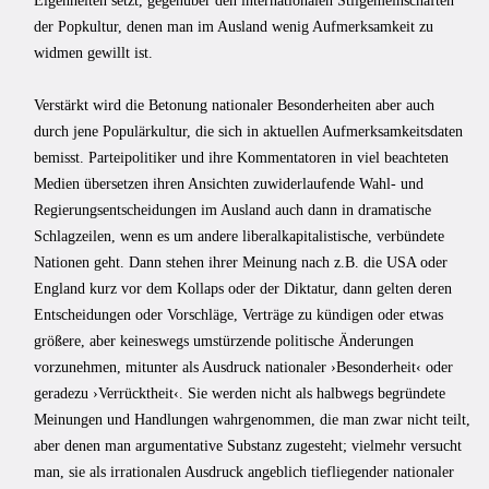
Eigenheiten setzt, gegenüber den internationalen Stilgemeinschaften
der Popkultur, denen man im Ausland wenig Aufmerksamkeit zu
widmen gewillt ist.
Verstärkt wird die Betonung nationaler Besonderheiten aber auch
durch jene Populärkultur, die sich in aktuellen Aufmerksamkeitsdaten
bemisst. Parteipolitiker und ihre Kommentatoren in viel beachteten
Medien übersetzen ihren Ansichten zuwiderlaufende Wahl- und
Regierungsentscheidungen im Ausland auch dann in dramatische
Schlagzeilen, wenn es um andere liberalkapitalistische, verbündete
Nationen geht. Dann stehen ihrer Meinung nach z.B. die USA oder
England kurz vor dem Kollaps oder der Diktatur, dann gelten deren
Entscheidungen oder Vorschläge, Verträge zu kündigen oder etwas
größere, aber keineswegs umstürzende politische Änderungen
vorzunehmen, mitunter als Ausdruck nationaler ›Besonderheit‹ oder
geradezu ›Verrücktheit‹. Sie werden nicht als halbwegs begründete
Meinungen und Handlungen wahrgenommen, die man zwar nicht teilt,
aber denen man argumentative Substanz zugesteht; vielmehr versucht
man, sie als irrationalen Ausdruck angeblich tiefliegender nationaler