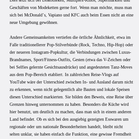
Dies setzt sich bei Diskotheken, Multiplex-Kinos, Supermärkten und
Geschäften von Modeketten gerne fort. Wenn man möchte, muss man
sich bei McDonaldʼs, Vapiano und KFC auch beim Essen nicht an eine
neue Umgebung gewöhnen.
Andere Gemeinsamkeiten vertiefen die örtliche Ähnlichkeit, etwa im
Falle traditionellerer Pop-Stilverbünde (Rock, Techno, Hip-Hop) oder
der neueren Instagram-Popkultur, die Verbindungen zwischen Luxus-
Brandnames, Sport/Fitness-Outfits, Gesten (etwa das V-Zeichen oder
bei Selfies gelernte Gesichtsausdrücke) und angedeuteten Tanz-Moves
aus dem Pop-Bereich etabliert. In zahlreichen Reise-Vlogs auf
YouTube wäre der Unterschied zwischen In- und Ausland darum nicht
zu erkennen, wenn nicht gelegentlich alte Bauten und lokale Speisen
diesen Unterschied markierten. Sie bilden den Beweis, eine Reise über
Grenzen hinweg unternommen zu haben. Besonders die Küche wird
hier benutzt, um deutlich zu machen, dass man sich in einem anderen
Land befindet. Ob es sich bei den ausgiebig gezeigten Esswaren um
regionale oder um nationale Besonderheiten handelt, bleibt nicht
selten unklar, sie haben einfach die Funktion, eine gewisse Fremdheit