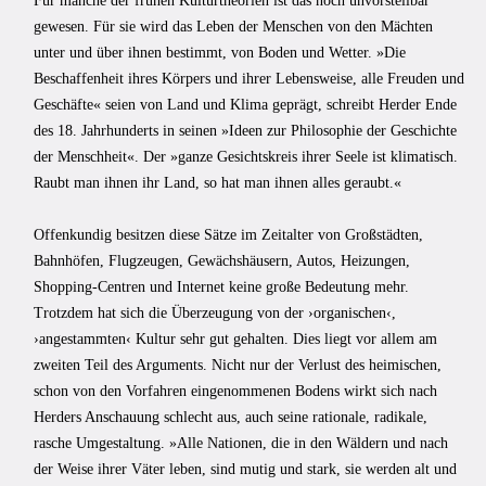
Für manche der frühen Kulturtheorien ist das noch unvorstellbar
gewesen. Für sie wird das Leben der Menschen von den Mächten
unter und über ihnen bestimmt, von Boden und Wetter. »Die
Beschaffenheit ihres Körpers und ihrer Lebensweise, alle Freuden und
Geschäfte« seien von Land und Klima geprägt, schreibt Herder Ende
des 18. Jahrhunderts in seinen »Ideen zur Philosophie der Geschichte
der Menschheit«. Der »ganze Gesichtskreis ihrer Seele ist klimatisch.
Raubt man ihnen ihr Land, so hat man ihnen alles geraubt.«
Offenkundig besitzen diese Sätze im Zeitalter von Großstädten,
Bahnhöfen, Flugzeugen, Gewächshäusern, Autos, Heizungen,
Shopping-Centren und Internet keine große Bedeutung mehr.
Trotzdem hat sich die Überzeugung von der ›organischen‹,
›angestammten‹ Kultur sehr gut gehalten. Dies liegt vor allem am
zweiten Teil des Arguments. Nicht nur der Verlust des heimischen,
schon von den Vorfahren eingenommenen Bodens wirkt sich nach
Herders Anschauung schlecht aus, auch seine rationale, radikale,
rasche Umgestaltung. »Alle Nationen, die in den Wäldern und nach
der Weise ihrer Väter leben, sind mutig und stark, sie werden alt und