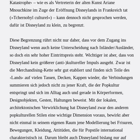
Katastrophe‹ – wie es als Vertreterin der alten Kunst Ariane
Mnouchkine im Zuge der Eröffnung Disneylands in Frankreich tat
(»Tchernobyl culturel«) – kann dennoch nicht gesprochen werden,
dafür ist Disneyland zu klein, zu begrenzt.
Diese Begrenzung rührt nicht nur daher, dass vor dem Zugang ins
Disneyland wenn auch keine Unterscheidung nach Inländer/Ausländer,
so doch ein sehr hoher Eintrittspreis steht. Wichtiger ist aber, dass von
Disneyland kein größerer (anti-)kultureller Impuls ausgeht. Zwar ist
die Merchandising-Kette sehr gut etabliert und finden sich Teile des
›Lands‹ auf vielen Tassen, Decken, Kappen wieder, die Verbindungen
summieren sich jedoch nicht zu jener Kraft, die der Popkultur
entspringt und sich im Alltag auch und gerade in Körperformen,
Designobjekten, Gesten, Haltungen beweist. Mit der lokalen,
architektonischen Verwirklichung hat Disneyland zwar den anderen
popkulturellen Stilen eine wichtige Dimension voraus, bewirkt aber
nicht einmal in seinem eigenen Raum jene Modellierung bei Frisuren,
Bewegungen, Kleidung, Attitüden, die für Popstile international
charakteristisch ist. Darum bleibt auch Disneyland bislang nur auf