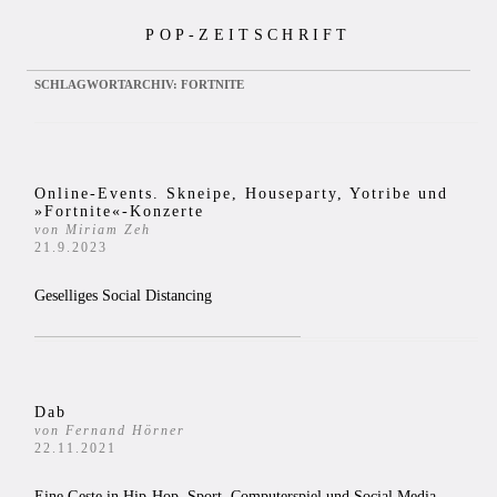
Zum
POP-ZEITSCHRIFT
Inhalt
springen
SCHLAGWORTARCHIV:
FORTNITE
Online-Events. Skneipe, Houseparty, Yotribe und
»Fortnite«-Konzerte
von Miriam Zeh
21.9.2023
Geselliges Social Distancing
Dab
von Fernand Hörner
22.11.2021
Eine Geste in Hip-Hop, Sport, Computerspiel und Social Media