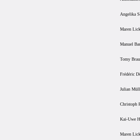
Angelika S
Maren Lick
Manuel Bau
Tomy Braut
Frédéric D
Julian Mül
Christoph 
Kai-Uwe He
Maren Lick