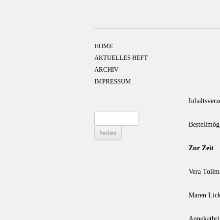
Zum
Inhalt
springen
HOME
AKTUELLES HEFT
ARCHIV
IMPRESSUM
Inhaltsverz
Suchen
Bestellmög
nach:
Zur Zeit
Vera Tollm
Maren Lick
Annekathri