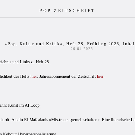
POP-ZEITSCHRIFT
»Pop. Kultur und Kritik«, Heft 28, Frühling 2026, Inhal
20.04.2026
eichnis und Links zu Heft 28
lichkeit des Hefts
hier
; Jahresabonnement der Zeitschrift
hier
.
ann: Kunst im AI Loop
hardt: Aladin El-Mafaalanis »Misstrauensgemeinschaften«. Eine literarische L
n Kohout: Hyperpersonalisierung