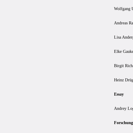
Wolfgang U
Andreas Ra
Lisa Ander
Elke Gauke
Birgit Ric
Heinz Drüg
Essay
Andrey Log
Forschung