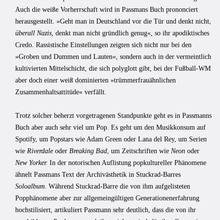
Auch die weiße Vorherrschaft wird in Passmans Buch prononciert
herausgestellt. »Geht man in Deutschland vor die Tür und denkt nicht,
überall Nazis
, denkt man nicht gründlich genug«, so ihr apodiktisches
Credo. Rassistische Einstellungen zeigten sich nicht nur bei den
»Groben und Dummen und Lauten«, sondern auch in der vermeintlich
kultivierten Mittelschicht, die sich polyglott gibt, bei der Fußball-WM
aber doch einer weiß dominierten »trümmerfrauähnlichen
Zusammenhaltsattitüde« verfällt.
Trotz solcher beherzt vorgetragenen Standpunkte geht es in Passmanns
Buch aber auch sehr viel um Pop. Es geht um den Musikkonsum auf
Spotify, um Popstars wie Adam Green oder Lana del Rey, um Serien
wie
Riverdale
oder
Breaking Bad
, um Zeitschriften wie
Neon
oder
New Yorker.
In der notorischen Auflistung popkultureller Phänomene
ähnelt Passmans Text der Archivästhetik in Stuckrad-Barres
Soloalbum
.
Während Stuckrad-Barre die von ihm aufgelisteten
Popphänomene aber zur allgemeingültigen Generationenerfahrung
hochstilisiert, artikuliert Passmann sehr deutlich, dass die von ihr