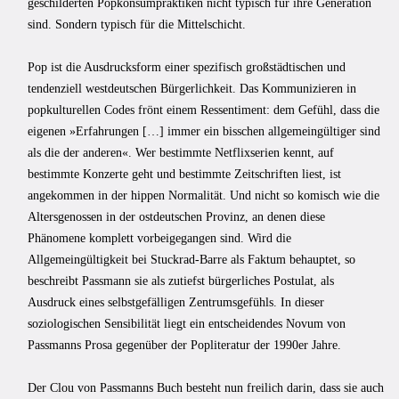
geschilderten Popkonsumpraktiken nicht typisch für ihre Generation
sind. Sondern typisch für die Mittelschicht.
Pop ist die Ausdrucksform einer spezifisch großstädtischen und
tendenziell westdeutschen Bürgerlichkeit. Das Kommunizieren in
popkulturellen Codes frönt einem Ressentiment: dem Gefühl, dass die
eigenen »Erfahrungen […] immer ein bisschen allgemeingültiger sind
als die der anderen«. Wer bestimmte Netflixserien kennt, auf
bestimmte Konzerte geht und bestimmte Zeitschriften liest, ist
angekommen in der hippen Normalität. Und nicht so komisch wie die
Altersgenossen in der ostdeutschen Provinz, an denen diese
Phänomene komplett vorbeigegangen sind. Wird die
Allgemeingültigkeit bei Stuckrad-Barre als Faktum behauptet, so
beschreibt Passmann sie als zutiefst bürgerliches Postulat, als
Ausdruck eines selbstgefälligen Zentrumsgefühls. In dieser
soziologischen Sensibilität liegt ein entscheidendes Novum von
Passmanns Prosa gegenüber der Popliteratur der 1990er Jahre.
Der Clou von Passmanns Buch besteht nun freilich darin, dass sie auch