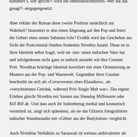
kümmert’s, wer spricht?‹ wird ein identitätsorientiertes ›Wer hat das
gesagt?‹ entgegengesetzt.
Aber erklärt der Roman diese zweite Position tatsächlich zur
Wahrheit? Inszeniert er also einen Abgesang auf den Pop und feiert
die Geburt eines neuen Substanz-Ichs? Erzählt wird das Geschehen aus
Sicht der Postcolonial-Studies-Studentin Nivedita Anand. Diese ist in
ihrer Identität selbst fragil, weil sie ›nur‹ einen indischen Vater hat
und infolgedessen nicht ganz so indisch aussieht wie ihre Cousine
Priti. Niveditas brüchige Identität korreliert mit einer Orientierung an
Mustern aus der Pop- und Warenwelt. Gegenüber ihrer Cousine
beschreibt sie sich als »Coverversion eines Klassikers«, als
»verschnittenes Getränk, während Priti Single Malt war«. Das eigene
Erleben gleicht Nivedita mit Szenen aus
Slumdog Millionaire
oder
Kill Bill
ab. Und dass auch ihr Indienbezug medial und kosmetisch
vermittelt ist, zeigt sich spätestens, als sie das Glitzern fotografierter
indischer Wandmosaike mit »Glitter aus der Bodylotion« vergleicht.
Auch Niveditas Verhältnis zu Saraswati ist weitaus ambivalenter als