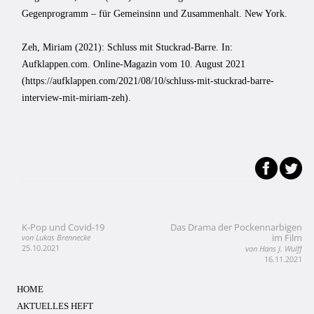
Gegenprogramm – für Gemeinsinn und Zusammenhalt. New York.
Zeh, Miriam (2021): Schluss mit Stuckrad-Barre. In:
Aufklappen.com. Online-Magazin vom 10. August 2021
(https://aufklappen.com/2021/08/10/schluss-mit-stuckrad-barre-
interview-mit-miriam-zeh).
K-Pop und Covid-19
Das Drama der Pockennarbigen
Beitragsnavigation
im Film
von Lukas Brennecke
25.10.2021
von Hans J. Wulff
16.11.2021
HOME
AKTUELLES HEFT