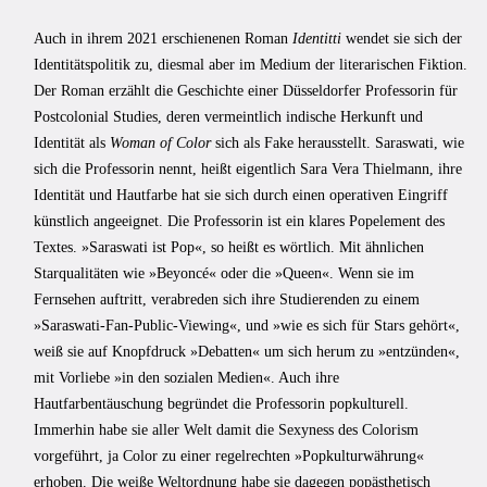
Auch in ihrem 2021 erschienenen Roman
Identitti
wendet sie sich der
Identitätspolitik zu, diesmal aber im Medium der literarischen Fiktion.
Der Roman erzählt die Geschichte einer Düsseldorfer Professorin für
Postcolonial Studies, deren vermeintlich indische Herkunft und
Identität als
Woman of Color
sich als Fake herausstellt. Saraswati, wie
sich die Professorin nennt, heißt eigentlich Sara Vera Thielmann, ihre
Identität und Hautfarbe hat sie sich durch einen operativen Eingriff
künstlich angeeignet. Die Professorin ist ein klares Popelement des
Textes. »Saraswati ist Pop«, so heißt es wörtlich. Mit ähnlichen
Starqualitäten wie »Beyoncé« oder die »Queen«. Wenn sie im
Fernsehen auftritt, verabreden sich ihre Studierenden zu einem
»Saraswati-Fan-Public-Viewing«, und »wie es sich für Stars gehört«,
weiß sie auf Knopfdruck »Debatten« um sich herum zu »entzünden«,
mit Vorliebe »in den sozialen Medien«. Auch ihre
Hautfarbentäuschung begründet die Professorin popkulturell.
Immerhin habe sie aller Welt damit die Sexyness des Colorism
vorgeführt, ja Color zu einer regelrechten »Popkulturwährung«
erhoben. Die weiße Weltordnung habe sie dagegen popästhetisch