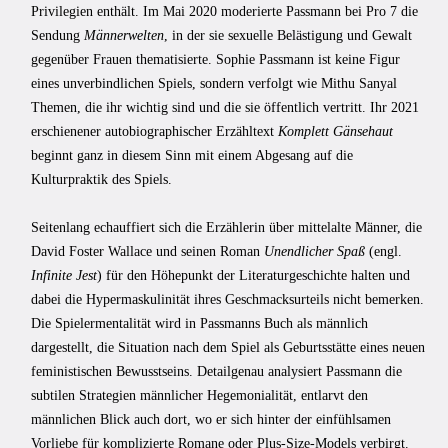
Privilegien enthält. Im Mai 2020 moderierte Passmann bei Pro 7 die
Sendung
Männerwelten
, in der sie sexuelle Belästigung und Gewalt
gegenüber Frauen thematisierte. Sophie Passmann ist keine Figur
eines unverbindlichen Spiels, sondern verfolgt wie Mithu Sanyal
Themen, die ihr wichtig sind und die sie öffentlich vertritt. Ihr 2021
erschienener autobiographischer Erzähltext
Komplett Gänsehaut
beginnt ganz in diesem Sinn mit einem Abgesang auf die
Kulturpraktik des Spiels.
Seitenlang echauffiert sich die Erzählerin über mittelalte Männer, die
David Foster Wallace und seinen Roman
Unendlicher Spaß
(engl.
Infinite Jest
) für den Höhepunkt der Literaturgeschichte halten und
dabei die Hypermaskulinität ihres Geschmacksurteils nicht bemerken.
Die Spielermentalität wird in Passmanns Buch als männlich
dargestellt, die Situation nach dem Spiel als Geburtsstätte eines neuen
feministischen Bewusstseins. Detailgenau analysiert Passmann die
subtilen Strategien männlicher Hegemonialität, entlarvt den
männlichen Blick auch dort, wo er sich hinter der einfühlsamen
Vorliebe für komplizierte Romane oder Plus-Size-Models verbirgt.