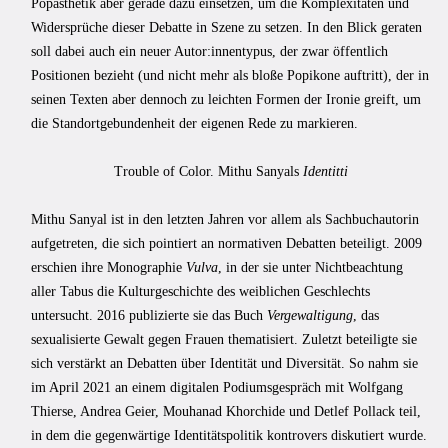
Popästhetik aber gerade dazu einsetzen, um die Komplexitäten und
Widersprüche dieser Debatte in Szene zu setzen. In den Blick geraten
soll dabei auch ein neuer Autor:innentypus, der zwar öffentlich
Positionen bezieht (und nicht mehr als bloße Popikone auftritt), der in
seinen Texten aber dennoch zu leichten Formen der Ironie greift, um
die Standortgebundenheit der eigenen Rede zu markieren.
Trouble of Color. Mithu Sanyals
Identitti
Mithu Sanyal ist in den letzten Jahren vor allem als Sachbuchautorin
aufgetreten, die sich pointiert an normativen Debatten beteiligt. 2009
erschien ihre Monographie
Vulva
, in der sie unter Nichtbeachtung
aller Tabus die
Kulturgeschichte des weiblichen Geschlechts
untersucht. 2016 publizierte sie das Buch
Vergewaltigung
, das
sexualisierte Gewalt gegen Frauen thematisiert. Zuletzt beteiligte sie
sich verstärkt an Debatten über Identität und Diversität. So nahm sie
im April 2021 an einem digitalen Podiumsgespräch mit Wolfgang
Thierse, Andrea Geier, Mouhanad Khorchide und Detlef Pollack teil,
in dem die gegenwärtige Identitätspolitik kontrovers diskutiert wurde.