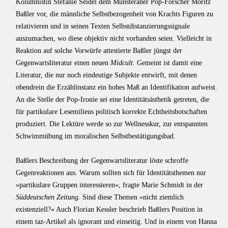
Kolumnistin Stefanie Seidel dem Münsteraner Pop-Forscher Moritz
Baßler vor, die männliche Selbstbezogenheit von Krachts Figuren zu
relativieren und in seinen Texten Selbstdistanzierungssignale
auszumachen, wo diese objektiv nicht vorhanden seien. Vielleicht in
Reaktion auf solche Vorwürfe attestierte Baßler jüngst der
Gegenwartsliteratur einen neuen
Midcult
. Gemeint ist damit eine
Literatur, die nur noch eindeutige Subjekte entwirft, mit denen
obendrein die Erzählinstanz ein hohes Maß an Identifikation aufweist.
An die Stelle der Pop-Ironie sei eine Identitätsästhetik getreten, die
für partikulare Lesemilieus politisch korrekte Echtheitsbotschaften
produziert. Die Lektüre werde so zur Wellnesskur, zur entspannten
Schwimmübung im moralischen Selbstbestätigungsbad.
Baßlers Beschreibung der Gegenwartsliteratur löste schroffe
Gegenreaktionen aus. Warum sollten sich für Identitätsthemen nur
»partikulare Gruppen interessieren«, fragte Marie Schmidt in der
Süddeutschen Zeitung.
Sind diese Themen »nicht ziemlich
existenziell?« Auch Florian Kessler beschrieb Baßlers Position in
einem taz-Artikel als ignorant und einseitig. Und in einem von Hanna