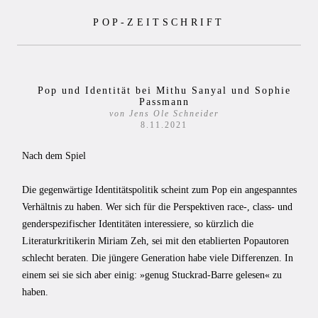
Zum
POP-ZEITSCHRIFT
Inhalt
springen
Pop und Identität bei Mithu Sanyal und Sophie
Passmann
von Jens Ole Schneider
8.11.2021
Nach dem Spiel
Die gegenwärtige Identitätspolitik scheint zum Pop ein angespanntes
Verhältnis zu haben. Wer sich für die Perspektiven race-, class- und
genderspezifischer Identitäten interessiere, so kürzlich die
Literaturkritikerin Miriam Zeh, sei mit den etablierten Popautoren
schlecht beraten. Die jüngere Generation habe viele Differenzen. In
einem sei sie sich aber einig: »genug Stuckrad-Barre gelesen« zu
haben.