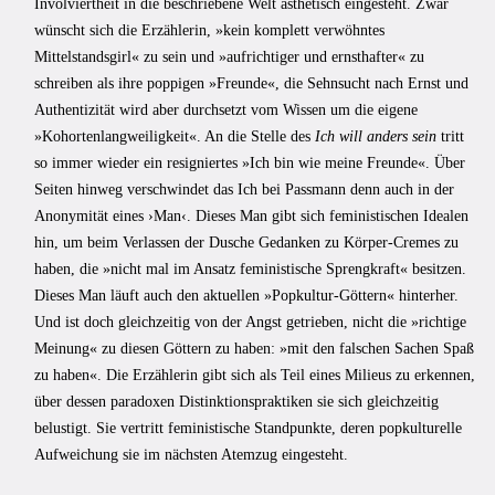
Involviertheit in die beschriebene Welt ästhetisch eingesteht. Zwar
wünscht sich die Erzählerin, »kein komplett verwöhntes
Mittelstandsgirl« zu sein und »aufrichtiger und ernsthafter« zu
schreiben als ihre poppigen »Freunde«, die Sehnsucht nach Ernst und
Authentizität wird aber durchsetzt vom Wissen um die eigene
»Kohortenlangweiligkeit«. An die Stelle des
Ich will anders sein
tritt
so immer wieder ein resigniertes »Ich bin wie meine Freunde«. Über
Seiten hinweg verschwindet das Ich bei Passmann denn auch in der
Anonymität eines ›Man‹. Dieses Man gibt sich feministischen Idealen
hin, um beim Verlassen der Dusche Gedanken zu Körper-Cremes zu
haben, die »nicht mal im Ansatz feministische Sprengkraft« besitzen.
Dieses Man läuft auch den aktuellen »Popkultur-Göttern« hinterher.
Und ist doch gleichzeitig von der Angst getrieben, nicht die »richtige
Meinung« zu diesen Göttern zu haben: »mit den falschen Sachen Spaß
zu haben«. Die Erzählerin gibt sich als Teil eines Milieus zu erkennen,
über dessen paradoxen Distinktionspraktiken sie sich gleichzeitig
belustigt. Sie vertritt feministische Standpunkte, deren popkulturelle
Aufweichung sie im nächsten Atemzug eingesteht.