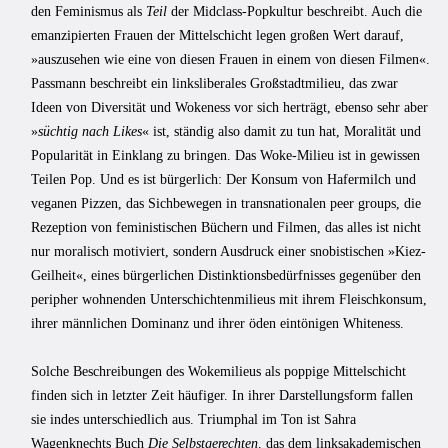
den Feminismus als
Teil
der Midclass-Popkultur beschreibt. Auch die
emanzipierten Frauen der Mittelschicht legen großen Wert darauf,
»auszusehen wie eine von diesen Frauen in einem von diesen Filmen«.
Passmann beschreibt ein linksliberales Großstadtmilieu, das zwar
Ideen von Diversität und Wokeness vor sich herträgt, ebenso sehr aber
»
süchtig nach Likes
« ist, ständig also damit zu tun hat, Moralität und
Popularität in Einklang zu bringen. Das Woke-Milieu ist in gewissen
Teilen Pop. Und es ist bürgerlich: Der Konsum von Hafermilch und
veganen Pizzen, das Sichbewegen in transnationalen peer groups, die
Rezeption von feministischen Büchern und Filmen, das alles ist nicht
nur moralisch motiviert, sondern Ausdruck einer snobistischen »Kiez-
Geilheit«, eines bürgerlichen Distinktionsbedürfnisses gegenüber den
peripher wohnenden Unterschichtenmilieus mit ihrem Fleischkonsum,
ihrer männlichen Dominanz und ihrer öden eintönigen Whiteness.
Solche Beschreibungen des Wokemilieus als poppige Mittelschicht
finden sich in letzter Zeit häufiger. In ihrer Darstellungsform fallen
sie indes unterschiedlich aus. Triumphal im Ton ist Sahra
Wagenknechts Buch
Die Selbstgerechten,
das dem linksakademischen