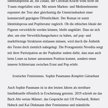
Identitätspolitik an, ein Zusatz, der Christian Kracht wohl nicht im
Traum eingefallen wäre. Mit seinen Marken- und Medienelemente
exponiert der Text aber gleichzeitig die Unentrinnbarkeit einer
kommerziell geprägten Öffentlichkeit. Der Roman ist somit
Identitätsprosa und Popliteratur zugleich. Ob die ethischen Ideale der
Figuren verwirklicht werden können, bleibt ungeklärt. Dass sie sich
aber, um eine Verwirklichungs
chance
zu haben, auf pop- und
marktförmige Strukturen einlassen müssen, wird durch die Ästhetik
des Textes doch ziemlich nahegelegt. Die Protagonistin Nivedita sorgt
mit ihrer Partizipation an der Popkultur zudem dafür, dass man auch
beim Lesen zu keiner autonomen Position kommt, sondern einen
inneren Schleiertanz zwischen Ernst und Pop erlebt.
Ironischer Feminismus. Sophie Passmanns
Komplett Gänsehaut
Auch Sophie Passmann ist in den letzten Jahren als streitbare
Intellektuelle öffentlich in Erscheinung getreten. 2019 schrieb sie das
Buch
Alte weisse Männer
, das Gespräche mit Ulf Poschardt, Robert
Habeck und Kai Diekmann über Feminismus und männliche