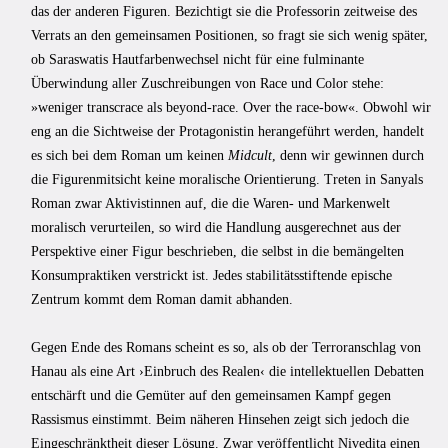
das der anderen Figuren. Bezichtigt sie die Professorin zeitweise des
Verrats an den gemeinsamen Positionen, so fragt sie sich wenig später,
ob Saraswatis Hautfarbenwechsel nicht für eine fulminante
Überwindung aller Zuschreibungen von Race und Color stehe:
»weniger transcrace als beyond-race. Over the race-bow«. Obwohl wir
eng an die Sichtweise der Protagonistin herangeführt werden, handelt
es sich bei dem Roman um keinen
Midcult
, denn wir gewinnen durch
die Figurenmitsicht keine moralische Orientierung. Treten in Sanyals
Roman zwar Aktivistinnen auf, die die Waren- und Markenwelt
moralisch verurteilen, so wird die Handlung ausgerechnet aus der
Perspektive einer Figur beschrieben, die selbst in die bemängelten
Konsumpraktiken verstrickt ist. Jedes stabilitätsstiftende epische
Zentrum kommt dem Roman damit abhanden.
Gegen Ende des Romans scheint es so, als ob der Terroranschlag von
Hanau als eine Art ›Einbruch des Realen‹ die intellektuellen Debatten
entschärft und die Gemüter auf den gemeinsamen Kampf gegen
Rassismus einstimmt. Beim näheren Hinsehen zeigt sich jedoch die
Eingeschränktheit dieser Lösung. Zwar veröffentlicht Nivedita einen