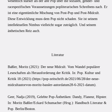
wesentlich stärker als der alte Pop über die sozialen, gender- und
racespezifischen Voraussetzungen popliterarischen Schreibens nach. Er
ist eine eigentümliche Mischung von Post-Pop und Post-Midcult.
Diese Entwicklung muss dem Pop nicht schaden. Sie ist seinem
intellektuellen Nimbus vielleicht sogar zuträglich. Und seinem
ästhetischen Reiz auch.
Literatur
Baßler, Moritz (2021): Der neue Midcult. Vom Wandel populärer
Leseschaften als Herausforderung der Kritik. In: Pop. Kultur und
Kritik 18 (2021) (https://pop-zeitschrift.de/2021/06/28/der-neue-
midcultautorvon-moritz-bassler-autordatum28-6-2021-datum).
Geer, Nadja (2019), Gelebte Pop-Ästhetiken: Dandy, Flaneur, Hipster.
In: Moritz Baßler/Eckard Schumacher (Hrsg.): Handbuch Literatur &
Pop. Berlin/Boston.