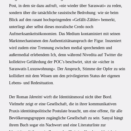
Post, in dem sie dazu aufruft, »nie wieder über Saraswati« zu reden,
sondern über die tatsächliche rassistische Bedrohung: wie sie beim
Blick auf den rasant hochspringenden »Gefällt-Zähler« bemerkt,
unterliegt aber selbst dieses moralische Credo noch
Aufmerksamkeitsökonomien. Das Medium kontaminiert mit seinen
Marktmechanismen den Authentizitätsanspruch der Figur. Inszeniert
wird zudem eine Trennung zwischen medial sprechendem und
außermedial erlebendem Ich, denn während Nivedita auf Twitter die
kollektive Gefährdung der POC’s beschwört, sitzt sie »sicher in
Saraswatis Luxuswohnung«. Der Anspruch, Stimme der Opfer zu sein
kollidiert mit dem Wissen um den privilegierten Status der eigenen
Lebens- und Redesituation.
Der Roman
Identitti
wirft die Identitätsmoral nicht über Bord.
Vielmehr zeigt er eine Gesellschaft, die in ihrer kommunikativen
Praxis identitätspolitische Postulate braucht, um eine offene, für alle
Bevölkerungsgruppen zugängliche Gesellschaft zu sein. Sanyal hängt
ihrem Buch sogar ein Nachwort und eine Literaturliste zur