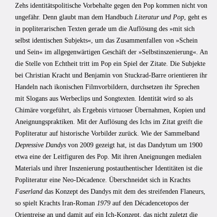
Zehs identitätspolitische Vorbehalte gegen den Pop kommen nicht von
ungefähr. Denn glaubt man dem Handbuch
Literatur und Pop
, geht es
in popliterarischen Texten gerade um die Auflösung des »mit sich
selbst identischen Subjekts«, um das Zusammenfallen von »Schein
und Sein« im allgegenwärtigen Geschäft der »Selbstinszenierung«. An
die Stelle von Echtheit tritt im Pop ein Spiel der Zitate. Die Subjekte
bei Christian Kracht und Benjamin von Stuckrad-Barre orientieren ihr
Handeln nach ikonischen Filmvorbildern, durchsetzen ihr Sprechen
mit Slogans aus Werbeclips und Songtexten. Identität wird so als
Chimäre vorgeführt, als Ergebnis virtuoser Übernahmen, Kopien und
Aneignungspraktiken. Mit der Auflösung des Ichs im Zitat greift die
Popliteratur auf historische Vorbilder zurück. Wie der Sammelband
Depressive Dandys
von 2009 gezeigt hat, ist das Dandytum um 1900
etwa eine der Leitfiguren des Pop. Mit ihren Aneignungen medialen
Materials und ihrer Inszenierung postauthentischer Identitäten ist die
Popliteratur eine Neo-Décadence. Überschneidet sich in Krachts
Faserland
das Konzept des Dandys mit dem des streifenden Flaneurs,
so spielt Krachts Iran-Roman
1979
auf den Décadencetopos der
Orientreise an und damit auf ein Ich-Konzept, das nicht zuletzt die