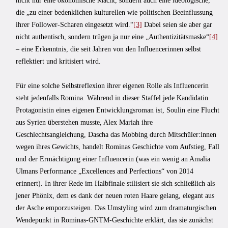
nicht nur eine ökonomische Macht, sondern auch eine ideologische,
die „zu einer bedenklichen kulturellen wie politischen Beeinflussung
ihrer Follower-Scharen eingesetzt wird.“
[3]
Dabei seien sie aber gar
nicht authentisch, sondern trügen ja nur eine „Authentizitätsmaske“
[4]
– eine Erkenntnis, die seit Jahren von den Influencerinnen selbst
reflektiert und kritisiert wird.
Für eine solche Selbstreflexion ihrer eigenen Rolle als Influencerin
steht jedenfalls Romina. Während in dieser Staffel jede Kandidatin
Protagonistin eines eigenen Entwicklungsroman ist, Soulin eine Flucht
aus Syrien überstehen musste, Alex Mariah ihre
Geschlechtsangleichung, Dascha das Mobbing durch Mitschüler:innen
wegen ihres Gewichts, handelt Rominas Geschichte vom Aufstieg, Fall
und der Ermächtigung einer Influencerin (was ein wenig an Amalia
Ulmans Performance „Excellences and Perfections“ von 2014
erinnert). In ihrer Rede im Halbfinale stilisiert sie sich schließlich als
jener Phönix, dem es dank der neuen roten Haare gelang, elegant aus
der Asche emporzusteigen. Das Umstyling wird zum dramaturgischen
Wendepunkt in Rominas-GNTM-Geschichte erklärt, das sie zunächst