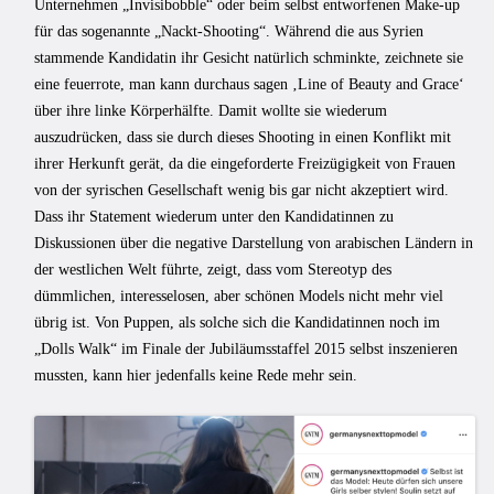
Unternehmen „Invisibobble“ oder beim selbst entworfenen Make-up
für das sogenannte „Nackt-Shooting“. Während die aus Syrien
stammende Kandidatin ihr Gesicht natürlich schminkte, zeichnete sie
eine feuerrote, man kann durchaus sagen ‚Line of Beauty and Grace‘
über ihre linke Körperhälfte. Damit wollte sie wiederum
auszudrücken, dass sie durch dieses Shooting in einen Konflikt mit
ihrer Herkunft gerät, da die eingeforderte Freizügigkeit von Frauen
von der syrischen Gesellschaft wenig bis gar nicht akzeptiert wird.
Dass ihr Statement wiederum unter den Kandidatinnen zu
Diskussionen über die negative Darstellung von arabischen Ländern in
der westlichen Welt führte, zeigt, dass vom Stereotyp des
dümmlichen, interesselosen, aber schönen Models nicht mehr viel
übrig ist. Von Puppen, als solche sich die Kandidatinnen noch im
„Dolls Walk“ im Finale der Jubiläumsstaffel 2015 selbst inszenieren
mussten, kann hier jedenfalls keine Rede mehr sein.