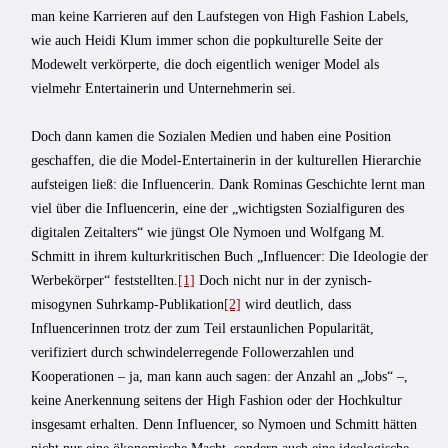
man keine Karrieren auf den Laufstegen von High Fashion Labels,
wie auch Heidi Klum immer schon die popkulturelle Seite der
Modewelt verkörperte, die doch eigentlich weniger Model als
vielmehr Entertainerin und Unternehmerin sei.
Doch dann kamen die Sozialen Medien und haben eine Position
geschaffen, die die Model-Entertainerin in der kulturellen Hierarchie
aufsteigen ließ: die Influencerin. Dank Rominas Geschichte lernt man
viel über die Influencerin, eine der „wichtigsten Sozialfiguren des
digitalen Zeitalters“ wie jüngst Ole Nymoen und Wolfgang M.
Schmitt in ihrem kulturkritischen Buch „Influencer: Die Ideologie der
Werbekörper“ feststellten.
[1]
Doch nicht nur in der zynisch-
misogynen Suhrkamp-Publikation
[2]
wird deutlich, dass
Influencerinnen trotz der zum Teil erstaunlichen Popularität,
verifiziert durch schwindelerregende Followerzahlen und
Kooperationen – ja, man kann auch sagen: der Anzahl an „Jobs“ –,
keine Anerkennung seitens der High Fashion oder der Hochkultur
insgesamt erhalten. Denn Influencer, so Nymoen und Schmitt hätten