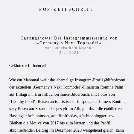
Zum
POP-ZEITSCHRIFT
Inhalt
springen
Castingshows: Die Instagrammisierung von
»Germany’s Next Topmodel«
von Annekathrin Kohout
24.5.2021
Geläuterte Influencerin
Wie ein Mahnmal weilt das ehemalige Instagram-Profil @lifeofromi
der aktuellen „Germany’s Next Topmodel“-Finalistin Romina Palm
auf Instagram. Ein Influencerinnen-Bilderbuch, mit Fotos von
‚Healthy Food‘, Reisen an touristische Hotspots, der Fitness-Routine,
sexy Posen am Strand oder gestylt im Alltag – dazu die etablierten
Hashtags #fashioninspo, #outfitoftheday, #fashionblogger usw.
Bleiben die Motive von 2017 bis zum letzten und das Profil
abschließenden Beitrag im Dezember 2020 weitgehend gleich, kann