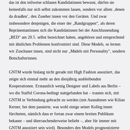
das ist den teilweise schlauen Kandidatinnen bewusst, dürfen sie
keinesfalls nur sich selbst zukommen lassen, sondern vor allem ‚denen
da draußen‘, den Zuseher:innen vor den Geräten. Und zwar
insbesondere denjenigen, die einer der „Randgruppen“, als deren
Repräsentantinnen sich die Kandidatinnen bei der Anschlussendung
„RED“ am 20.5. selbst bezeichnet haben, angehören und entsprechend
mit ähnlichen Problemen konfrontiert sind. Diese Models, so lernen
wir Zuschauer:innen, sind nicht nur „Mädels mit Personality“, sondern
Botschafterinnen.
GNTM wurde bislang nicht gerade mit High Fashion assoziiert, das
zeigte sich einmal mehr an den diesjährig ausbleibenden
Kooperationen. Erstaunlich wenig Designer und Labels aus Berlin –
wo die Staffel Corona-bedingt stattgefunden hat – trauten sich, mit
GNTM in Verbindung gebracht zu werden (mit Ausnahmen wie Kilian
Kerner, bei dem passierte, was wohl einige seiner Kolleg:innen
fürchteten, nämlich dass er fortan zwar einem breiten Publikum
bekannt – und überraschenderweise beliebt –, aber für immer mit
GNTM assoziiert sein wird). Besonders den Models prognostizierte