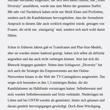
Michael Michalsky eingeführt, der sich stets damit rühmte, das „Team
Diversity“ anzuführen, wurde nun zum Motto der gesamten Staffel.
Mit sehr viel Nachdruck haben nicht nur Heidi Klum und ProSieben,
sondern auch die Kandidatinnen hervorgehoben, dass der formulierte
Anspruch in diesem Jahr auch wirklich eingelöst würde, getragen von
Frauen, die nicht nur ‚einzigartig‘ sind, sondern sich auch wohl damit
fühlen.
Schon in früheren Jahren gab es Transfrauen und Plus-Size-Models,
aber sie wurden immer hadernd gezeigt, haben sich selbst als defizitär
angesehen und das auch nicht verbergen können. Jetzt hat sich die
Rhetorik hingegen geändert: Neben dem Schlagwort „Diversity“ hat
sich auch die Strategie des Empowerments aus den Online-
Netzwerken hinaus in die Welt der TV-Castingshows ausgeweitet. Das
zeigte sich besonders in den 1,5-minütigen Reden, die die
Kandidatinnen im Halbfinale vorzutragen hatten: Selbstbewusst und
stolz wurden Selbstbewusstsein und Stolz verkündet. Niederlagen im
Leben und bei GNTM wurden als gemeistert, hinter sich gelassen und
daraus gestärkt hervorgegangen gewürdigt. Doch diese Würdigung,