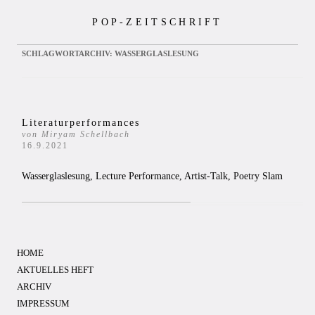
Zum
POP-ZEITSCHRIFT
Inhalt
springen
SCHLAGWORTARCHIV:
WASSERGLASLESUNG
Literaturperformances
von Miryam Schellbach
16.9.2021
Wasserglaslesung, Lecture Performance, Artist-Talk, Poetry Slam
HOME
AKTUELLES HEFT
ARCHIV
IMPRESSUM