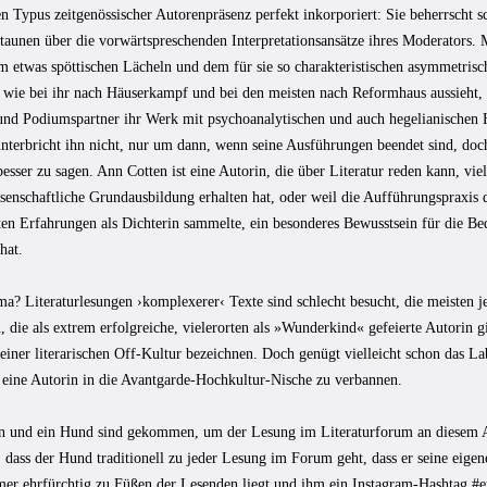
n Typus zeitgenössischer Autorenpräsenz perfekt inkorporiert: Sie beherrscht s
Staunen über die vorwärtspreschenden Interpretationsansätze ihres Moderators.
m etwas spöttischen Lächeln und dem für sie so charakteristischen asymmetrisch
 wie bei ihr nach Häuserkampf und bei den meisten nach Reformhaus aussieht, h
und Podiumspartner ihr Werk mit psychoanalytischen und auch hegelianischen
unterbricht ihn nicht, nur um dann, wenn seine Ausführungen beendet sind, doc
besser zu sagen. Ann Cotten ist eine Autorin, die über Literatur reden kann, viell
ssenschaftliche Grundausbildung erhalten hat, oder weil die Aufführungspraxis 
rsten Erfahrungen als Dichterin sammelte, ein besonderes Bewusstsein für die 
hat.
a? Literaturlesungen ›komplexerer‹ Texte sind schlecht besucht, die meisten j
 die als extrem erfolgreiche, vielerorten als »Wunderkind« gefeierte Autorin gil
 einer literarischen Off-Kultur bezeichnen. Doch genügt vielleicht schon das La
 eine Autorin in die Avantgarde-Hochkultur-Nische zu verbannen.
n und ein Hund sind gekommen, um der Lesung im Literaturforum an diesem 
, dass der Hund traditionell zu jeder Lesung im Forum geht, dass er seine eige
mmer ehrfürchtig zu Füßen der Lesenden liegt und ihm ein Instagram-Hashtag 