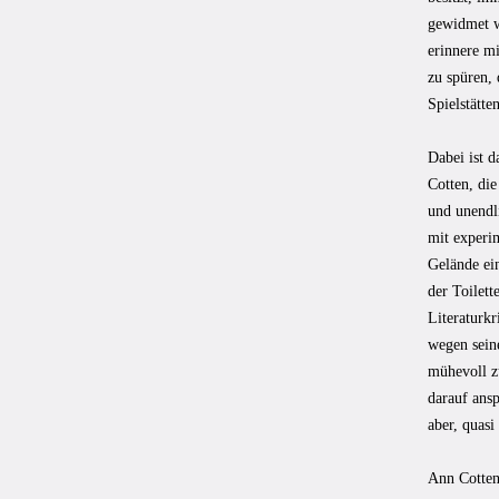
gewidmet wo
erinnere mi
zu spüren,
Spielstätte
Dabei ist d
Cotten, die
und unendl
mit experi
Gelände ein
der Toilett
Literaturkr
wegen sein
mühevoll zu
darauf ansp
aber, quasi
Ann Cotten