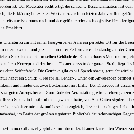
rden ist. Der Moderator rechtfertigt die schlechte Besuchersituation mit dem 
ch, die Erklärung im exakten Wortlaut so auch im letzten Jahr von ihm gehört z
 die seltsame Beklommenheit und der gefühlte oder auch objektive Rechtfertig
n in Frankfurt.
as Literaturforum mit seiner lässig-urbanen Aura ein perfekter Ort für die Les
 in ihren Texten – und jetzt auch in ihrer Performance – beständig auf der Gre
ichem Spaß balanciert. Im selben Gebäude des Künstlerhauses Mousonturm, eine
mentellem Konzept und den besten Theaterpartys in der ganzen Stadt, liegt das
er alten Seifenfabrik. Die Getränke gibt es auf Spendenbasis, geraucht wird a
entür hängt ein Schild: »Free for all Gender«. Unter den Anwesenden befindet s
itikerin und mindestens zwei Lektorinnen mit Brille. Der Dresscode ist casual 
es zu guten Anzugs hervor. Zum Ende der Veranstaltung wird er einen ganzen S
 ihrem Schutz in Plastikfolie eingewickelt hatte, von Ann Cotten signieren las
reche, erzählt er mir stolz und beschämt zugleich, dass er im richtigen Leben I
 nebenbei, im Besitz der größten signierten Bibliothek deutschsprachiger Gegenw
 liest humorvoll aus »Lyophilia«, mit ihrem leicht amerikanisierten Wiener Zu