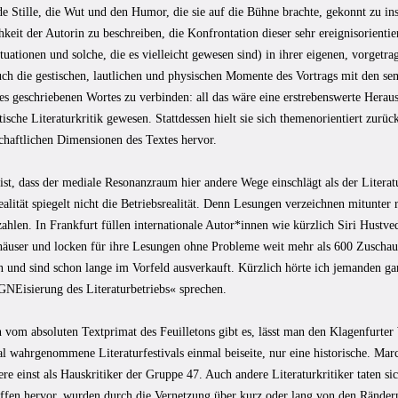
de Stille, die Wut und den Humor, die sie auf die Bühne brachte, gekonnt zu i
hkeit der Autorin zu beschreiben, die Konfrontation dieser sehr ereignisorienti
ationen und solche, die es vielleicht gewesen sind) in ihrer eigenen, vorgetra
auch die gestischen, lautlichen und physischen Momente des Vortrags mit den s
es geschriebenen Wortes zu verbinden: all das wäre eine erstrebenswerte Herau
stische Literaturkritik gewesen. Stattdessen hielt sie sich themenorientiert zurü
chaftlichen Dimensionen des Textes hervor.
 ist, dass der mediale Resonanzraum hier andere Wege einschlägt als der Literat
ealität spiegelt nicht die Betriebsrealität. Denn Lesungen verzeichnen mitunter 
hlen. In Frankfurt füllen internationale Autor*innen wie kürzlich Siri Hustve
häuser und locken für ihre Lesungen ohne Probleme weit mehr als 600 Zuschauer
n und sind schon lange im Vorfeld ausverkauft. Kürzlich hörte ich jemanden ga
NEisierung des Literaturbetriebs« sprechen.
vom absoluten Textprimat des Feuilletons gibt es, lässt man den Klagenfurte
al wahrgenommene Literaturfestivals einmal beiseite, nur eine historische. Ma
ere einst als Hauskritiker der Gruppe 47. Auch andere Literaturkritiker taten sic
ffen hervor, wurden durch die Vernetzung über kurz oder lang von den Ränder