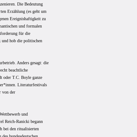
nszenieren. Die Bedeutung
erten Erzählung (es geht um
genen Ereignishaftigkeit zu
emantischen und formalen
sforderung für die
ck und hob die politischen
urbetrieb. Anders gesagt: die
recht beachtliche
dt oder T.C. Boyle ganze
*innen. Literaturfestivals
r von der
r Wettbewerb und
rcel Reich-Ranicki begann
h bei den ritualisierten
n des bundesdeutschen