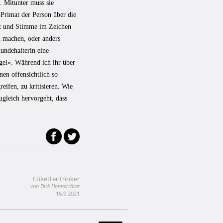
. Mitunter muss sie
Primat der Person über die
rt und Stimme im Zeichen
zu machen, oder anders
Hundehalterin eine
gel«. Während ich ihr über
nen offensichtlich so
reifen, zu kritisieren. Wie
gleich hervorgeht, dass
Etikettentrinker
von Dirk Hohnsträter
16.9.2021