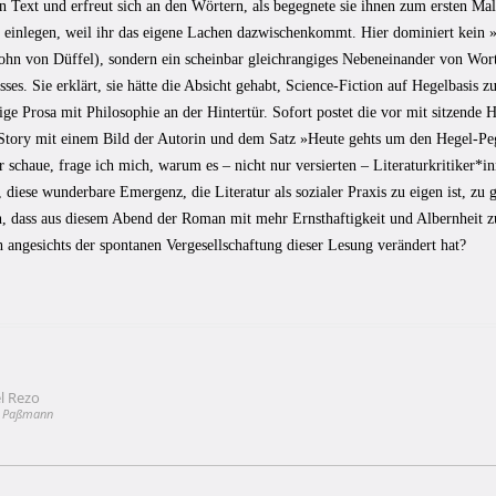
en Text und erfreut sich an den Wörtern, als begegnete sie ihnen zum ersten Mal
 einlegen, weil ihr das eigene Lachen dazwischenkommt. Hier dominiert kein »
John von Düffel), sondern ein scheinbar gleichrangiges Nebeneinander von Wo
sses. Sie erklärt, sie hätte die Absicht gehabt, Science-Fiction auf Hegelbasis 
tige Prosa mit Philosophie an der Hintertür. Sofort postet die vor mit sitzende 
Story mit einem Bild der Autorin und dem Satz »Heute gehts um den Hegel-Pe
r schaue, frage ich mich, warum es – nicht nur versierten – Literaturkritiker*in
, diese wunderbare Emergenz, die Literatur als sozialer Praxis zu eigen ist, zu g
n, dass aus diesem Abend der Roman mit mehr Ernsthaftigkeit und Albernheit zu
h angesichts der spontanen Vergesellschaftung dieser Lesung verändert hat?
l Rezo
vigation
s Paßmann