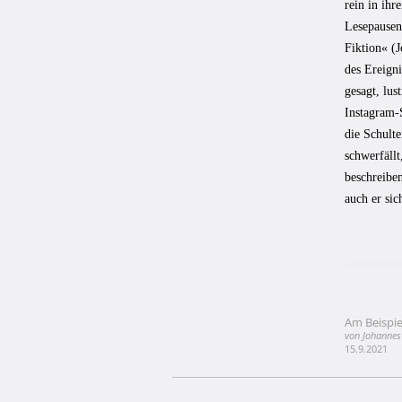
rein in ihr
Lesepausen
Fiktion« (
des Ereigni
gesagt, lus
Instagram-
die Schulte
schwerfällt
beschreibe
auch er sic
Am Beispie
Beitragsna
von Johanne
15.9.2021