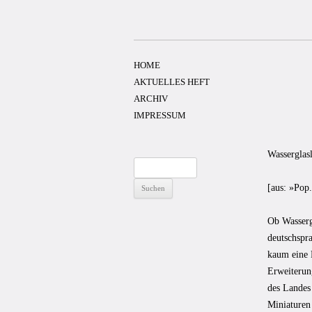
Zum
Inhalt
springen
HOME
AKTUELLES HEFT
ARCHIV
IMPRESSUM
Wasserglas
Suchen
nach:
[aus: »Pop
Ob Wassergl
deutschspra
kaum eine R
Erweiterun
des Landes 
Miniaturen