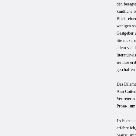
den besagte
kindliche 
Blick, eine
wenigen so
Gastgeber 
Sie nickt, 
allem viel 
literaturwi
sie ihre e
geschaffen 
Das Dilemm
Ann Cotten,
Vertreterin
Prosa‹, um
15 Persone
erfahre ich
besitzt, i