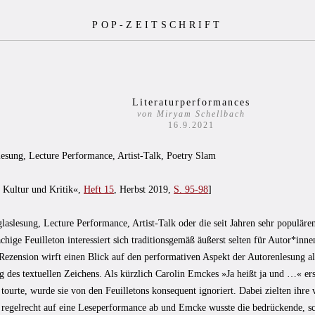
POP-ZEITSCHRIFT
Literaturperformances
von Miryam Schellbach
16.9.2021
lesung, Lecture Performance, Artist-Talk, Poetry Slam
. Kultur und Kritik«,
Heft 15
, Herbst 2019,
S. 95-98
]
aslesung, Lecture Performance, Artist-Talk oder die seit Jahren sehr populäre
chige Feuilleton interessiert sich traditionsgemäß äußerst selten für Autor*inne
ezension wirft einen Blick auf den performativen Aspekt der Autorenlesung als
g des textuellen Zeichens. Als kürzlich Carolin Emckes »Ja heißt ja und …« er
tourte, wurde sie von den Feuilletons konsequent ignoriert. Dabei zielten ihr
 regelrecht auf eine Leseperformance ab und Emcke wusste die bedrückende, 