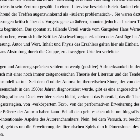
triebs in sein Zentrum gespült. In einem Interview beschrieb Reich-Ranicki ein
ährend der Treffen augenzwinkernd als »äußerst problematisch«. Sie waren dazu
esungen kritisch über das Vorgetragene zu äußern, konnten jedoch auf keinen T
u begründen. Das spontan zu fällende Urteil wurde vom Gastgeber Hans Werne
erbrochen, wenn sich die Kritiker Abschweifungen erlaubten oder Ausflüge ins
sung, Autor und Wort, Inhalt und Physis des Erzählers galten hier als Einheit
ans Abstrafung durch die Gruppe, zu abwegigen Urteilen verleitete.
gen und Autorengesprächen seitdem so wenig (positive) Aufmerksamkeit in de
auch mit einer noch immer zeitgenössischen Theorie der Literatur und der Ten
smodell zu tun. Seit dem ›Tod des Autors‹ im theoretischen Sinne, der von der 
ssenschaft in den 1960er Jahren diagnostiziert wurde, gibt es eine angebrachte
Biografismen. Doch wer hier stehen bleibt, verkennt das Potential, das die Th
ngsstrategien, von ›verkörpertem Text‹, von der performativen Erweiterung de
he Präsenz der Autorin haben kann. Bei all dem geht es eben nicht um biografi
-intentionale‹ Aspekte des Autorencharakters. Nein, bei dem Versuch, zu besch
d, geht es um die Erweiterung des literarischen Spiels durch Dimensionen des 
en.