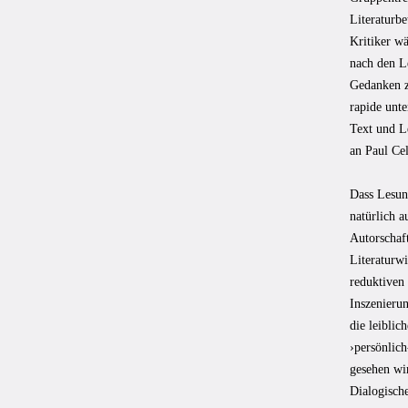
Literaturbe
Kritiker w
nach den L
Gedanken z
rapide unt
Text und Le
an Paul Cel
Dass Lesun
natürlich 
Autorschaft
Literaturwi
reduktiven 
Inszenieru
die leiblic
›persönlich
gesehen wir
Dialogisch