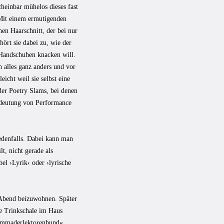
cheinbar mühelos dieses fast
 Mit einem ermutigenden
en Haarschnitt, der bei nur
ört sie dabei zu, wie der
 Handschuhen knacken will.
h alles ganz anders und vor
eicht weil sie selbst eine
der Poetry Slams, bei denen
Bedeutung von Performance
edenfalls. Dabei kann man
t, nicht gerade als
bel ›Lyrik‹ oder ›lyrische
Abend beizuwohnen. Später
ne Trinkschale im Haus
#emmaderlektorenhund«