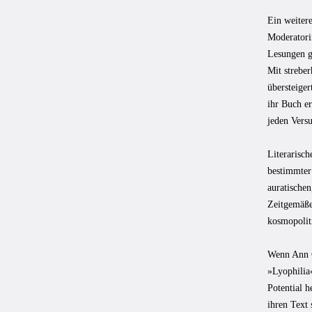
Ein weiter
Moderatorin
Lesungen ga
Mit streber
übersteiger
ihr Buch e
jeden Versu
Literarisc
bestimmter 
auratischen
Zeitgemäßer
kosmopoliti
Wenn Ann C
»Lyophilia«
Potential 
ihren Text 