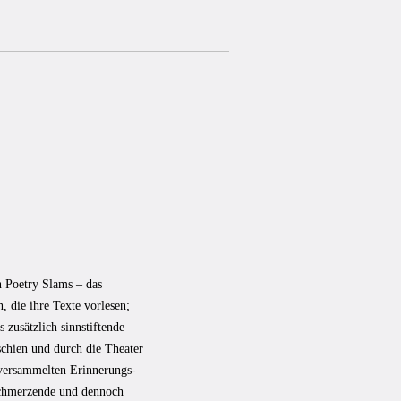
n Poetry Slams – das
n, die ihre Texte vorlesen;
 zusätzlich sinnstiftende
schien und durch die Theater
e versammelten Erinnerungs-
schmerzende und dennoch