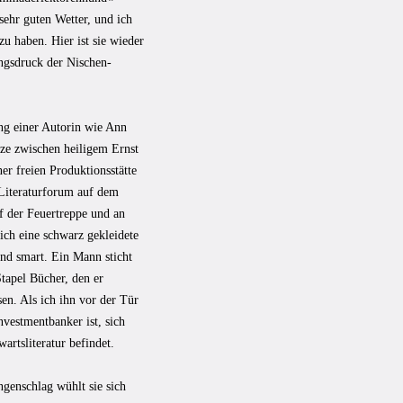
sehr guten Wetter, und ich
u haben. Hier ist sie wieder
ungsdruck der Nischen-
ung einer Autorin wie Ann
nze zwischen heiligem Ernst
r freien Produktionsstätte
 Literaturforum auf dem
uf der Feuertreppe und an
ich eine schwarz gekleidete
und smart. Ein Mann sticht
tapel Bücher, den er
sen. Als ich ihn vor der Tür
nvestmentbanker ist, sich
artsliteratur befindet.
ngenschlag wühlt sie sich