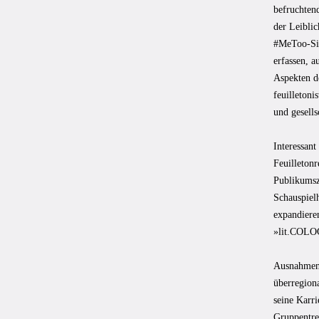
befruchten
der Leiblic
#MeToo-Situ
erfassen, 
Aspekten d
feuilletoni
und gesells
Interessant
Feuilletonr
Publikumsza
Schauspiel
expandiere
»lit.COLOG
Ausnahmen 
überregion
seine Karri
Gruppentre