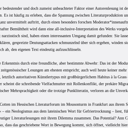
er bedeutender und doch zumeist unbeachteter Faktor einer Autorenlesung ist d
. Es ist häufig zu erleben, dass die Spannung zwischen Literaturproduktion und
nz unvermittelt auftritt, durch einen besonders forschen Moderator*innenauftri
hafter Bemühtheit wird dann eine all-inclusive-Interpretation des Werks vorgel
t narzisstisch sind, haben einen interessanten Umgang damit gefunden: Sie lass
rklären, gespreizte Deutungsattacken schmunzelnd über sich ergehen, winden s
ch ab, den eigenen Text eindeutig aufzuschlüsseln.
he Erkenntnis durch eine freundliche, aber bestimmte Abwehr: Das ist der Modu
zeitgenössischer Lesungen am ehesten entspricht; auch weil heute keiner mehr 
, letztlich autoritativen Künstlertypus mit großbürgerlichem Habitus à la Grass
 scheint die schreibende Vielfachmutter mit Rollenkonflikt, der prekäre Migra
scher Mehrsprachigkeit oder die trotzige Punkliteratin, verloren an die Unverk
otten im Hessischen Literaturforum im Mousonturm in Frankfurt aus ihrem 
 – ein Neologismus aus dem lateinischen Wort für Gefriertrocknung – liest, füh
heutiger Literaturlesungen mit ihrem Dilemma zusammen. Das Potential? Ann Cot
so, dass das geschriebene Wort in Bewegung kommt, sich öffnet, vielleicht hiera