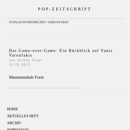
Zum
POP-ZEITSCHRIFT
Inhalt
springen
SCHLAGWORTARCHIV:
VAROUFAKIS
Das Game-over-Game: Ein Rückblick auf Yanis
Varoufakis
von Jochen Venus
11.10.2015
Massenmediale Form
HOME
AKTUELLES HEFT
ARCHIV
IMPRESSUM