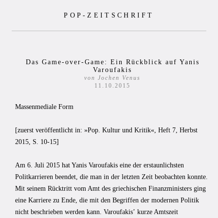
Zum
POP-ZEITSCHRIFT
Inhalt
springen
Das Game-over-Game: Ein Rückblick auf Yanis
Varoufakis
von Jochen Venus
11.10.2015
Massenmediale Form
[zuerst veröffentlicht in: »Pop. Kultur und Kritik«, Heft 7, Herbst
2015, S. 10-15]
Am 6. Juli 2015 hat Yanis Varoufakis eine der erstaunlichsten
Politkarrieren beendet, die man in der letzten Zeit beobachten konnte.
Mit seinem Rücktritt vom Amt des griechischen Finanzministers ging
eine Karriere zu Ende, die mit den Begriffen der modernen Politik
nicht beschrieben werden kann. Varoufakisʼ kurze Amtszeit