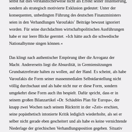
selbst hat dies verständlicherweise nicht als Effekt seiner Inszenierung,
sondern als strategisch motivierte Exklusion gedeutet: Unter der
konsequenten, unbedingten Führung des deutschen Finanzministers
seien in den Verhandlungen Varoufakisʼ Beiträge bewusst ignoriert
worden. Für seine durchdachten wirtschaftspolitischen Ausführungen
habe er nur leere Blicke geerntet. »Ich hätte auch die schwedische
Nationalhymne singen können.«
Das klingt nach authentischer Empörung über die Arroganz der
Macht. Andererseits liegt die Absurdität, in Gremiensitzungen
Grundsatzreferate halten zu wollen, auf der Hand. Es scheint, als habe
Varoufakis die Form seiner massenmedialen Selbstdarstellung nicht
völlig durchschaut und als habe nicht nur er diese Form, sondern
umgekehrt diese Form auch ihn bespielt. Dafür spricht, dass er in
seinem großen Bilanzartikel »Dr. Schäubles Plan für Europa«, der
knapp zwei Wochen nach seinem Rücktritt in der »Zeit« erschien,
seine popästhetisch intonierte Kritik lediglich wiederholte, als sei er
selber nicht gerade eben gescheitert und als habe es keine vernichtende
Niederlage der griechischen Verhandlungsposition gegeben. Situativ