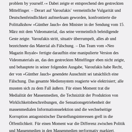
problem by yourself.‹« Dabei zeigte er entsprechend den gestreckten
Mittelfinger. – Derart auf Varoufakisʼ vermeintliche Vulgarität und
Deutschenfeindlichkeit aufmerksam geworden, konfrontierte die
Polittalkshow »Günther Jauch« den Minister in der Sendung vom 15.
März mit dem Videomaterial, das seine vermeintlich beleidigende
Geste zeigte. Varoufakis stritt, situativ überrumpelt, alles ab und
bezeichnete das Material als Fälschung. – Das Team vom »Neo
Magazin Royale« fertigte daraufhin eine manipulierte Version des
Videomaterials an, das den gestreckten Mittelfinger eben nicht zeigte,
und behauptete in seiner folgenden Ausgabe, Varoufakis habe Recht,
der von »Günther Jauch« gesendete Ausschnitt sei tatsächlich eine
Fälschung. Das gesamte Mediensystem reagierte wie elektrisiert; alle
mussten sich zu dem Fall äußern. Für einen Moment trat die
Medialität der Massenmedien, die Technizität der Produktion von
Wirklichkeitsbeschreibungen, die Sensationsgetriebenheit der
massenmedialen Informationsselektion und die wechselseitige
Korruption antagonistischer Darstellungsinteressen grell in die
Öffentlichkeit. Für einen Moment war die Differenz zwischen Politik
und Massenmedien in den Massenmedien performativ markiert.