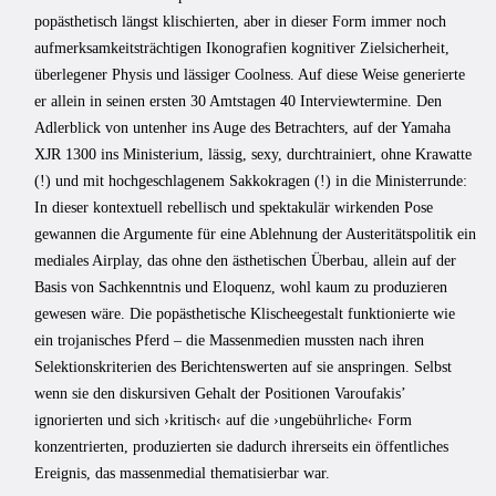
popästhetisch längst klischierten, aber in dieser Form immer noch
aufmerksamkeitsträchtigen Ikonografien kognitiver Zielsicherheit,
überlegener Physis und lässiger Coolness. Auf diese Weise generierte
er allein in seinen ersten 30 Amtstagen 40 Interviewtermine. Den
Adlerblick von untenher ins Auge des Betrachters, auf der Yamaha
XJR 1300 ins Ministerium, lässig, sexy, durchtrainiert, ohne Krawatte
(!) und mit hochgeschlagenem Sakkokragen (!) in die Ministerrunde:
In dieser kontextuell rebellisch und spektakulär wirkenden Pose
gewannen die Argumente für eine Ablehnung der Austeritätspolitik ein
mediales Airplay, das ohne den ästhetischen Überbau, allein auf der
Basis von Sachkenntnis und Eloquenz, wohl kaum zu produzieren
gewesen wäre. Die popästhetische Klischeegestalt funktionierte wie
ein trojanisches Pferd – die Massenmedien mussten nach ihren
Selektionskriterien des Berichtenswerten auf sie anspringen. Selbst
wenn sie den diskursiven Gehalt der Positionen Varoufakisʼ
ignorierten und sich ›kritisch‹ auf die ›ungebührliche‹ Form
konzentrierten, produzierten sie dadurch ihrerseits ein öffentliches
Ereignis, das massenmedial thematisierbar war.