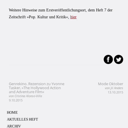
Weitere Hinweise zum Erstveröffentlichungsort, dem Heft 7 der
Zeitschrift »Pop. Kultur und Kritik«,
hier
Genrekino. Rezension zu Yvonne
Mode Oktober
Beitragsnavigation
Tasker, »The Hollywood Action
von Jil Anders
and Adventure Film«
13.10.2015
von Cristina Alonso-Villa
9.10.2015
HOME
AKTUELLES HEFT
ARCHIV