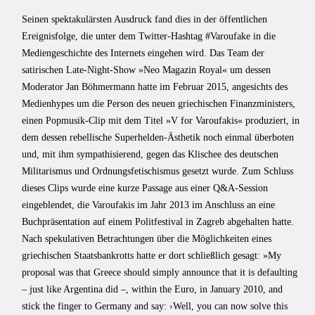
Seinen spektakulärsten Ausdruck fand dies in der öffentlichen
Ereignisfolge, die unter dem Twitter-Hashtag #Varoufake in die
Mediengeschichte des Internets eingehen wird. Das Team der
satirischen Late-Night-Show »Neo Magazin Royal« um dessen
Moderator Jan Böhmermann hatte im Februar 2015, angesichts des
Medienhypes um die Person des neuen griechischen Finanzministers,
einen Popmusik-Clip mit dem Titel »V for Varoufakis« produziert, in
dem dessen rebellische Superhelden-Ästhetik noch einmal überboten
und, mit ihm sympathisierend, gegen das Klischee des deutschen
Militarismus und Ordnungsfetischismus gesetzt wurde. Zum Schluss
dieses Clips wurde eine kurze Passage aus einer Q&A-Session
eingeblendet, die Varoufakis im Jahr 2013 im Anschluss an eine
Buchpräsentation auf einem Politfestival in Zagreb abgehalten hatte.
Nach spekulativen Betrachtungen über die Möglichkeiten eines
griechischen Staatsbankrotts hatte er dort schließlich gesagt: »My
proposal was that Greece should simply announce that it is defaulting
– just like Argentina did –, within the Euro, in January 2010, and
stick the finger to Germany and say: ›Well, you can now solve this