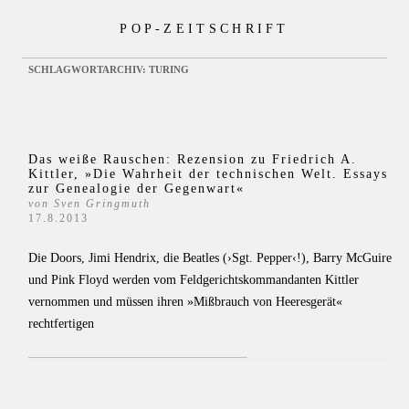
Zum
POP-ZEITSCHRIFT
Inhalt
springen
SCHLAGWORTARCHIV:
TURING
Das weiße Rauschen: Rezension zu Friedrich A.
Kittler, »Die Wahrheit der technischen Welt. Essays
zur Genealogie der Gegenwart«
von Sven Gringmuth
17.8.2013
Die Doors, Jimi Hendrix, die Beatles (›Sgt. Pepper‹!), Barry McGuire
und Pink Floyd werden vom Feldgerichtskommandanten Kittler
vernommen und müssen ihren »Mißbrauch von Heeresgerät«
rechtfertigen