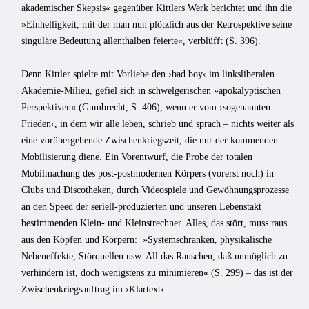
akademischer Skepsis« gegenüber Kittlers Werk berichtet und ihn die
»Einhelligkeit, mit der man nun plötzlich aus der Retrospektive seine
singuläre Bedeutung allenthalben feierte«, verblüfft (S. 396).
Denn Kittler spielte mit Vorliebe den ›bad boy‹ im linksliberalen
Akademie-Milieu, gefiel sich in schwelgerischen »apokalyptischen
Perspektiven« (Gumbrecht, S. 406), wenn er vom ›sogenannten
Frieden‹, in dem wir alle leben, schrieb und sprach – nichts weiter als
eine vorübergehende Zwischenkriegszeit, die nur der kommenden
Mobilisierung diene. Ein Vorentwurf, die Probe der totalen
Mobilmachung des post-postmodernen Körpers (vorerst noch) in
Clubs und Discotheken, durch Videospiele und Gewöhnungsprozesse
an den Speed der seriell-produzierten und unseren Lebenstakt
bestimmenden Klein- und Kleinstrechner. Alles, das stört, muss raus
aus den Köpfen und Körpern: »Systemschranken, physikalische
Nebeneffekte, Störquellen usw. All das Rauschen, daß unmöglich zu
verhindern ist, doch wenigstens zu minimieren« (S. 299) – das ist der
Zwischenkriegsauftrag im ›Klartext‹.