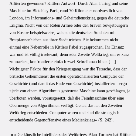
Alliierten gewonnen? Kittlers Antwort: Durch Alan Turing und seine
Maschine im Bletchley Park, rund 70 Kilometer nordwestlich von
London, im Informations- und Geheimdienstkrieg gegen die deutsche
Enigma. Nicht von der Roten Armee oder den braven Sowjetbürgern
von Rostov beispielsweise, welche die deutschen Soldaten mit
Bratpfannenhieben aus ihrer Stadt trieben. Sie bekommen nicht
einmal eine Nebenrolle in Kittlers Fabel zugesprochen. Ihr Einsatz
war und ist völlig irrelevant, denn »der Zweite Weltkrieg, um es kurz
zu machen, konfrontierte einfach zwei Schreibmaschinen […]
Wichtigster Faktor für den Kriegsausgang war die Tatsache, dass der
britische Geheimdienst die ersten operationalisierten Computer der
Geschichte (und damit das Ende von Geschichte) installierte« – ergo
»jede von einem Algorithmus gesteuerte Maschine kann geschlagen, ja
überboten werden, vorausgesetzt, daß die Feindmaschine über eine
Obermenge von Algorithmen verfügt. Genau das hat den Zweiten
Weltkrieg entschieden. Computer waren und sind die strategisch
entscheidende Gegenoffensive eines Medienkriegs« (S. 242).
In »Die künstliche Intelligenz des Weltkriegs: Alan Turing« hat Kittler