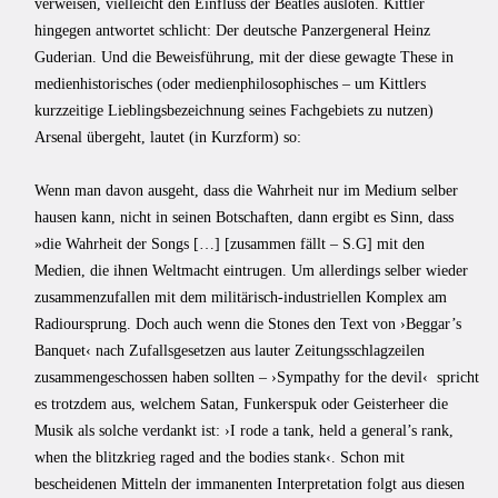
verweisen, vielleicht den Einfluss der Beatles ausloten. Kittler
hingegen antwortet schlicht: Der deutsche Panzergeneral Heinz
Guderian. Und die Beweisführung, mit der diese gewagte These in
medienhistorisches (oder medienphilosophisches – um Kittlers
kurzzeitige Lieblingsbezeichnung seines Fachgebiets zu nutzen)
Arsenal übergeht, lautet (in Kurzform) so:
Wenn man davon ausgeht, dass die Wahrheit nur im Medium selber
hausen kann, nicht in seinen Botschaften, dann ergibt es Sinn, dass
»die Wahrheit der Songs […] [zusammen fällt – S.G] mit den
Medien, die ihnen Weltmacht eintrugen. Um allerdings selber wieder
zusammenzufallen mit dem militärisch-industriellen Komplex am
Radioursprung. Doch auch wenn die Stones den Text von ›Beggar’s
Banquet‹ nach Zufallsgesetzen aus lauter Zeitungsschlagzeilen
zusammengeschossen haben sollten – ›Sympathy for the devil‹ spricht
es trotzdem aus, welchem Satan, Funkerspuk oder Geisterheer die
Musik als solche verdankt ist: ›I rode a tank, held a general’s rank,
when the blitzkrieg raged and the bodies stank‹. Schon mit
bescheidenen Mitteln der immanenten Interpretation folgt aus diesen