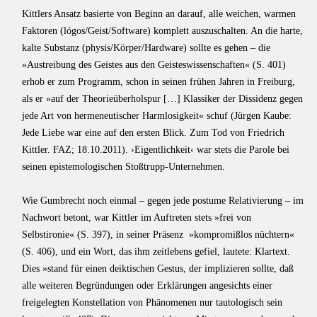
Kittlers Ansatz basierte von Beginn an darauf, alle weichen, warmen
Faktoren (lógos/Geist/Software) komplett auszuschalten. An die harte,
kalte Substanz (physis/Körper/Hardware) sollte es gehen – die
»Austreibung des Geistes aus den Geisteswissenschaften« (S. 401)
erhob er zum Programm, schon in seinen frühen Jahren in Freiburg,
als er »auf der Theorieüberholspur […] Klassiker der Dissidenz gegen
jede Art von hermeneutischer Harmlosigkeit« schuf (Jürgen Kaube:
Jede Liebe war eine auf den ersten Blick. Zum Tod von Friedrich
Kittler. FAZ; 18.10.2011). ›Eigentlichkeit‹ war stets die Parole bei
seinen epistemologischen Stoßtrupp-Unternehmen.
Wie Gumbrecht noch einmal – gegen jede postume Relativierung – im
Nachwort betont, war Kittler im Auftreten stets »frei von
Selbstironie« (S. 397), in seiner Präsenz »kompromißlos nüchtern«
(S. 406), und ein Wort, das ihm zeitlebens gefiel, lautete: Klartext.
Dies »stand für einen deiktischen Gestus, der implizieren sollte, daß
alle weiteren Begründungen oder Erklärungen angesichts einer
freigelegten Konstellation von Phänomenen nur tautologisch sein