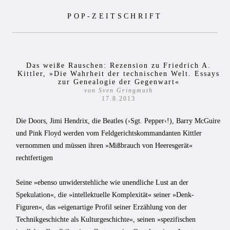
Zum
POP-ZEITSCHRIFT
Inhalt
springen
Das weiße Rauschen: Rezension zu Friedrich A.
Kittler, »Die Wahrheit der technischen Welt. Essays
zur Genealogie der Gegenwart«
von Sven Gringmuth
17.8.2013
Die Doors, Jimi Hendrix, die Beatles (›Sgt. Pepper‹!), Barry McGuire
und Pink Floyd werden vom Feldgerichtskommandanten Kittler
vernommen und müssen ihren »Mißbrauch von Heeresgerät«
rechtfertigen
Seine »ebenso unwiderstehliche wie unendliche Lust an der
Spekulation«, die »intellektuelle Komplexität« seiner »Denk-
Figuren«, das »eigenartige Profil seiner Erzählung von der
Technikgeschichte als Kulturgeschichte«, seinen »spezifischen