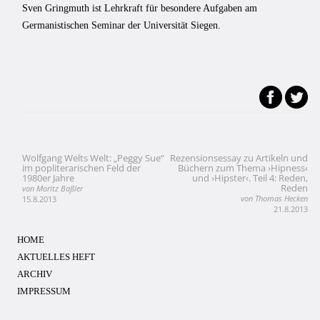
Sven Gringmuth ist Lehrkraft für besondere Aufgaben am
Germanistischen Seminar der Universität Siegen.
Wolfgang Welts Welt: „Peggy Sue“
Rezensionsessay zu Artikeln und
Beitragsnavigation
im popliterarischen Feld der
Büchern zum Thema ›Hipness‹
1980er Jahre
und ›Hipster‹. Teil 4: Reden,
Reden
von Moritz Baßler
von Thomas Hecken
15.8.2013
21.8.2013
HOME
AKTUELLES HEFT
ARCHIV
IMPRESSUM