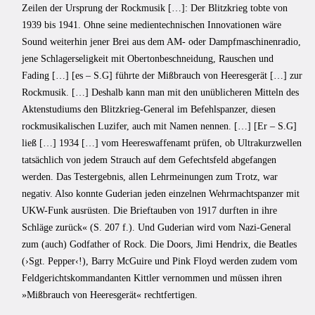
Zeilen der Ursprung der Rockmusik […]: Der Blitzkrieg tobte von
1939 bis 1941. Ohne seine medientechnischen Innovationen wäre
Sound weiterhin jener Brei aus dem AM- oder Dampfmaschinenradio,
jene Schlagerseligkeit mit Obertonbeschneidung, Rauschen und
Fading […] [es – S.G] führte der Mißbrauch von Heeresgerät […] zur
Rockmusik. […] Deshalb kann man mit den unüblicheren Mitteln des
Aktenstudiums den Blitzkrieg-General im Befehlspanzer, diesen
rockmusikalischen Luzifer, auch mit Namen nennen. […] [Er – S.G]
ließ […] 1934 […] vom Heereswaffenamt prüfen, ob Ultrakurzwellen
tatsächlich von jedem Strauch auf dem Gefechtsfeld abgefangen
werden. Das Testergebnis, allen Lehrmeinungen zum Trotz, war
negativ. Also konnte Guderian jeden einzelnen Wehrmachtspanzer mit
UKW-Funk ausrüsten. Die Brieftauben von 1917 durften in ihre
Schläge zurück« (S. 207 f.). Und Guderian wird vom Nazi-General
zum (auch) Godfather of Rock. Die Doors, Jimi Hendrix, die Beatles
(›Sgt. Pepper‹!), Barry McGuire und Pink Floyd werden zudem vom
Feldgerichtskommandanten Kittler vernommen und müssen ihren
»Mißbrauch von Heeresgerät« rechtfertigen.