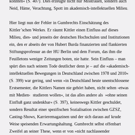
konnten« (S. 407). Dies erzeugte nicht nur Misstrauen, sondern auch
Neid, Häme, Verachtung, Spott im akademisch-intellektuellen Milieu.
Hier liegt nun der Fehler in Gumbrechts Einschätzung des
Kittler’schen Werkes. Er räumt Kittler einen Einfluss auf dieses
Milieu, dies- und jenseits der deutschen Hochschulen und Institutionen
ein, den er abseits der von Hubert Burda finanzierten und flankierten
Stiftungsprofessur an der HU Berlin und dem Forum, das ihm die
Feuilletons weniger Zeitungen boten, nie hatte. Sein Einfluss – man
spürt dies nach seinem Tode deutlicher denn je – auf die »akademisch-
intellektuellen Bewegungen in Deutschland zwischen 1978 und 2010«
(S. 399) war gering, und wenn »in Deutschland heute unentschlossene
Erstsemester, die Kittlers Namen nie gehört haben, nicht selten ›etwas
mit Medien‹ studieren wollen«, ist das alles andere als »ohne seinen
Einfluß ganz undenkbar« (S. 397), keineswegs Kittler geschuldet,
sondern Resultat einer spezifischen Sozialisation zwischen GZSZ,
Casting-Shows, Karrieremagazinen und der sich daraus auf krude
Weise speisenden Erwartungshaltung. Gumbrecht selbst offenbart
Zweifel an seiner These, wenn er von »nicht nachlassender