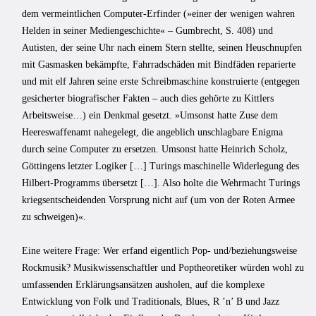
dem vermeintlichen Computer-Erfinder (»einer der wenigen wahren
Helden in seiner Mediengeschichte« – Gumbrecht, S. 408) und
Autisten, der seine Uhr nach einem Stern stellte, seinen Heuschnupfen
mit Gasmasken bekämpfte, Fahrradschäden mit Bindfäden reparierte
und mit elf Jahren seine erste Schreibmaschine konstruierte (entgegen
gesicherter biografischer Fakten – auch dies gehörte zu Kittlers
Arbeitsweise…) ein Denkmal gesetzt. »Umsonst hatte Zuse dem
Heereswaffenamt nahegelegt, die angeblich unschlagbare Enigma
durch seine Computer zu ersetzen. Umsonst hatte Heinrich Scholz,
Göttingens letzter Logiker […] Turings maschinelle Widerlegung des
Hilbert-Programms übersetzt […]. Also holte die Wehrmacht Turings
kriegsentscheidenden Vorsprung nicht auf (um von der Roten Armee
zu schweigen)«.
Eine weitere Frage: Wer erfand eigentlich Pop- und/beziehungsweise
Rockmusik? Musikwissenschaftler und Poptheoretiker würden wohl zu
umfassenden Erklärungsansätzen ausholen, auf die komplexe
Entwicklung von Folk und Traditionals, Blues, R ’n’ B und Jazz