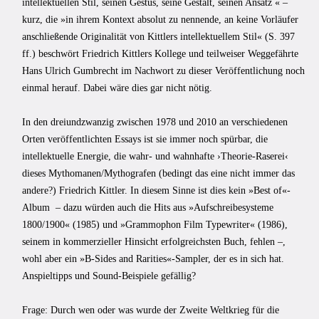
intellektuellen Stil, seinen Gestus, seine Gestalt, seinen Ansatz « –
kurz, die »in ihrem Kontext absolut zu nennende, an keine Vorläufer
anschließende Originalität von Kittlers intellektuellem Stil« (S. 397
ff.) beschwört Friedrich Kittlers Kollege und teilweiser Weggefährte
Hans Ulrich Gumbrecht im Nachwort zu dieser Veröffentlichung noch
einmal herauf. Dabei wäre dies gar nicht nötig.
In den dreiundzwanzig zwischen 1978 und 2010 an verschiedenen
Orten veröffentlichten Essays ist sie immer noch spürbar, die
intellektuelle Energie, die wahr- und wahnhafte ›Theorie-Raserei‹
dieses Mythomanen/Mythografen (bedingt das eine nicht immer das
andere?) Friedrich Kittler. In diesem Sinne ist dies kein »Best of«-
Album – dazu würden auch die Hits aus »Aufschreibesysteme
1800/1900« (1985) und »Grammophon Film Typewriter« (1986),
seinem in kommerzieller Hinsicht erfolgreichsten Buch, fehlen –,
wohl aber ein »B-Sides and Rarities«-Sampler, der es in sich hat.
Anspieltipps und Sound-Beispiele gefällig?
Frage: Durch wen oder was wurde der Zweite Weltkrieg für die