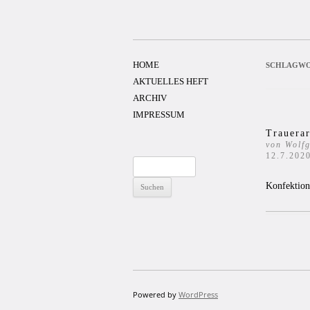
Zum
Inhalt
springen
HOME
SCHLAGWO
AKTUELLES HEFT
ARCHIV
IMPRESSUM
Trauerar
von Wolfg
12.7.202
Suchen
nach:
Konfektion
Powered by
WordPress