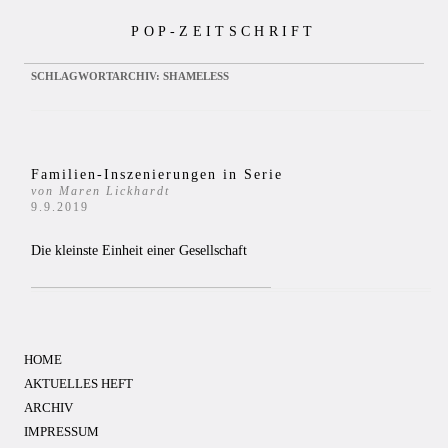
Zum
POP-ZEITSCHRIFT
Inhalt
springen
SCHLAGWORTARCHIV:
SHAMELESS
Familien-Inszenierungen in Serie
von Maren Lickhardt
9.9.2019
Die kleinste Einheit einer Gesellschaft
HOME
AKTUELLES HEFT
ARCHIV
IMPRESSUM