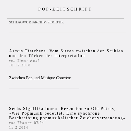
Zum
POP-ZEITSCHRIFT
Inhalt
springen
SCHLAGWORTARCHIV:
SEMIOTIK
Asmus Tietchens. Vom Sitzen zwischen den Stühlen
und den Tücken der Interpretation
von Timor Kaul
10.12.2018
Zwischen Pop und Musique Concrète
Sechs Signifikationen: Rezension zu Ole Petras,
»Wie Popmusik bedeutet. Eine synchrone
Beschreibung popmusikalischer Zeichenverwendung«
von Thomas Wilke
15.2.2014