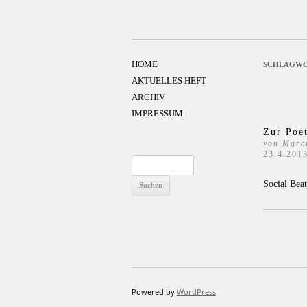
Zum
Inhalt
springen
HOME
SCHLAGWO
AKTUELLES HEFT
ARCHIV
IMPRESSUM
Zur Poet
von Marcu
23.4.201
Suchen
nach:
Social Bea
Powered by
WordPress