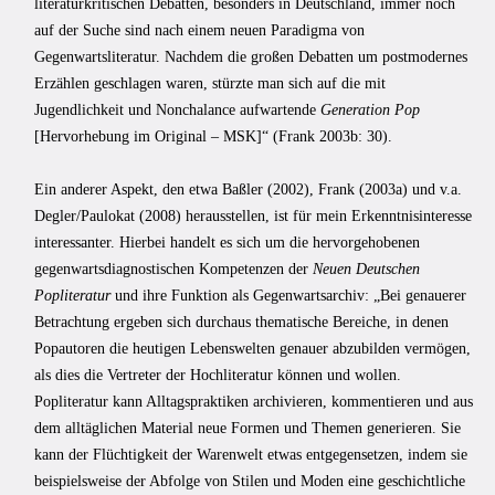
literaturkritischen Debatten, besonders in Deutschland, immer noch
auf der Suche sind nach einem neuen Paradigma von
Gegenwartsliteratur. Nachdem die großen Debatten um postmodernes
Erzählen geschlagen waren, stürzte man sich auf die mit
Jugendlichkeit und Nonchalance aufwartende
Generation Pop
[Hervorhebung im Original – MSK]“ (Frank 2003b: 30).
Ein anderer Aspekt, den etwa Baßler (2002), Frank (2003a) und v.a.
Degler/Paulokat (2008) herausstellen, ist für mein Erkenntnisinteresse
interessanter. Hierbei handelt es sich um die hervorgehobenen
gegenwartsdiagnostischen Kompetenzen der
Neuen Deutschen
Popliteratur
und ihre Funktion als Gegenwartsarchiv: „Bei genauerer
Betrachtung ergeben sich durchaus thematische Bereiche, in denen
Popautoren die heutigen Lebenswelten genauer abzubilden vermögen,
als dies die Vertreter der Hochliteratur können und wollen.
Popliteratur kann Alltagspraktiken archivieren, kommentieren und aus
dem alltäglichen Material neue Formen und Themen generieren. Sie
kann der Flüchtigkeit der Warenwelt etwas entgegensetzen, indem sie
beispielsweise der Abfolge von Stilen und Moden eine geschichtliche