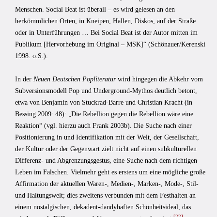
Menschen. Social Beat ist überall – es wird gelesen an den
herkömmlichen Orten, in Kneipen, Hallen, Diskos, auf der Straße
oder in Unterführungen … Bei Social Beat ist der Autor mitten im
Publikum [Hervorhebung im Original – MSK]“ (Schönauer/Kerenski
1998: o.S.).
In der
Neuen Deutschen Popliteratur
wird hingegen die Abkehr vom
Subversionsmodell Pop und Underground-Mythos deutlich betont,
etwa von Benjamin von Stuckrad-Barre und Christian Kracht (in
Bessing 2009: 48): „Die Rebellion gegen die Rebellion wäre eine
Reaktion“ (vgl. hierzu auch Frank 2003b). Die Suche nach einer
Positionierung in und Identifikation mit der Welt, der Gesellschaft,
der Kultur oder der Gegenwart zielt nicht auf einen subkulturellen
Differenz- und Abgrenzungsgestus, eine Suche nach dem richtigen
Leben im Falschen. Vielmehr geht es erstens um eine mögliche große
Affirmation der aktuellen Waren-, Medien-, Marken-, Mode-, Stil-
und Haltungswelt; dies zweitens verbunden mit dem Festhalten an
einem nostalgischen, dekadent-dandyhaften Schönheitsideal, das
[22]