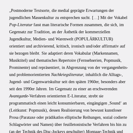
„Postmoderne Textsorte, die medial geprägte Erwartungen der
jugendlichen Massenkultur zu entsprechen sucht. […] Mit der Vokabel
Pop-Literatur
fasst man literarische Formen zusammen, die sich, im
Gegensatz zur Tradition, an der Ästhetik der kommerziellen
Jugendkultur, Medien- und Warenwelt (POPULÄRKULTUR)
orientiert und archivierend, kritisch, ironisch und/oder affirmativ auf
sie bezogen bleibt. Sie adaptiert deren Vokabular (Markennamen,
Musiktitel) und thematisches Repertoire (Fernsehserien, Popmusik,
Prominente) und repräsentiert, in Abgrenzung von der vergangenheits-
und problemorientierten
Nachkriegsliteratur
, inhaltlich die Alltags-,
Jugend- und Gegenwartskultur seit den späten 1960er, besonders aber
seit den 1990er Jahren. Im Gegensatz zu einer an erschwerenden
Avantgarde
-Verfahren orientierten E-Literatur, strebt sie
programmatisch einen leicht konsumierbaren, eingängigen ,Sound‘ an
(Leitkunst: Popmusik), dessen Realisierung von bewusst kunstloser
Prosa (Parataxe oder prädikatlos elliptische Reihungen, sozial codierte
Schlagwörter und Namen) über feuilletonistische Verfahren bis hin zu
(an der Technik des Disc-Jockeys geschulter)
Montage
-Technik und