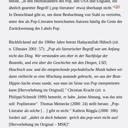
betont, „in den Heimatländern des Pop, den USA und England, ein
[26]
ähnlich gearteter Begriff (,pop literature’ etwa) überhaupt nicht.“
In Deutschland gibt es, um diese Beobachtung von Stahl zu vertiefen,
unter den als Pop-Literaten bezeichneten Autoren häufig die Geste der
Zurückweisung des Labels Pop:
Rückblickend auf die 1960er Jahre betont Hadayatullah Hübsch (zit.
n. Ullmaier 2001: 57): „
Pop als literarischer Begriff war am Anfang
nicht das Ding. Wir verstanden uns eher in der Nachfolge der
Beatniks, und erst über die Geschichte mit den Drogen, LSD,
Haschisch usw. und die entsprechende psychedelische Musik haben wir
dann vielleicht so eine Mischung zustande gebracht, wo aus der Beat-
Hippie-Sache etwas wurde, was man im Sinne von Pop interpretieren
kann
[Hervorhebung im Original].“ Christian Kracht (zit. n.
Philippi/Schmidt 1999) bemerkt, er habe „keine Ahnung, was das sein
soll: Popliteratur“. Thomas Meinecke (2000: 24) stellt heraus: „Pop-
Literatur als solche […] gibt es nicht.“ Kathrin Röggla (2000: 106)
fordert auf: „
dabei ist doch bekannt: sprich das pop-wort nicht aus!
[Hervorhebung im Original – MSK]“.