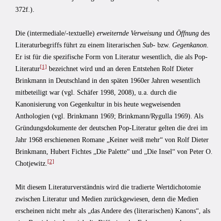
372f.).
Die (intermediale/-textuelle)
erweiternde Verweisung
und
Öffnung
des
Literaturbegriffs führt zu einem literarischen
Sub-
bzw.
Gegenkanon
.
Er ist für die spezifische Form von Literatur wesentlich, die als Pop-
[1]
Literatur
bezeichnet wird und an deren Entstehen Rolf Dieter
Brinkmann in Deutschland in den späten 1960er Jahren wesentlich
mitbeteiligt war (vgl. Schäfer 1998, 2008), u.a. durch die
Kanonisierung von Gegenkultur in bis heute wegweisenden
Anthologien (vgl. Brinkmann 1969; Brinkmann/Rygulla 1969). Als
Gründungsdokumente der deutschen Pop-Literatur gelten die drei im
Jahr 1968 erschienenen Romane „Keiner weiß mehr“ von Rolf Dieter
Brinkmann, Hubert Fichtes „Die Palette“ und „Die Insel“ von Peter O.
[2]
Chotjewitz.
Mit diesem Literaturverständnis wird die tradierte Wertdichotomie
zwischen Literatur und Medien zurückgewiesen, denn die Medien
erscheinen nicht mehr als „das Andere des (literarischen) Kanons“, als