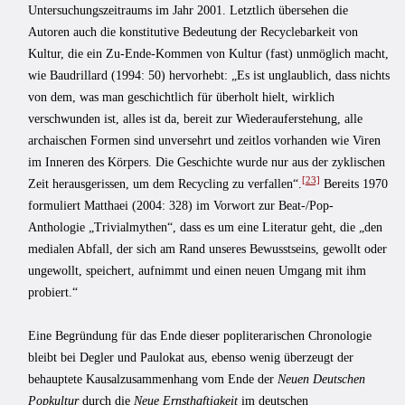
Untersuchungszeitraums im Jahr 2001. Letztlich übersehen die
Autoren auch die konstitutive Bedeutung der Recyclebarkeit von
Kultur, die ein Zu-Ende-Kommen von Kultur (fast) unmöglich macht,
wie Baudrillard (1994: 50) hervorhebt: „Es ist unglaublich, dass nichts
von dem, was man geschichtlich für überholt hielt, wirklich
verschwunden ist, alles ist da, bereit zur Wiederauferstehung, alle
archaischen Formen sind unversehrt und zeitlos vorhanden wie Viren
im Inneren des Körpers. Die Geschichte wurde nur aus der zyklischen
[23]
Zeit herausgerissen, um dem Recycling zu verfallen“.
Bereits 1970
formuliert Matthaei (2004: 328) im Vorwort zur Beat-/Pop-
Anthologie „Trivialmythen“, dass es um eine Literatur geht, die „den
medialen Abfall, der sich am Rand unseres Bewusstseins, gewollt oder
ungewollt, speichert, aufnimmt und einen neuen Umgang mit ihm
probiert.“
Eine Begründung für das Ende dieser popliterarischen Chronologie
bleibt bei Degler und Paulokat aus, ebenso wenig überzeugt der
behauptete Kausalzusammenhang vom Ende der
Neuen Deutschen
Popkultur
durch die
Neue Ernsthaftigkeit
im deutschen