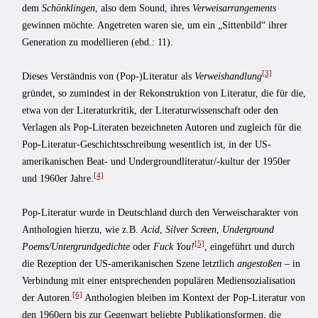
dem
Schönklingen
, also dem Sound, ihres
Verweisarrangements
gewinnen möchte. Angetreten waren sie, um ein „Sittenbild“ ihrer
Generation zu modellieren (ebd.: 11).
[3]
Dieses Verständnis von (Pop-)Literatur als
Verweishandlung
gründet, so zumindest in der Rekonstruktion von Literatur, die für die,
etwa von der Literaturkritik, der Literaturwissenschaft oder den
Verlagen als Pop-Literaten bezeichneten Autoren und zugleich für die
Pop-Literatur-Geschichtsschreibung wesentlich ist, in der US-
amerikanischen Beat- und Undergroundliteratur/-kultur der 1950er
[4]
und 1960er Jahre.
Pop-Literatur wurde in Deutschland durch den Verweischarakter von
Anthologien hierzu, wie z.B.
Acid
,
Silver Screen
,
Underground
[5]
Poems/Untergrundgedichte
oder
Fuck You!
, eingeführt und durch
die Rezeption der US-amerikanischen Szene letztlich
angestoßen
– in
Verbindung mit einer entsprechenden populären Mediensozialisation
[6]
der Autoren.
Anthologien bleiben im Kontext der Pop-Literatur von
den 1960ern bis zur Gegenwart beliebte Publikationsformen, die