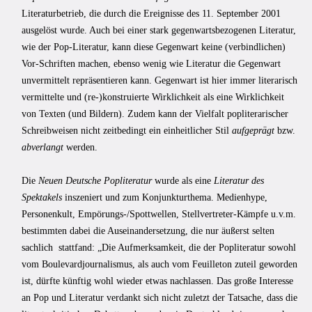
Literaturbetrieb, die durch die Ereignisse des 11. September 2001
ausgelöst wurde. Auch bei einer stark gegenwartsbezogenen Literatur,
wie der Pop-Literatur, kann diese Gegenwart keine (verbindlichen)
Vor-Schriften machen, ebenso wenig wie Literatur die Gegenwart
unvermittelt repräsentieren kann. Gegenwart ist hier immer literarisch
vermittelte und (re-)konstruierte Wirklichkeit als eine Wirklichkeit
von Texten (und Bildern). Zudem kann der Vielfalt popliterarischer
Schreibweisen nicht zeitbedingt ein einheitlicher Stil
aufgeprägt
bzw.
abverlangt
werden.
Die
Neuen Deutsche Popliteratur
wurde als eine
Literatur des
Spektakels
inszeniert und zum Konjunkturthema. Medienhype,
Personenkult, Empörungs-/Spottwellen, Stellvertreter-Kämpfe u.v.m.
bestimmten dabei die Auseinandersetzung, die nur äußerst selten
sachlich stattfand: „Die Aufmerksamkeit, die der Popliteratur sowohl
vom Boulevardjournalismus, als auch vom Feuilleton zuteil geworden
ist, dürfte künftig wohl wieder etwas nachlassen. Das große Interesse
an Pop und Literatur verdankt sich nicht zuletzt der Tatsache, dass die