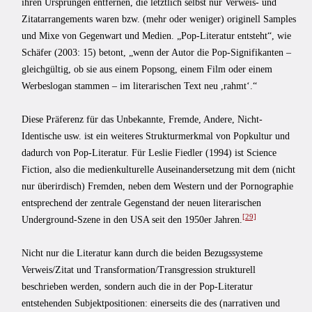
ihren Ursprüngen entfernen, die letztlich selbst nur Verweis- und
Zitatarrangements waren bzw. (mehr oder weniger) originell Samples
und Mixe von Gegenwart und Medien. „Pop-Literatur entsteht“, wie
Schäfer (2003: 15) betont, „wenn der Autor die Pop-Signifikanten –
gleichgültig, ob sie aus einem Popsong, einem Film oder einem
Werbeslogan stammen – im literarischen Text neu ,rahmt‘.“
Diese Präferenz für das Unbekannte, Fremde, Andere, Nicht-
Identische usw. ist ein weiteres Strukturmerkmal von Popkultur und
dadurch von Pop-Literatur. Für Leslie Fiedler (1994) ist Science
Fiction, also die medienkulturelle Auseinandersetzung mit dem (nicht
nur überirdisch) Fremden, neben dem Western und der Pornographie
entsprechend der zentrale Gegenstand der neuen literarischen
[29]
Underground-Szene in den USA seit den 1950er Jahren.
Nicht nur die Literatur kann durch die beiden Bezugssysteme
Verweis/Zitat und Transformation/Transgression strukturell
beschrieben werden, sondern auch die in der Pop-Literatur
entstehenden Subjektpositionen: einerseits die des (narrativen und