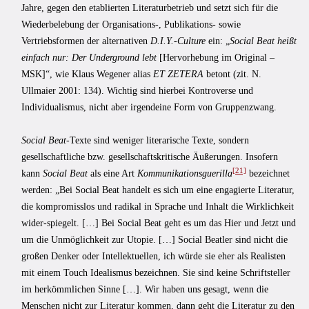
Jahre, gegen den etablierten Literaturbetrieb und setzt sich für die
Wiederbelebung der Organisations-, Publikations- sowie
Vertriebsformen der alternativen
D.I.Y.-Culture
ein: „
Social Beat heißt
einfach nur: Der Underground lebt
[Hervorhebung im Original –
MSK]“, wie Klaus Wegener alias
ET ZETERA
betont (zit. N.
Ullmaier 2001: 134). Wichtig sind hierbei Kontroverse und
Individualismus, nicht aber irgendeine Form von Gruppenzwang.
Social Beat
-Texte sind weniger literarische Texte, sondern
gesellschaftliche bzw. gesellschaftskritische Äußerungen. Insofern
[21]
kann
Social Beat
als eine Art
Kommunikationsguerilla
bezeichnet
werden: „Bei Social Beat handelt es sich um eine engagierte Literatur,
die kompromisslos und radikal in Sprache und Inhalt die Wirklichkeit
wider-spiegelt. […] Bei Social Beat geht es um das Hier und Jetzt und
um die Unmöglichkeit zur Utopie. […] Social Beatler sind nicht die
großen Denker oder Intellektuellen, ich würde sie eher als Realisten
mit einem Touch Idealismus bezeichnen. Sie sind keine Schriftsteller
im herkömmlichen Sinne […]. Wir haben uns gesagt, wenn die
Menschen nicht zur Literatur kommen, dann geht die Literatur zu den