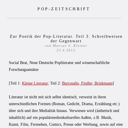
Zum
POP-ZEITSCHRIFT
Inhalt
springen
Zur Poetik der Pop-Literatur. Teil 3: Schreibweisen
der Gegenwart
von Marcus S. Kleiner
23.4.2013
Social Beat, Neue Deutsche Popliteratur und wissenschaftliche
Forschungsansätze
[Teil 1:
Kleine Literatur
; Teil 2:
Burroughs, Fiedler, Brinkmann
]
Literatur ist nicht mit sich selbst identisch, verweist in ihren
unterschiedlichen Formen (Roman, Gedicht, Drama, Erzählung etc.)
über sich und ihre Medialität hinaus. Verwiesen wird (ästhetisch und
inhaltlich) auf ein populärmedienkulturelles Außen, z.B. Musik,
Kunst, Film, Fernsehen, Comics, Presse oder Werbung, sowie auf eine