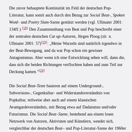
Die zuvor behauptete Kontinuität im Feld der deutschen Pop-
Literatur, kann somit auch durch den Bezug zur
Social Beat
-,
Spoken
Word
– und
Poetry Slam
-Szene gestützt werden (vgl. Ullmaier 2001:
[18]
134ff.).
Den Zusammenhang von Beat und Pop beschreibt einer
der zentralen deutschen
Cut up
-Autoren, Jürgen Ploog (zit. n.
[19]
Ullmaier 2001: 57)
: „Meine Wurzeln sind natürlich irgendwo in
der Beat-Bewegung, und da war Pop schon ein gewisser
Antagonismus. Aber wenn ich eine Entwicklung sehen will, dann die,
dass sich die beiden Richtungen verflochten haben und zum Teil zur
[20]
Deckung kamen.“
Die
Social Beat-Texte
basieren auf einem Underground-,
Subversions-, Gegenkultur- und Widerstandsverständnis von
Popkultur, teilweise aber auch auf einem klassischen
Avantgardeverständnis, mit Bezug etwa auf Dadaismus und/oder
Futurismus. Die
Social Beat
–
Szene
, bestehend aus einem losen
Netzwerk von Autoren, Aktivisten und Künstlern, wendet sich,
vergleichbar der deutschen
Beat
– und Pop-Literatur-Szene der 1960er