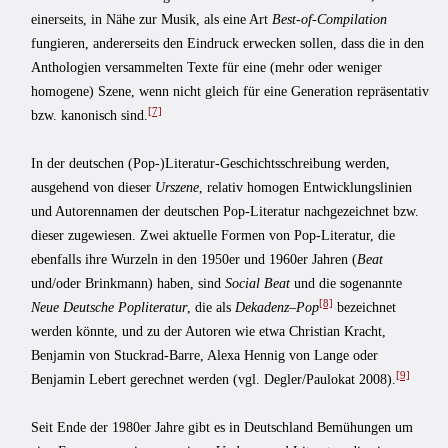
einerseits, in Nähe zur Musik, als eine Art
Best-of-Compilation
fungieren, andererseits den Eindruck erwecken sollen, dass die in den
Anthologien versammelten Texte für eine (mehr oder weniger
homogene) Szene, wenn nicht gleich für eine Generation repräsentativ
[7]
bzw. kanonisch sind.
In der deutschen (Pop-)Literatur-Geschichtsschreibung werden,
ausgehend von dieser
Urszene
, relativ homogen Entwicklungslinien
und Autorennamen der deutschen Pop-Literatur nachgezeichnet bzw.
dieser zugewiesen. Zwei aktuelle Formen von Pop-Literatur, die
ebenfalls ihre Wurzeln in den 1950er und 1960er Jahren (
Beat
und/oder Brinkmann) haben, sind
Social Beat
und die sogenannte
[8]
Neue Deutsche Popliteratur
, die als
Dekadenz
–
Pop
bezeichnet
werden könnte, und zu der Autoren wie etwa Christian Kracht,
Benjamin von Stuckrad-Barre, Alexa Hennig von Lange oder
[9]
Benjamin Lebert gerechnet werden (vgl. Degler/Paulokat 2008).
Seit Ende der 1980er Jahre gibt es in Deutschland Bemühungen um