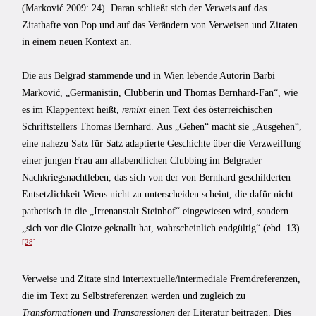
(Marković 2009: 24). Daran schließt sich der Verweis auf das
Zitathafte von Pop und auf das Verändern von Verweisen und Zitaten
in einem neuen Kontext an.
Die aus Belgrad stammende und in Wien lebende Autorin Barbi
Marković, „Germanistin, Clubberin und Thomas Bernhard-Fan“, wie
es im Klappentext heißt,
remixt
einen Text des österreichischen
Schriftstellers Thomas Bernhard. Aus „Gehen“ macht sie „Ausgehen“,
eine nahezu Satz für Satz adaptierte Geschichte über die Verzweiflung
einer jungen Frau am allabendlichen Clubbing im Belgrader
Nachkriegsnachtleben, das sich von der von Bernhard geschilderten
Entsetzlichkeit Wiens nicht zu unterscheiden scheint, die dafür nicht
pathetisch in die „Irrenanstalt Steinhof“ eingewiesen wird, sondern
„sich vor die Glotze geknallt hat, wahrscheinlich endgültig“ (ebd. 13).
[28]
Verweise und Zitate sind intertextuelle/intermediale Fremdreferenzen,
die im Text zu Selbstreferenzen werden und zugleich zu
Transformationen
und
Transgressionen
der Literatur beitragen. Dies