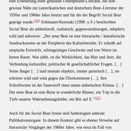
eine Erneuerung einer genuinen
Underground
-Literatur, die eine
gewisse Nähe zur (amerikanischen und deutschen)
Beat
–
Literatur
der
1950er und 1960er Jahre besitzt und für die der Begriff
Social Beat
[10]
geprägt wurde.
Schönauer/Kerenski (1998: o.S.) beschreiben
Social Beat
als subkulturell, realistisch, gegenwartsbezogen, subjektiv,
wild und subversiv: „Der neue Beat ist eine literarische / künstlerische
Ausdrucksweise an der Peripherie des Kulturbetriebs. Er scheißt auf
utopische Entwürfe, schöngeistiges Geschwätz und tote Worte im
leeren Raum. Was zählt, ist die Wirklichkeit, das Hier und Jetzt, die
Verbindung kultureller, politischer & gesellschaftlicher Fragen. […]
Seine Jünger […] sind niemals objektiv, immer parteiisch […], sie
schreien wild und wüst gegen das Überkommene […], ihre
Schreibweise ist der Sauerstoff eines neuen ästhetischen Klimas. […]
Der neue Beat ist eine Reise in wunderliche Räume, ein Trip in die
[11]
Tiefe unserer Wahrnehmungsfelder, ein Ritt auf E.“
Auch für die
Social Beat
-Szene sind Anthologien zentrale
Publikationsorgane. In diesem Kontext gibt es ebenso
Verweise
auf
literarische Vorgänger der 1960er Jahre, wie etwa im Fall von