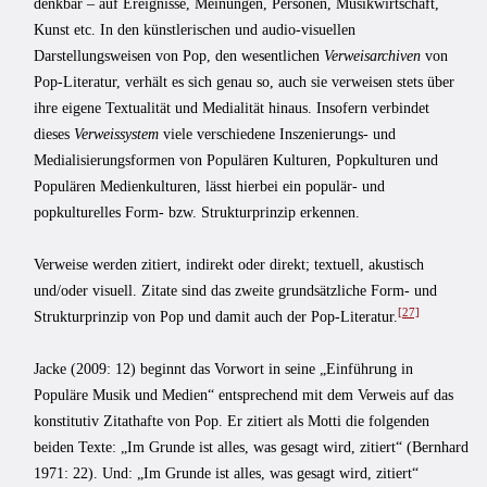
denkbar – auf Ereignisse, Meinungen, Personen, Musikwirtschaft,
Kunst etc. In den künstlerischen und audio-visuellen
Darstellungsweisen von Pop, den wesentlichen
Verweisarchiven
von
Pop-Literatur, verhält es sich genau so, auch sie verweisen stets über
ihre eigene Textualität und Medialität hinaus. Insofern verbindet
dieses
Verweissystem
viele verschiedene Inszenierungs- und
Medialisierungsformen von Populären Kulturen, Popkulturen und
Populären Medienkulturen, lässt hierbei ein populär- und
popkulturelles Form- bzw. Strukturprinzip erkennen.
Verweise werden zitiert, indirekt oder direkt; textuell, akustisch
und/oder visuell. Zitate sind das zweite grundsätzliche Form- und
[27]
Strukturprinzip von Pop und damit auch der Pop-Literatur.
Jacke (2009: 12) beginnt das Vorwort in seine „Einführung in
Populäre Musik und Medien“ entsprechend mit dem Verweis auf das
konstitutiv Zitathafte von Pop. Er zitiert als Motti die folgenden
beiden Texte: „Im Grunde ist alles, was gesagt wird, zitiert“ (Bernhard
1971: 22). Und: „Im Grunde ist alles, was gesagt wird, zitiert“