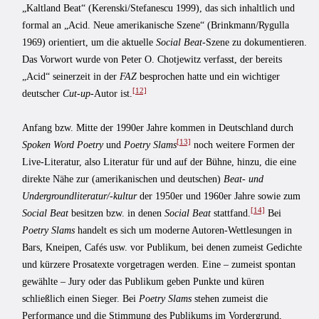
„Kaltland Beat“ (Kerenski/Stefanescu 1999), das sich inhaltlich und
formal an „Acid. Neue amerikanische Szene“ (Brinkmann/Rygulla
1969) orientiert, um die aktuelle
Social Beat
-Szene zu dokumentieren.
Das Vorwort wurde von Peter O. Chotjewitz verfasst, der bereits
„Acid“ seinerzeit in der
FAZ
besprochen hatte und ein wichtiger
[12]
deutscher
Cut-up
-Autor ist.
Anfang bzw. Mitte der 1990er Jahre kommen in Deutschland durch
[13]
Spoken Word
Poetry
und
Poetry Slams
noch weitere Formen der
Live-Literatur, also Literatur für und auf der Bühne, hinzu, die eine
direkte Nähe zur (amerikanischen und deutschen)
Beat- und
Undergroundliteratur/-kultur
der 1950er und 1960er Jahre sowie zum
[14]
Social Beat
besitzen bzw. in denen
Social Beat
stattfand.
Bei
Poetry Slams
handelt es sich um moderne Autoren-Wettlesungen in
Bars, Kneipen, Cafés usw. vor Publikum, bei denen zumeist Gedichte
und kürzere Prosatexte vorgetragen werden. Eine – zumeist spontan
gewählte – Jury oder das Publikum geben Punkte und küren
schließlich einen Sieger. Bei
Poetry Slams
stehen zumeist die
Performance und die Stimmung des Publikums im Vordergrund,