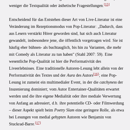
[15]
weniger die Textqualität oder ästhetische Fragestellungen.
Entscheidend für das Entstehen dieser Art von Live-Literatur ist eine
Veränderung im Rezeptionsmodus von Pop-Literatur: „Dadurch, dass
aus Lesern verstärkt Hörer geworden sind, hat sich auch Literatur
gewandelt, insbesondere jene, die öffentlich vorgetragen wird. Sie ist
häufig eher bühnen- als buchtauglich, bis hin zu Varianten, die mehr
mit Comedy als Literatur zu tun haben“ (Stahl 2007: 59). Eine
wesentliche Pop-Qualität ist hier die Performativität des
Liveerlebnisses. Eine traditionelle Autoren-Lesung lebt allein von der
[16]
Performativität des Textes und der
Aura
des Autors
; eine Pop-
Lesung ist zumeist ein multimedialer Event, in der die
catchyness
der
Inszenierung dominiert; vom Autor Entertainer-Qualitäten erwartet
werden und die ihre eigene Medialität oder ihre mediale Verwertung
von Anfang an adressiert, d.h. ihre potentielle CD- oder Filmwerdung
– dieser Aspekt spielt beim
Poetry Slam
eine geringere Rolle, als etwa
bei Lesungen von medial
gehypten
Autoren wie Benjamin von
[17]
Stuckrad-Barre.