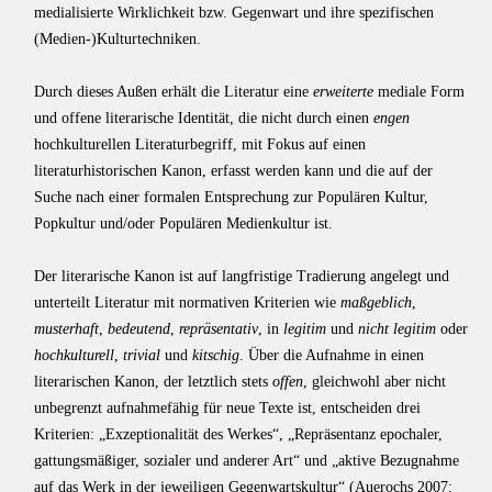
medialisierte Wirklichkeit bzw. Gegenwart und ihre spezifischen
(Medien-)Kulturtechniken.
Durch dieses Außen erhält die Literatur eine
erweiterte
mediale Form
und offene literarische Identität, die nicht durch einen
engen
hochkulturellen Literaturbegriff, mit Fokus auf einen
literaturhistorischen Kanon, erfasst werden kann und die auf der
Suche nach einer formalen Entsprechung zur Populären Kultur,
Popkultur und/oder Populären Medienkultur ist.
Der literarische Kanon ist auf langfristige Tradierung angelegt und
unterteilt Literatur mit normativen Kriterien wie
maßgeblich
,
musterhaft
,
bedeutend
,
repräsentativ
, in
legitim
und
nicht legitim
oder
hochkulturell
,
trivial
und
kitschig
. Über die Aufnahme in einen
literarischen Kanon, der letztlich stets
offen
, gleichwohl aber nicht
unbegrenzt aufnahmefähig für neue Texte ist, entscheiden drei
Kriterien: „Exzeptionalität des Werkes“, „Repräsentanz epochaler,
gattungsmäßiger, sozialer und anderer Art“ und „aktive Bezugnahme
auf das Werk in der jeweiligen Gegenwartskultur“ (Auerochs 2007: