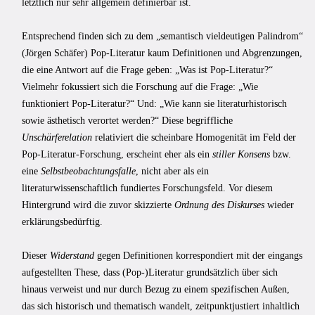
letztlich nur sehr allgemein definierbar ist.
Entsprechend finden sich zu dem „semantisch vieldeutigen Palindrom“
(Jörgen Schäfer) Pop-Literatur kaum Definitionen und Abgrenzungen,
die eine Antwort auf die Frage geben: „Was ist Pop-Literatur?“
Vielmehr fokussiert sich die Forschung auf die Frage: „Wie
funktioniert Pop-Literatur?“ Und: „Wie kann sie literaturhistorisch
sowie ästhetisch verortet werden?“ Diese begriffliche
Unschärferelation
relativiert die scheinbare Homogenität im Feld der
Pop-Literatur-Forschung, erscheint eher als ein
stiller Konsens
bzw.
eine
Selbstbeobachtungsfalle
, nicht aber als ein
literaturwissenschaftlich fundiertes Forschungsfeld. Vor diesem
Hintergrund wird die zuvor skizzierte
Ordnung des Diskurses
wieder
erklärungsbedürftig.
Dieser
Widerstand
gegen Definitionen korrespondiert mit der eingangs
aufgestellten These, dass (Pop-)Literatur grundsätzlich über sich
hinaus verweist und nur durch Bezug zu einem spezifischen Außen,
das sich historisch und thematisch wandelt, zeitpunktjustiert inhaltlich