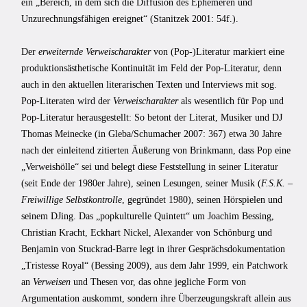
ein „Bereich, in dem sich die Diffusion des Ephemeren und
Unzurechnungsfähigen ereignet“ (Stanitzek 2001: 54f.).
Der
erweiternde
Verweischarakter
von (Pop-)Literatur markiert eine
produktionsästhetische Kontinuität im Feld der Pop-Literatur, denn
auch in den aktuellen literarischen Texten und Interviews mit sog.
Pop-Literaten wird der
Verweischarakter
als wesentlich für Pop und
Pop-Literatur herausgestellt: So betont der Literat, Musiker und DJ
Thomas Meinecke (in Gleba/Schumacher 2007: 367) etwa 30 Jahre
nach der einleitend zitierten Äußerung von Brinkmann, dass Pop eine
„Verweishölle“ sei und belegt diese Feststellung in seiner Literatur
(seit Ende der 1980er Jahre), seinen Lesungen, seiner Musik (
F.S.K.
–
Freiwillige Selbstkontrolle
, gegründet 1980), seinen Hörspielen und
seinem DJing. Das „popkulturelle Quintett“ um Joachim Bessing,
Christian Kracht, Eckhart Nickel, Alexander von Schönburg und
Benjamin von Stuckrad-Barre legt in ihrer Gesprächsdokumentation
„Tristesse Royal“ (Bessing 2009), aus dem Jahr 1999, ein Patchwork
an
Verweisen
und Thesen vor, das ohne jegliche Form von
Argumentation auskommt, sondern ihre Überzeugungskraft allein aus