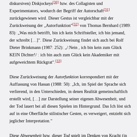
[30]
diskursiven) Diskjockeys
bzw. des Collagisten und
[31]
Experimentators, wodurch der Begriff der Autorschaft
zurückgewiesen wird. Dieser Gestus ist vergleichbar mit der
[32]
Zurückweisung der „Autorfunktion“
von Thomas Bernhard (1989:
83): „Was mich betrifft, bin ich kein Schriftsteller, ich bin jemand,
der schreibt […]“. Diese Zurückweisung findet sich auch bei Rolf
Dieter Brinkmann (1987: 252): „/:Nein , ich bin kein zum Glück
KEIN Dichter!/ : ich bin auch zum Glück kein Akademiker mit
[33]
aufgeweichtem Rückgrat“.
Diese Zurückweisung der
Autorfunktion
korrespondiert mit der
Auffassung von Hassan (1988: 50): „Ich, im Spiel der Sprache sich
verlierend, in den Unterschieden, in denen Realität gemeinschaftlich
erstellt wird, […] zur Darstellung seiner eigenen Abwesenheit, und
der Tod lauert bei all diesen Spielen im Hintergrund. Das Ich löst sich
auf in eine Oberfläche stilistischer Gesten, es verweigert, entzieht sich
jeglicher Interpretation.“
Diese
Abwesenheit
bzw. dieser
Tod
spielt im Denken von Kracht (in