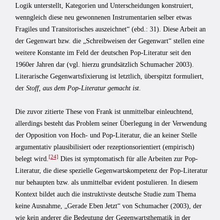
Logik unterstellt, Kategorien und Unterscheidungen konstruiert,
wenngleich diese neu gewonnenen Instrumentarien selber etwas
Fragiles und Transitorisches auszeichnet“ (ebd.: 31). Diese Arbeit an
der Gegenwart bzw. die „Schreibweisen der Gegenwart“ stellen eine
weitere Konstante im Feld der deutschen Pop-Literatur seit den
1960er Jahren dar (vgl. hierzu grundsätzlich Schumacher 2003).
Literarische Gegenwartsfixierung ist letztlich, überspitzt formuliert,
der
Stoff, aus dem Pop-Literatur gemacht ist
.
Die zuvor zitierte These von Frank ist unmittelbar einleuchtend,
allerdings besteht das Problem seiner Überlegung in der Verwendung
der Opposition von Hoch- und Pop-Literatur, die an keiner Stelle
argumentativ plausibilisiert oder rezeptionsorientiert (empirisch)
[24]
belegt wird.
Dies ist symptomatisch für alle Arbeiten zur Pop-
Literatur, die diese spezielle Gegenwartskompetenz der Pop-Literatur
nur behaupten bzw. als unmittelbar evident postulieren. In diesem
Kontext bildet auch die instruktivste deutsche Studie zum Thema
keine Ausnahme, „Gerade Eben Jetzt“ von Schumacher (2003), der
wie kein anderer die Bedeutung der Gegenwartsthematik in der