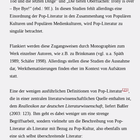
Tod und die letzten Dinge“ und „Die tiefen Oberflächen: Irony is over
– Bye Bye!“ (ebd.: 9ff.). In diesen Studien fehlt allerdings eine
Einordnung der Pop-Literatur in den Zusammenhang von Populären
Kulturen und Populären Medienkulturen, wird Pop-Literatur zu
singulär betrachtet.
Flankiert werden diese Zugangsweisen durch Monographien zum
Werk einzelner Autoren, wie z.B. zu Brinkmann (vgl. u.a. Späth
1989; Schäfer 1998). Allerdings stellen diese Studien die Ausnahme
dar, Werkthematisierungen finden eher im Kontext von Aufsätzen
statt.
[25]
Eine der wenigen ausführlichen Definitionen von Pop-Literatur
,
die in einer zentralen literaturwissenschaftlichen Quelle enthalten ist,
dem
Reallexikon zur deutschen Literaturwissenschaft
, liefert Baßler
(2003: 123). Ihm geht es dabei weniger um eine strenge
Begriffsarbeit, sondern vielmehr um die Beschreibung von Pop-
Literatur als Literatur mit Bezug zu Pop-Kultur, also ebenfalls um
eine sich selbst überschreitende Literatur: