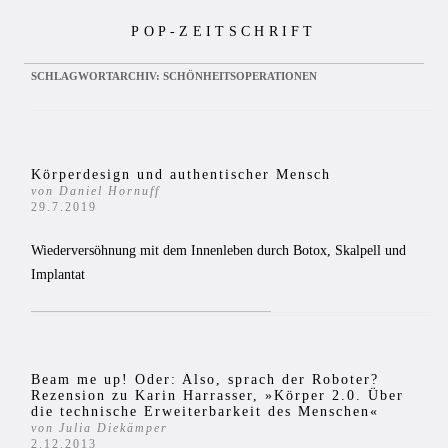
Zum
POP-ZEITSCHRIFT
Inhalt
springen
SCHLAGWORTARCHIV:
SCHÖNHEITSOPERATIONEN
Körperdesign und authentischer Mensch
von Daniel Hornuff
29.7.2019
Wiederversöhnung mit dem Innenleben durch Botox, Skalpell und
Implantat
Beam me up! Oder: Also, sprach der Roboter?
Rezension zu Karin Harrasser, »Körper 2.0. Über
die technische Erweiterbarkeit des Menschen«
von Julia Diekämper
2.12.2013