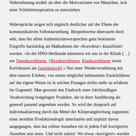
Wahrnehmung erzählt als über die Motivationen von Menschen, sich
einer Schönheitsoperation zu unterziehen.
Widersprüche zeigen sich ungleich deutlicher auf der Ebene der
kommunikativen Selbstdarstellung. Beispielsweise überrascht doch
sehr, dass bei allem Authentizitätsversprechen ganz bestimmte
Eingriffe hartnäckig als Maßnahmen der »Korrektur« klassifiziert
werden: »In der HNO-Heilkunde kümmern wir uns in der Klinik […]
um
Nasenkorrekturen
,
Ohrenkorrekturen
,
Kinnkorrekturen
sowie
Korrekturen am
Gesichtsprofil
.« Von einer Wiederversöhnung mit
dem inneren Erleben, von einem möglichst behutsamen Zurückführen
auf das eigene Wesen ist in solchen Passagen nichts mehr zu erfahren.
Im Gegenteil: Man gewinnt den Eindruck einer fabrikmäßigen
Verabreichung festgelegter Produkte, die in ihrer Ausführung als
generell passend angesehen werden. So wird der Anspruch auf
Individualisierung durch das Mittel der Körperangleichung zugunsten
einer seriellen Produktionslogik unterlaufen und implizit davon
ausgegangen, dass das schöne Aussehen ein in jedem Fall korrigiertes
Aussehen sein muss. Und nicht zuletzt: Wo etwas »korrigiert« werden