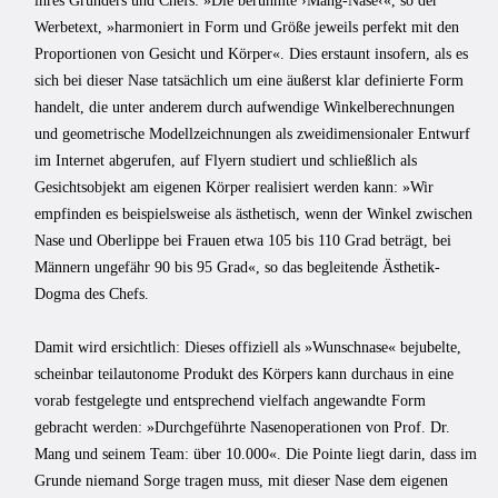
ihres Gründers und Chefs: »Die berühmte ›Mang-Nase‹«, so der
Werbetext, »harmoniert in Form und Größe jeweils perfekt mit den
Proportionen von Gesicht und Körper«. Dies erstaunt insofern, als es
sich bei dieser Nase tatsächlich um eine äußerst klar definierte Form
handelt, die unter anderem durch aufwendige Winkelberechnungen
und geometrische Modellzeichnungen als zweidimensionaler Entwurf
im Internet abgerufen, auf Flyern studiert und schließlich als
Gesichtsobjekt am eigenen Körper realisiert werden kann: »Wir
empfinden es beispielsweise als ästhetisch, wenn der Winkel zwischen
Nase und Oberlippe bei Frauen etwa 105 bis 110 Grad beträgt, bei
Männern ungefähr 90 bis 95 Grad«, so das begleitende Ästhetik-
Dogma des Chefs.
Damit wird ersichtlich: Dieses offiziell als »Wunschnase« bejubelte,
scheinbar teilautonome Produkt des Körpers kann durchaus in eine
vorab festgelegte und entsprechend vielfach angewandte Form
gebracht werden: »Durchgeführte Nasenoperationen von Prof. Dr.
Mang und seinem Team: über 10.000«.
Die Pointe liegt darin, dass im
Grunde niemand Sorge tragen muss, mit dieser Nase dem eigenen