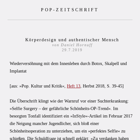
Zum
POP-ZEITSCHRIFT
Inhalt
springen
Körperdesign und authentischer Mensch
von Daniel Hornuff
29.7.2019
Wiederversöhnung mit dem Innenleben durch Botox, Skalpell und
Implantat
[aus: »Pop. Kultur und Kritik«,
Heft 13
, Herbst 2018, S. 39-45]
Die Überschrift klingt wie der Warnruf vor einer Suchterkrankung:
»Selfie Surgery – der gefährliche Schönheits-OP-Trend«. Im
besorgten Tonfall identifiziert ein »InStyle«-Artikel im Februar 2017
die Neigung mancher Jugendlicher, sich bloß einer
Schönheitsoperation zu unterziehen, um ein »perfektes Selfie« zu
schießen. Die Schuldfrage ist schnell geklärt: »Zu verdanken haben