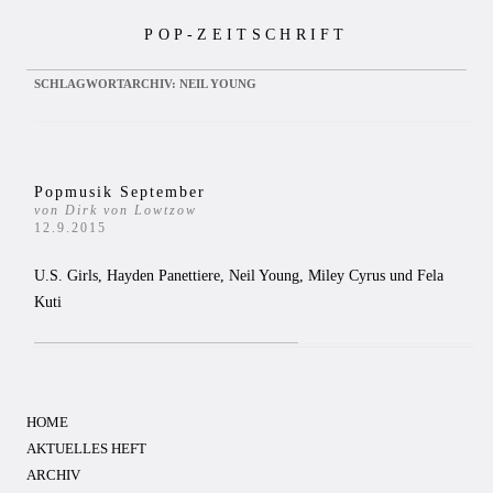
Zum
POP-ZEITSCHRIFT
Inhalt
springen
SCHLAGWORTARCHIV:
NEIL YOUNG
Popmusik September
von Dirk von Lowtzow
12.9.2015
U.S. Girls, Hayden Panettiere, Neil Young, Miley Cyrus und Fela
Kuti
HOME
AKTUELLES HEFT
ARCHIV