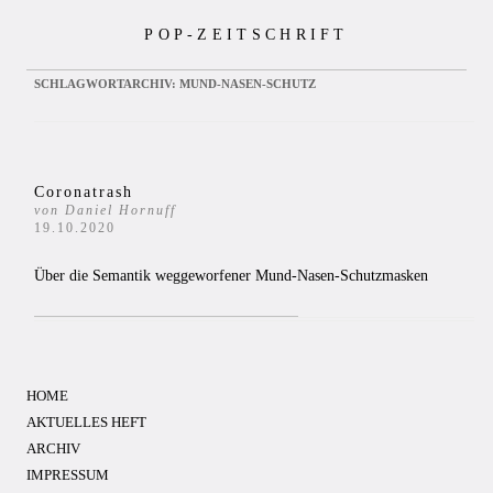
Zum
POP-ZEITSCHRIFT
Inhalt
springen
SCHLAGWORTARCHIV:
MUND-NASEN-SCHUTZ
Coronatrash
von Daniel Hornuff
19.10.2020
Über die Semantik weggeworfener Mund-Nasen-Schutzmasken
HOME
AKTUELLES HEFT
ARCHIV
IMPRESSUM