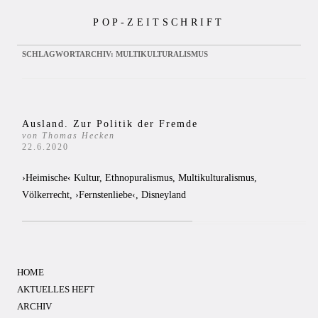
Zum
POP-ZEITSCHRIFT
Inhalt
springen
SCHLAGWORTARCHIV:
MULTIKULTURALISMUS
Ausland. Zur Politik der Fremde
von Thomas Hecken
22.6.2020
›Heimische‹ Kultur, Ethnopuralismus, Multikulturalismus,
Völkerrecht, ›Fernstenliebe‹, Disneyland
HOME
AKTUELLES HEFT
ARCHIV