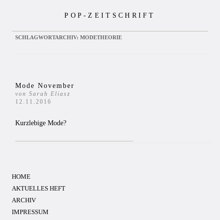
Zum
POP-ZEITSCHRIFT
Inhalt
springen
SCHLAGWORTARCHIV:
MODETHEORIE
Mode November
von Sarah Eliasz
12.11.2016
Kurzlebige Mode?
HOME
AKTUELLES HEFT
ARCHIV
IMPRESSUM