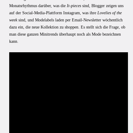
Monatsrhythmus darüber, was die
It-pieces
sind, Blogger zeigen uns
auf der Social-Media-Plattform Instagram, was ihre
Lovelies of the
week
sind, und Modelabels laden per Email-Newsletter wöchentlich
dazu ein, die neue Kollektion zu shoppen. Es stellt sich die Frage, ob
man diese ganzen Minitrends überhaupt noch als Mode bezeichnen
kann.