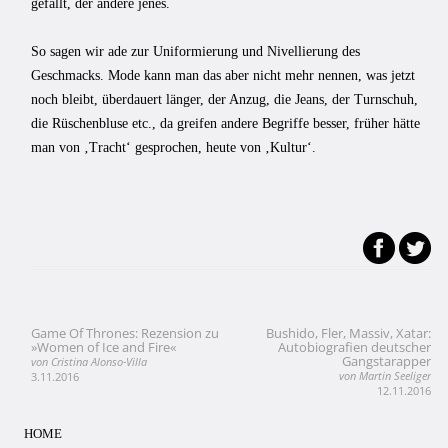
gefällt, der andere jenes.
So sagen wir ade zur Uniformierung und Nivellierung des
Geschmacks. Mode kann man das aber nicht mehr nennen, was jetzt
noch bleibt, überdauert länger, der Anzug, die Jeans, der Turnschuh,
die Rüschenbluse etc., da greifen andere Begriffe besser, früher hätte
man von ‚Tracht‘ gesprochen, heute von ‚Kultur‘.
Game Of Thrones: Rezension zu
Bushido, Fler, Massiv, Xatar:
Beitragsnavigation
»Women of Ice and Fire«
Autobiografien deutscher
Gangstarapper
von Cristina Alonso-Villa
von Martin Seeliger
3.11.2016
12.11.2016
HOME