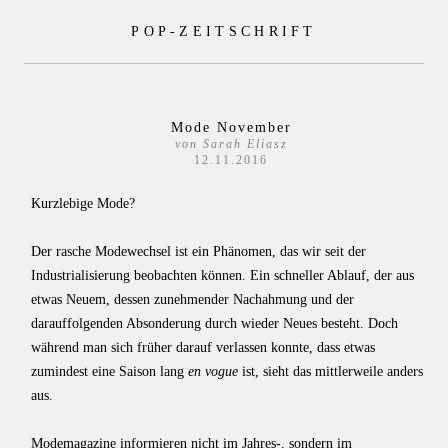
Zum
POP-ZEITSCHRIFT
Inhalt
springen
Mode November
von Sarah Eliasz
12.11.2016
Kurzlebige Mode?
Der rasche Modewechsel ist ein Phänomen, das wir seit der
Industrialisierung beobachten können. Ein schneller Ablauf, der aus
etwas Neuem, dessen zunehmender Nachahmung und der
darauffolgenden Absonderung durch wieder Neues besteht. Doch
während man sich früher darauf verlassen konnte, dass etwas
zumindest eine Saison lang
en vogue
ist, sieht das mittlerweile anders
aus.
Modemagazine informieren nicht im Jahres-, sondern im