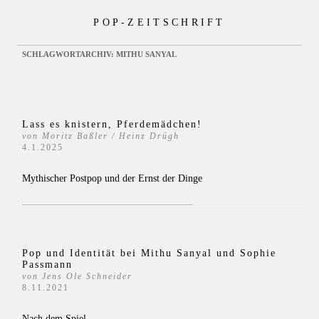
Zum
POP-ZEITSCHRIFT
Inhalt
springen
SCHLAGWORTARCHIV:
MITHU SANYAL
Lass es knistern, Pferdemädchen!
von Moritz Baßler / Heinz Drügh
4.1.2025
Mythischer Postpop und der Ernst der Dinge
Pop und Identität bei Mithu Sanyal und Sophie
Passmann
von Jens Ole Schneider
8.11.2021
Nach dem Spiel