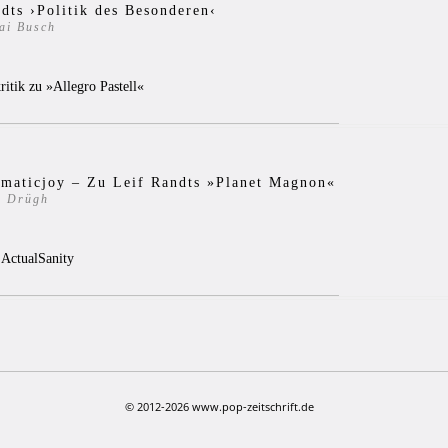
dts ›Politik des Besonderen‹
ai Busch
0
itik zu »Allegro Pastell«
gmaticjoy – Zu Leif Randts »Planet Magnon«
z Drügh
6
ActualSanity
© 2012-2026 www.pop-zeitschrift.de