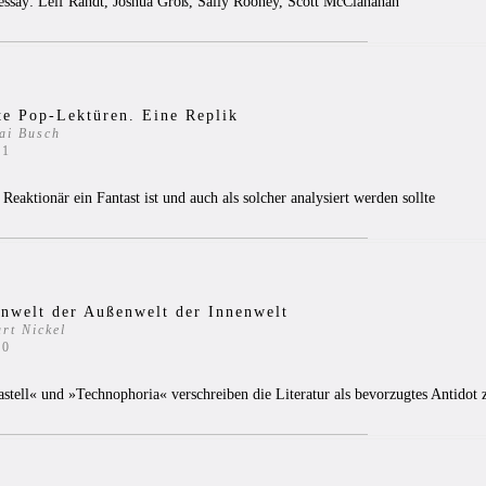
essay: Leif Randt, Joshua Groß, Sally Rooney, Scott McClanahan
te Pop-Lektüren. Eine Replik
ai Busch
21
eaktionär ein Fantast ist und auch als solcher analysiert werden sollte
enwelt der Außenwelt der Innenwelt
rt Nickel
20
astell« und »Technophoria« verschreiben die Literatur als bevorzugtes Antidot