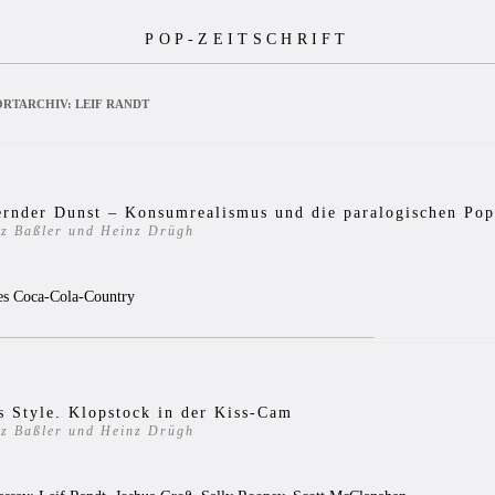
POP-ZEITSCHRIFT
RTARCHIV:
LEIF RANDT
rnder Dunst – Konsumrealismus und die paralogischen Pop
tz Baßler und Heinz Drügh
hes Coca-Cola-Country
s Style. Klopstock in der Kiss-Cam
tz Baßler und Heinz Drügh
3