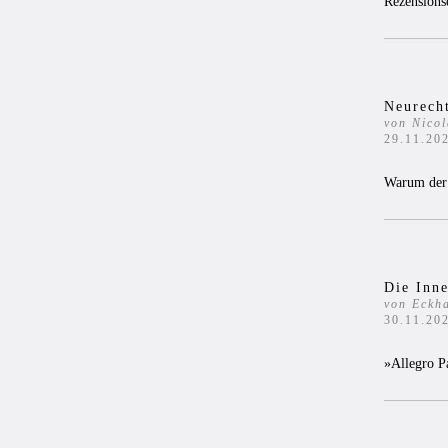
Rezensions
Neurech
von Nicol
29.11.20
Warum der R
Die Inn
von Eckha
30.11.20
»Allegro P