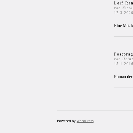
Leif Ran
von Nicol
17.3.202
Eine Metakr
Postpra
von Hein
15.1.201
Roman der 
Powered by
WordPress