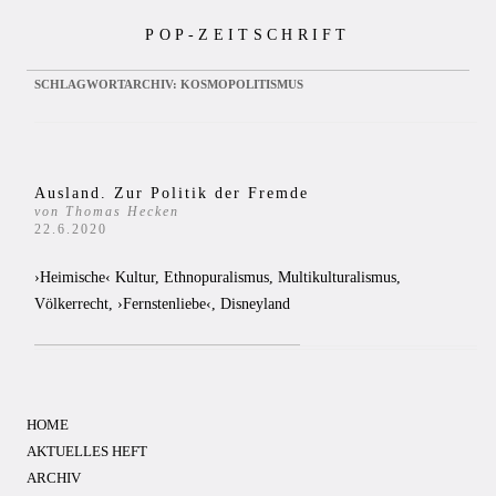
Zum
POP-ZEITSCHRIFT
Inhalt
springen
SCHLAGWORTARCHIV:
KOSMOPOLITISMUS
Ausland. Zur Politik der Fremde
von Thomas Hecken
22.6.2020
›Heimische‹ Kultur, Ethnopuralismus, Multikulturalismus,
Völkerrecht, ›Fernstenliebe‹, Disneyland
HOME
AKTUELLES HEFT
ARCHIV