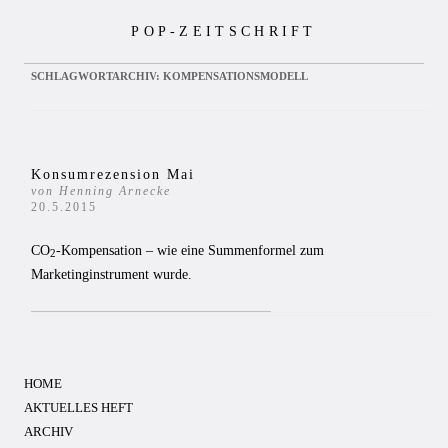
Zum
POP-ZEITSCHRIFT
Inhalt
springen
SCHLAGWORTARCHIV:
KOMPENSATIONSMODELL
Konsumrezension Mai
von Henning Arnecke
20.5.2015
CO
-Kompensation – wie eine Summenformel zum
2
Marketinginstrument wurde.
HOME
AKTUELLES HEFT
ARCHIV