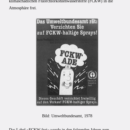
klimaschädlichen Fluorchlorkohlenwasserstoffe (FCKW) in die
Atmosphäre frei.
Bild: Umweltbundesamt, 1978
Das Label »FCKW-frei« wurde in den folgenden Jahren zum