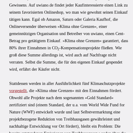
Gewissens. Auf uwiano.de findet jeder Kaufinteressierte einen Link zu
seinem favorisierten Onlineshop, wo man wie gewohnt seinen Einkauf
tätigen kann. Egal ob Amazon, Saturn oder Galeria Kaufhof, die
Onlineversender überweisen »Klima ohne Grenzen«, einer
gemeinnützigen Organisation und Betreiber von uwiano, einen Cent-
Betrag pro getätigtem Einkauf. »Klima ohne Grenzen« garantiert, dass
80% ihrer Einnahmen in CO
-Kompensationsprojekte fließen. Wie
2
groß diese Summe allerdings ist, wird auch auf Nachfrage nicht
verraten. Selbst die Summe, die für den eigenen Einkauf gespendet
wird, erfährt der Käufer nicht.
Stattdessen werden in aller Ausführlichkeit fünf Klimaschutzprojekte
vorgestellt
, die »Klima ohne Grenzen« mit den Einnahmen fördert.
Obwohl alle Projekte nach dem sogenannten »Gold Standard«
zertifiziert sind (einem Standard, der u.a. vom World Wide Fund for
Nature (WWF) entwickelt wurde und laut Selbstvermarktung eine
projektbezogene Reduktion von Treibhausgasen gewährleistet und
nachhaltige Entwicklung vor Ort fördert), bleibt ein Problem: Die