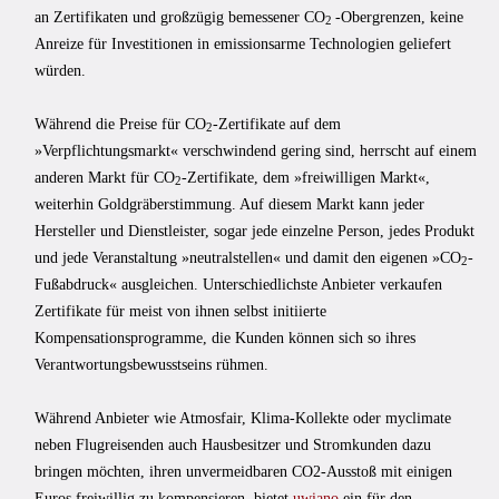
an Zertifikaten und großzügig bemessener CO
-Obergrenzen, keine
2
Anreize für Investitionen in emissionsarme Technologien geliefert
würden.
Während die Preise für CO
-Zertifikate auf dem
2
»Verpflichtungsmarkt« verschwindend gering sind, herrscht auf einem
anderen Markt für CO
-Zertifikate, dem »freiwilligen Markt«,
2
weiterhin Goldgräberstimmung. Auf diesem Markt kann jeder
Hersteller und Dienstleister, sogar jede einzelne Person, jedes Produkt
und jede Veranstaltung »neutralstellen« und damit den eigenen »CO
-
2
Fußabdruck« ausgleichen. Unterschiedlichste Anbieter verkaufen
Zertifikate für meist von ihnen selbst initiierte
Kompensationsprogramme, die Kunden können sich so ihres
Verantwortungsbewusstseins rühmen.
Während Anbieter wie Atmosfair, Klima-Kollekte oder myclimate
neben Flugreisenden auch Hausbesitzer und Stromkunden dazu
bringen möchten, ihren unvermeidbaren CO2-Ausstoß mit einigen
Euros freiwillig zu kompensieren, bietet
uwiano
ein für den