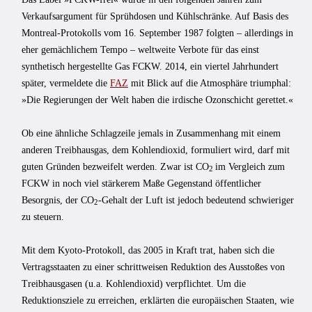
Verkaufsargument für Sprühdosen und Kühlschränke. Auf Basis des
Montreal-Protokolls vom 16. September 1987 folgten – allerdings in
eher gemächlichem Tempo – weltweite Verbote für das einst
synthetisch hergestellte Gas FCKW. 2014, ein viertel Jahrhundert
später, vermeldete die
FAZ
mit Blick auf die Atmosphäre triumphal:
»Die Regierungen der Welt haben die irdische Ozonschicht gerettet.«
Ob eine ähnliche Schlagzeile jemals in Zusammenhang mit einem
anderen Treibhausgas, dem Kohlendioxid, formuliert wird, darf mit
guten Gründen bezweifelt werden. Zwar ist CO
im Vergleich zum
2
FCKW in noch viel stärkerem Maße Gegenstand öffentlicher
Besorgnis, der CO
-Gehalt der Luft ist jedoch bedeutend schwieriger
2
zu steuern.
Mit dem Kyoto-Protokoll, das 2005 in Kraft trat, haben sich die
Vertragsstaaten zu einer schrittweisen Reduktion des Ausstoßes von
Treibhausgasen (u.a. Kohlendioxid) verpflichtet. Um die
Reduktionsziele zu erreichen, erklärten die europäischen Staaten, wie