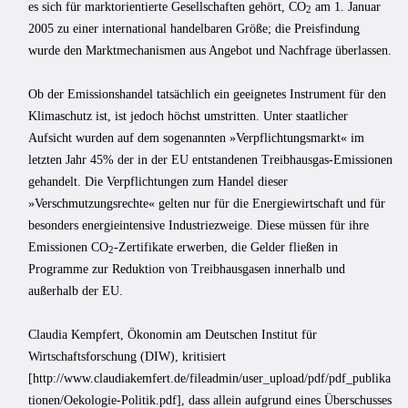
es sich für marktorientierte Gesellschaften gehört, CO
am 1. Januar
2
2005 zu einer international handelbaren Größe; die Preisfindung
wurde den Marktmechanismen aus Angebot und Nachfrage überlassen.
Ob der Emissionshandel tatsächlich ein geeignetes Instrument für den
Klimaschutz ist, ist jedoch höchst umstritten. Unter staatlicher
Aufsicht wurden auf dem sogenannten »Verpflichtungsmarkt« im
letzten Jahr 45% der in der EU entstandenen Treibhausgas-Emissionen
gehandelt. Die Verpflichtungen zum Handel dieser
»Verschmutzungsrechte« gelten nur für die Energiewirtschaft und für
besonders energieintensive Industriezweige. Diese müssen für ihre
Emissionen CO
-Zertifikate erwerben, die Gelder fließen in
2
Programme zur Reduktion von Treibhausgasen innerhalb und
außerhalb der EU.
Claudia Kempfert, Ökonomin am Deutschen Institut für
Wirtschaftsforschung (DIW), kritisiert
[http://www.claudiakemfert.de/fileadmin/user_upload/pdf/pdf_publika
tionen/Oekologie-Politik.pdf], dass allein aufgrund eines Überschusses