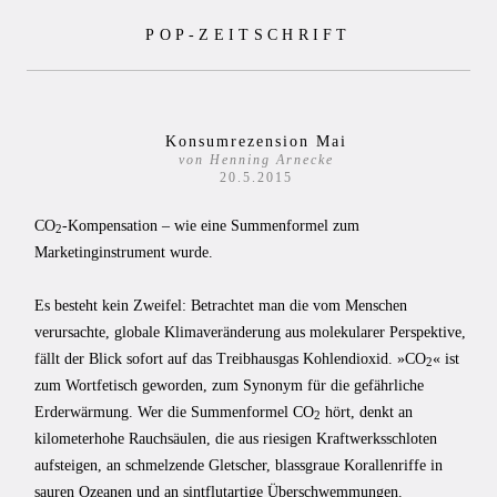
Zum
POP-ZEITSCHRIFT
Inhalt
springen
Konsumrezension Mai
von Henning Arnecke
20.5.2015
CO
-Kompensation – wie eine Summenformel zum
2
Marketinginstrument wurde.
Es besteht kein Zweifel: Betrachtet man die vom Menschen
verursachte, globale Klimaveränderung aus molekularer Perspektive,
fällt der Blick sofort auf das Treibhausgas Kohlendioxid. »CO
« ist
2
zum Wortfetisch geworden, zum Synonym für die gefährliche
Erderwärmung. Wer die Summenformel CO
hört, denkt an
2
kilometerhohe Rauchsäulen, die aus riesigen Kraftwerksschloten
aufsteigen, an schmelzende Gletscher, blassgraue Korallenriffe in
sauren Ozeanen und an sintflutartige Überschwemmungen.