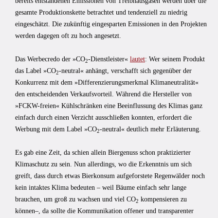
bereits entstandenen Emissionen von Treibhausgasen werden über die
gesamte Produktionskette betrachtet und tendenziell zu niedrig
eingeschätzt. Die zukünftig eingesparten Emissionen in den Projekten
werden dagegen oft zu hoch angesetzt.
Das Werbecredo der »CO
-Dienstleister«
lautet
: Wer seinem Produkt
2
das Label »CO
-neutral« anhängt, verschafft sich gegenüber der
2
Konkurrenz mit dem »Differenzierungsmerkmal Klimaneutralität«
den entscheidenden Verkaufsvorteil. Während die Hersteller von
»FCKW-freien« Kühlschränken eine Beeinflussung des Klimas ganz
einfach durch einen Verzicht ausschließen konnten, erfordert die
Werbung mit dem Label »CO
-neutral« deutlich mehr Erläuterung.
2
Es gab eine Zeit, da schien allein Biergenuss schon praktizierter
Klimaschutz zu sein. Nun allerdings, wo die Erkenntnis um sich
greift, dass durch etwas Bierkonsum aufgeforstete Regenwälder noch
kein intaktes Klima bedeuten – weil Bäume einfach sehr lange
brauchen, um groß zu wachsen und viel CO
kompensieren zu
2
können–, da sollte die Kommunikation offener und transparenter