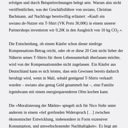
erfolgen und durch Beispielrechnungen belegt sein. Warum also nicht
veröffentlichen, was der Geschäftsführer von uwiano, Christian
Bachmann, auf Nachfrage bereitwillig erläutert: »Kauft ein
uwiano.de-Nutzer ein T-Shirt (VK Preis 30,00€) in einem unserer
Partnershops investieren wir 0,20€ in den Ausgleich von 10 kg CO
.«.
2
Die Entscheidung, ob einem Käufer schon dieser niedrige
Kompensations-Betrag reicht, oder ob er diese 20 Cent nicht lieber der
Näherin seines T-Shirts für ihren Lebensunterhalt überlassen möchte,
wird von der Kompensationsidee nicht zugelassen. Ein Käufer aus
Deutschland kann es sich leisten, dass sein Gewissen bereits dadurch
beruhigt wird, wenn in Mali, sobald genügend T-Shirts verkauft
wurden – uwiano also genug Geld gesammelt hat –, eine Familie
irgendwann mit einem energiesparenderen Ofen kochen kann.
Die »Moralisierung der Märkte« spiegelt sich für Nico Stehr unter
anderem in einem »tief greifenden Widerspruch […] zwischen
ökonomischer Entwicklung, insbesondere in Form exzessiver
Konsumption, und umweltschonender Nachhaltigkeit«. Es liegt am