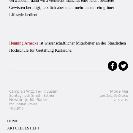
verwandeln, dann wird vielleicht manches eher leicht belastete
Gewissen beruhigt, letztlich aber nicht mehr als nur ein grüner
Lifestyle bedient.
Henning Arnecke
ist wissenschaftlicher Mitarbeiter an der Staatlichen
Hochschule für Gestaltung Karlsruhe.
Camp als Witz. Teil II: Susan
Mode Mai
Beitragsnavigation
Sontag, Jack Smith, Esther
von Gabriele Orsech
Newton, Judith Butler
28.5.2015
von Thomas Hecken
16.5.2015
HOME
AKTUELLES HEFT