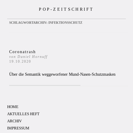
Zum
POP-ZEITSCHRIFT
Inhalt
springen
SCHLAGWORTARCHIV:
INFEKTIONSSCHUTZ
Coronatrash
von Daniel Hornuff
19.10.2020
Über die Semantik weggeworfener Mund-Nasen-Schutzmasken
HOME
AKTUELLES HEFT
ARCHIV
IMPRESSUM