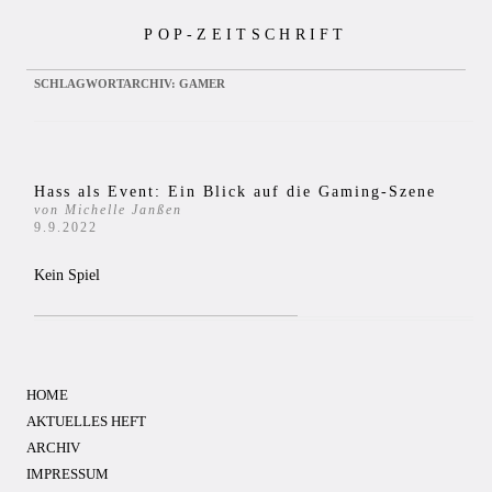
Zum
POP-ZEITSCHRIFT
Inhalt
springen
SCHLAGWORTARCHIV:
GAMER
Hass als Event: Ein Blick auf die Gaming-Szene
von Michelle Janßen
9.9.2022
Kein Spiel
HOME
AKTUELLES HEFT
ARCHIV
IMPRESSUM