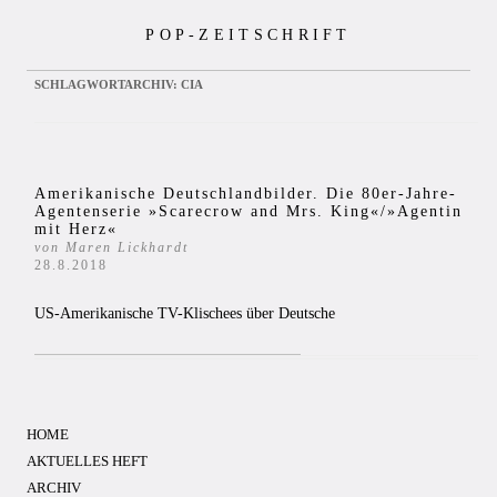
Zum
POP-ZEITSCHRIFT
Inhalt
springen
SCHLAGWORTARCHIV:
CIA
Amerikanische Deutschlandbilder. Die 80er-Jahre-
Agentenserie »Scarecrow and Mrs. King«/»Agentin
mit Herz«
von Maren Lickhardt
28.8.2018
US-Amerikanische TV-Klischees über Deutsche
HOME
AKTUELLES HEFT
ARCHIV