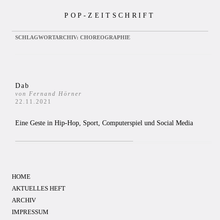
Zum
POP-ZEITSCHRIFT
Inhalt
springen
SCHLAGWORTARCHIV:
CHOREOGRAPHIE
Dab
von Fernand Hörner
22.11.2021
Eine Geste in Hip-Hop, Sport, Computerspiel und Social Media
HOME
AKTUELLES HEFT
ARCHIV
IMPRESSUM