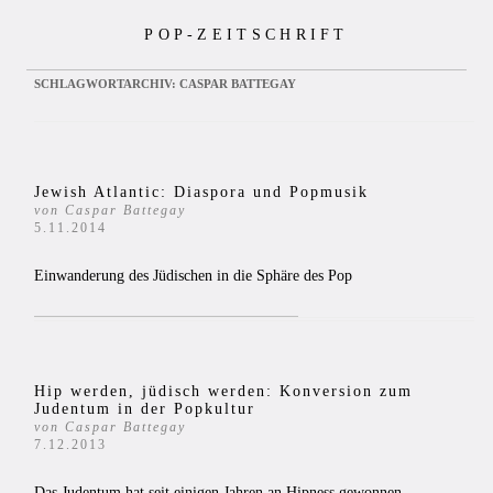
Zum
POP-ZEITSCHRIFT
Inhalt
springen
SCHLAGWORTARCHIV:
CASPAR BATTEGAY
Jewish Atlantic: Diaspora und Popmusik
von Caspar Battegay
5.11.2014
Einwanderung des Jüdischen in die Sphäre des Pop
Hip werden, jüdisch werden: Konversion zum
Judentum in der Popkultur
von Caspar Battegay
7.12.2013
Das Judentum hat seit einigen Jahren an Hipness gewonnen