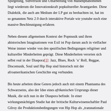
Spiegelung, Subversion und Umarbeitung von Massenphänomenen
liegt wiederum die Innovationskraft popkultureller Avantgarden. Diese
Dialektik, die auch am Medium der LP gut zu beobachten ist, hat im
so genannten Netz 2.0 durch interaktive Portale wie youtube noch eine
massive Beschleunigung erfahren.
Neben diesem allgemeinen Kontext der Popmusik und ihren
ahistorischen Imaginationen von Exil ist Pop darum auch in vielfacher
Weise immer wieder von den spezifischen Bedingungen religiöser und
kultureller Minderheiten geprägt. Diese Minderheiten verorten sich
selbst real in der Diaspora
[1]
: Jazz, Blues, Rock ’n’ Roll, Reggae,
Discomusik, Soul und Hip Hop sind historisch mit der
afroamerikanischen Geschichte eng verbunden.
Bis heute arbeiten diese Genres jedoch auch mit einem Phantasma des
Schwarzseins, also der Idee eines
afrikanischen
Ursprungs dieser
Musik, die sich nun in der Diaspora befinde. In einer
wirkungsmächtigen Studie hat der britische Kulturwissenschaftler Paul
Gilroy die Produktionsbedingungen von Hip Hop als „transnationale