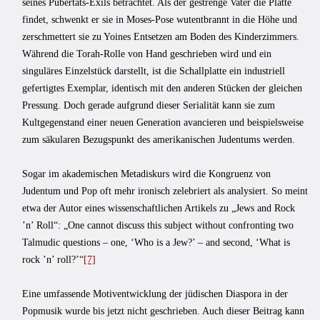
seines Pubertäts-Exils betrachtet. Als der gestrenge Vater die Platte
findet, schwenkt er sie in Moses-Pose wutentbrannt in die Höhe und
zerschmettert sie zu Yoines Entsetzen am Boden des Kinderzimmers.
Während die Torah-Rolle von Hand geschrieben wird und ein
singuläres Einzelstück darstellt, ist die Schallplatte ein industriell
gefertigtes Exemplar, identisch mit den anderen Stücken der gleichen
Pressung. Doch gerade aufgrund dieser Serialität kann sie zum
Kultgegenstand einer neuen Generation avancieren und beispielsweise
zum säkularen Bezugspunkt des amerikanischen Judentums werden.
Sogar im akademischen Metadiskurs wird die Kongruenz von
Judentum und Pop oft mehr ironisch zelebriert als analysiert. So meint
etwa der Autor eines wissenschaftlichen Artikels zu „Jews and Rock
’n’ Roll“: „One cannot discuss this subject without confronting two
Talmudic questions – one, ‘Who is a Jew?’ – and second, ‘What is
rock ’n’ roll?’“
[7]
Eine umfassende Motiventwicklung der jüdischen Diaspora in der
Popmusik wurde bis jetzt nicht geschrieben. Auch dieser Beitrag kann