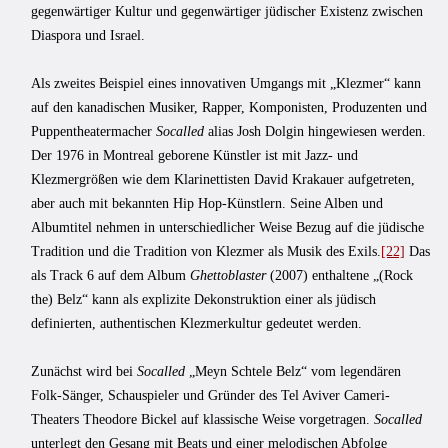
gegenwärtiger Kultur und gegenwärtiger jüdischer Existenz zwischen
Diaspora und Israel.
Als zweites Beispiel eines innovativen Umgangs mit „Klezmer“ kann
auf den kanadischen Musiker, Rapper, Komponisten, Produzenten und
Puppentheatermacher
Socalled
alias Josh Dolgin hingewiesen werden.
Der 1976 in Montreal geborene Künstler ist mit Jazz- und
Klezmergrößen wie dem Klarinettisten David Krakauer aufgetreten,
aber auch mit bekannten Hip Hop-Künstlern. Seine Alben und
Albumtitel nehmen in unterschiedlicher Weise Bezug auf die jüdische
Tradition und die Tradition von Klezmer als Musik des Exils.
[22]
Das
als Track 6 auf dem Album
Ghettoblaster
(2007) enthaltene „(Rock
the) Belz“ kann als explizite Dekonstruktion einer als jüdisch
definierten, authentischen Klezmerkultur gedeutet werden.
Zunächst wird bei
Socalled
„Meyn Schtele Belz“ vom legendären
Folk-Sänger, Schauspieler und Gründer des Tel Aviver Cameri-
Theaters Theodore Bickel auf klassische Weise vorgetragen.
Socalled
unterlegt den Gesang mit Beats und einer melodischen Abfolge