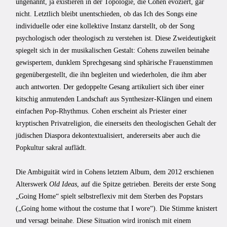
ungenannt, ja existieren in der Topologie, die Cohen evoziert, gar
nicht. Letztlich bleibt unentschieden, ob das Ich des Songs eine
individuelle oder eine kollektive Instanz darstellt, ob der Song
psychologisch oder theologisch zu verstehen ist. Diese Zweideutigkeit
spiegelt sich in der musikalischen Gestalt: Cohens zuweilen beinahe
gewispertem, dunklem Sprechgesang sind sphärische Frauenstimmen
gegenübergestellt, die ihn begleiten und wiederholen, die ihm aber
auch antworten. Der gedoppelte Gesang artikuliert sich über einer
kitschig anmutenden Landschaft aus Synthesizer-Klängen und einem
einfachen Pop-Rhythmus. Cohen erscheint als Priester einer
kryptischen Privatreligion, die einerseits den theologischen Gehalt der
jüdischen Diaspora dekontextualisiert, andererseits aber auch die
Popkultur sakral auflädt.
Die Ambiguität wird in Cohens letztem Album, dem 2012 erschienen
Alterswerk
Old Ideas
, auf die Spitze getrieben. Bereits der erste Song
„Going Home“ spielt selbstreflexiv mit dem Sterben des Popstars
(„Going home without the costume that I wore“). Die Stimme knistert
und versagt beinahe. Diese Situation wird ironisch mit einem