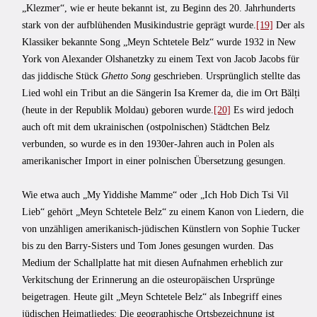
„Klezmer“, wie er heute bekannt ist, zu Beginn des 20. Jahrhunderts
stark von der aufblühenden Musikindustrie geprägt wurde.
[19]
Der als
Klassiker bekannte Song „Meyn Schtetele Belz“ wurde 1932 in New
York von Alexander Olshanetzky zu einem Text von Jacob Jacobs für
das jiddische Stück
Ghetto Song
geschrieben. Ursprünglich stellte das
Lied wohl ein Tribut an die Sängerin Isa Kremer da, die im Ort Bălți
(heute in der Republik Moldau) geboren wurde.
[20]
Es wird jedoch
auch oft mit dem ukrainischen (ostpolnischen) Städtchen Belz
verbunden, so wurde es in den 1930er-Jahren auch in Polen als
amerikanischer Import in einer polnischen Übersetzung gesungen.
Wie etwa auch „My Yiddishe Mamme“ oder „Ich Hob Dich Tsi Vil
Lieb“ gehört „Meyn Schtetele Belz“ zu einem Kanon von Liedern, die
von unzähligen amerikanisch-jüdischen Künstlern von Sophie Tucker
bis zu den Barry-Sisters und Tom Jones gesungen wurden. Das
Medium der Schallplatte hat mit diesen Aufnahmen erheblich zur
Verkitschung der Erinnerung an die osteuropäischen Ursprünge
beigetragen. Heute gilt „Meyn Schtetele Belz“ als Inbegriff eines
jüdischen Heimatliedes: Die geographische Ortsbezeichnung ist