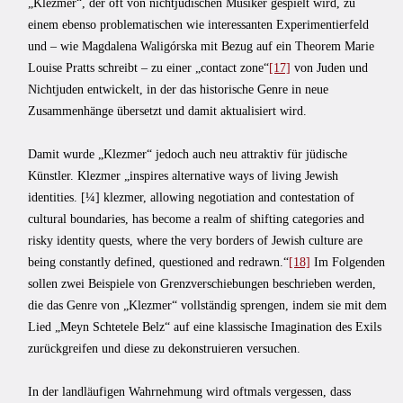
„Klezmer“, der oft von nichtjüdischen Musiker gespielt wird, zu
einem ebenso problematischen wie interessanten Experimentierfeld
und – wie Magdalena Waligórska mit Bezug auf ein Theorem Marie
Louise Pratts schreibt – zu einer „contact zone“
[17]
von Juden und
Nichtjuden entwickelt, in der das historische Genre in neue
Zusammenhänge übersetzt und damit aktualisiert wird.
Damit wurde „Klezmer“ jedoch auch neu attraktiv für jüdische
Künstler. Klezmer „inspires alternative ways of living Jewish
identities. [¼] klezmer, allowing negotiation and contestation of
cultural boundaries, has become a realm of shifting categories and
risky identity quests, where the very borders of Jewish culture are
being constantly defined, questioned and redrawn.“
[18]
Im Folgenden
sollen zwei Beispiele von Grenzverschiebungen beschrieben werden,
die das Genre von „Klezmer“ vollständig sprengen, indem sie mit dem
Lied „Meyn Schtetele Belz“ auf eine klassische Imagination des Exils
zurückgreifen und diese zu dekonstruieren versuchen.
In der landläufigen Wahrnehmung wird oftmals vergessen, dass