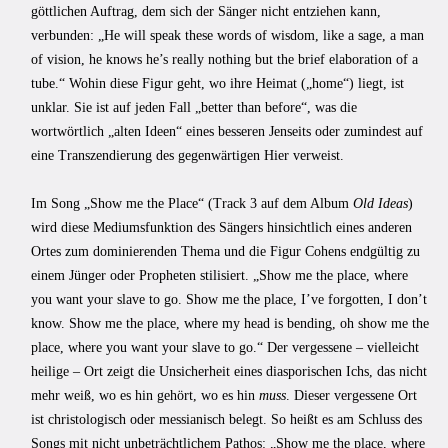
göttlichen Auftrag, dem sich der Sänger nicht entziehen kann,
verbunden: „He will speak these words of wisdom, like a sage, a man
of vision, he knows he’s really nothing but the brief elaboration of a
tube.“ Wohin diese Figur geht, wo ihre Heimat („home“) liegt, ist
unklar. Sie ist auf jeden Fall „better than before“, was die
wortwörtlich „alten Ideen“ eines besseren Jenseits oder zumindest auf
eine Transzendierung des gegenwärtigen Hier verweist.
Im Song „Show me the Place“ (Track 3 auf dem Album
Old Ideas
)
wird diese Mediumsfunktion des Sängers hinsichtlich eines anderen
Ortes zum dominierenden Thema und die Figur Cohens endgültig zu
einem Jünger oder Propheten stilisiert. „Show me the place, where
you want your slave to go. Show me the place, I’ve forgotten, I don’t
know. Show me the place, where my head is bending, oh show me the
place, where you want your slave to go.“ Der vergessene – vielleicht
heilige – Ort zeigt die Unsicherheit eines diasporischen Ichs, das nicht
mehr weiß, wo es hin gehört, wo es hin
muss
. Dieser vergessene Ort
ist christologisch oder messianisch belegt. So heißt es am Schluss des
Songs mit nicht unbeträchtlichem Pathos: „Show me the place, where