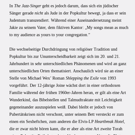
In
The Jazz-Singer
geht es jedoch darum, dass sich ein jüdischer
Sänger gerade
nicht
als Jude in der Popkultur bewegt, ja dass er sein
Judentum transzendiert. Während einer Auseinandersetzung meint
Jakie zu seinem Vater, dem fiktiven Kantor: „My songs mean as much
to my audience as yours to your congregation.“
Die wechselseitige Durchdringung von religiöser Tradition und
Popkultur bis zur Ununterscheidbarkeit zeigt sich im 20. und 21.
Jahrhundert in sehr unterschiedlichen Phänomenen und wird an ganz
unterschiedlichen Orten thematisiert. Anschaulich wird sie an einer
Stelle von Michael Wex’ Roman
Shlepping the Exile
von 1993
vorgeführt. Der 12-jährige Joine wächst dort in einer orthodoxen
Familie während der frühen 1960er-Jahren heran, er gilt als eine Art
Wunderkind, das Bibelstellen und Talmudtraktate mit Leichtigkeit
gegeneinander auszuspielen weiß. Dabei bleibt er jedoch von
Pubertätskrisen nicht verschont, unter seinem Bett versteckt er zum
einen ein Sexheftchen, zum anderen die Elvis-LP
Heartbreak Hotel
,
die er zwar nicht hören kann, die er aber als eine Art zweite Torah