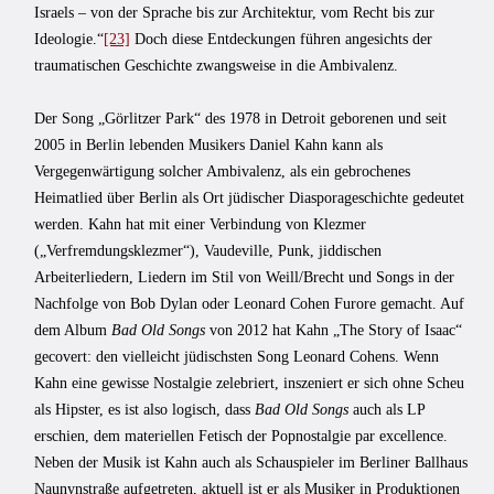
Israels – von der Sprache bis zur Architektur, vom Recht bis zur
Ideologie.“
[23]
Doch diese Entdeckungen führen angesichts der
traumatischen Geschichte zwangsweise in die Ambivalenz.
Der Song „Görlitzer Park“ des 1978 in Detroit geborenen und seit
2005 in Berlin lebenden Musikers Daniel Kahn kann als
Vergegenwärtigung solcher Ambivalenz, als ein gebrochenes
Heimatlied über Berlin als Ort jüdischer Diasporageschichte gedeutet
werden. Kahn hat mit einer Verbindung von Klezmer
(„Verfremdungsklezmer“), Vaudeville, Punk, jiddischen
Arbeiterliedern, Liedern im Stil von Weill/Brecht und Songs in der
Nachfolge von Bob Dylan oder Leonard Cohen Furore gemacht. Auf
dem Album
Bad Old Songs
von 2012 hat Kahn „The Story of Isaac“
gecovert: den vielleicht jüdischsten Song Leonard Cohens. Wenn
Kahn eine gewisse Nostalgie zelebriert, inszeniert er sich ohne Scheu
als Hipster, es ist also logisch, dass
Bad Old Songs
auch als LP
erschien, dem materiellen Fetisch der Popnostalgie par excellence.
Neben der Musik ist Kahn auch als Schauspieler im Berliner Ballhaus
Naunynstraße aufgetreten, aktuell ist er als Musiker in Produktionen