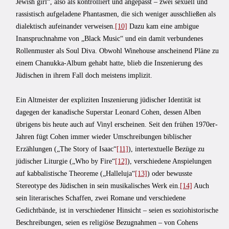
Jewish girl“, also als kontrolliert und angepasst – zwei sexuell und
rassistisch aufgeladene Phantasmen, die sich weniger ausschließen als
dialektisch aufeinander verweisen.
[10]
Dazu kam eine ambigue
Inanspruchnahme von „Black Music“ und ein damit verbundenes
Rollenmuster als Soul Diva. Obwohl Winehouse anscheinend Pläne zu
einem Chanukka-Album gehabt hatte, blieb die Inszenierung des
Jüdischen in ihrem Fall doch meistens implizit.
Ein Altmeister der expliziten Inszenierung jüdischer Identität ist
dagegen der kanadische Superstar Leonard Cohen, dessen Alben
übrigens bis heute auch auf Vinyl erscheinen. Seit den frühen 1970er-
Jahren fügt Cohen immer wieder Umschreibungen biblischer
Erzählungen („The Story of Isaac“
[11]
), intertextuelle Bezüge zu
jüdischer Liturgie („Who by Fire“
[12]
), verschiedene Anspielungen
auf kabbalistische Theoreme („Halleluja“
[13]
) oder bewusste
Stereotype des Jüdischen in sein musikalisches Werk ein.
[14]
Auch
sein literarisches Schaffen, zwei Romane und verschiedene
Gedichtbände, ist in verschiedener Hinsicht – seien es soziohistorische
Beschreibungen, seien es religiöse Bezugnahmen – von Cohens