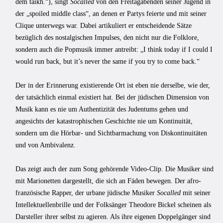
dem taikh.“), singt
Socalled
von den Freitagabenden seiner Jugend in
der „spoiled middle class“, an denen er Partys feierte und mit seiner
Clique unterwegs war. Dabei artikuliert er entscheidende Sätze
bezüglich des nostalgischen Impulses, den nicht nur die Folklore,
sondern auch die Popmusik immer antreibt: „I think today if I could I
would run back, but it’s never the same if you try to come back.“
Der in der Erinnerung existierende Ort ist eben nie derselbe, wie der,
der tatsächlich einmal existiert hat. Bei der jüdischen Dimension von
Musik kann es nie um Authentizität des Judentums gehen und
angesichts der katastrophischen Geschichte nie um Kontinuität,
sondern um die Hörbar- und Sichtbarmachung von Diskontinuitäten
und von Ambivalenz.
Das zeigt auch der zum Song gehörende Video-Clip. Die Musiker sind
mit Marionetten dargestellt, die sich an Fäden bewegen. Der afro-
französische Rapper, der urbane jüdische Musiker
Socalled
mit seiner
Intellektuellenbrille und der Folksänger Theodore Bickel scheinen als
Darsteller ihrer selbst zu agieren. Als ihre eigenen Doppelgänger sind