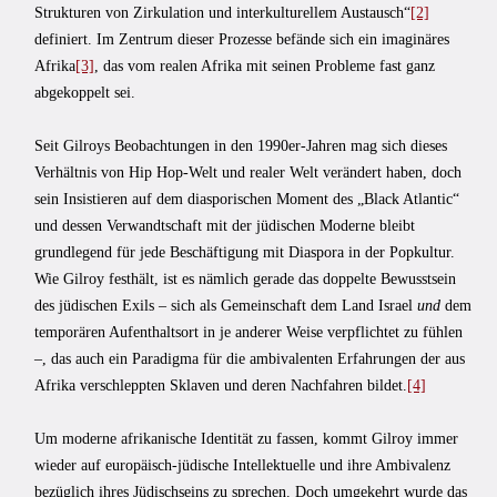
Strukturen von Zirkulation und interkulturellem Austausch“
[2]
definiert. Im Zentrum dieser Prozesse befände sich ein imaginäres
Afrika
[3]
, das vom realen Afrika mit seinen Probleme fast ganz
abgekoppelt sei.
Seit Gilroys Beobachtungen in den 1990er-Jahren mag sich dieses
Verhältnis von Hip Hop-Welt und realer Welt verändert haben, doch
sein Insistieren auf dem diasporischen Moment des „Black Atlantic“
und dessen Verwandtschaft mit der jüdischen Moderne bleibt
grundlegend für jede Beschäftigung mit Diaspora in der Popkultur.
Wie Gilroy festhält, ist es nämlich gerade das doppelte Bewusstsein
des jüdischen Exils – sich als Gemeinschaft dem Land Israel
und
dem
temporären Aufenthaltsort in je anderer Weise verpflichtet zu fühlen
–, das auch ein Paradigma für die ambivalenten Erfahrungen der aus
Afrika verschleppten Sklaven und deren Nachfahren bildet.
[4]
Um moderne afrikanische Identität zu fassen, kommt Gilroy immer
wieder auf europäisch-jüdische Intellektuelle und ihre Ambivalenz
bezüglich ihres Jüdischseins zu sprechen. Doch umgekehrt wurde das