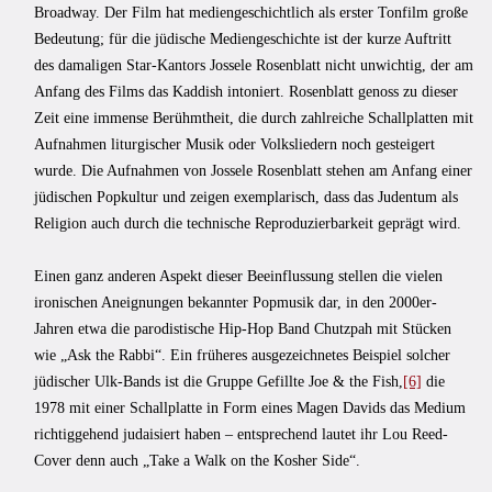
Broadway. Der Film hat mediengeschichtlich als erster Tonfilm große
Bedeutung; für die jüdische Mediengeschichte ist der kurze Auftritt
des damaligen Star-Kantors Jossele Rosenblatt nicht unwichtig, der am
Anfang des Films das Kaddish intoniert. Rosenblatt genoss zu dieser
Zeit eine immense Berühmtheit, die durch zahlreiche Schallplatten mit
Aufnahmen liturgischer Musik oder Volksliedern noch gesteigert
wurde. Die Aufnahmen von Jossele Rosenblatt stehen am Anfang einer
jüdischen Popkultur und zeigen exemplarisch, dass das Judentum als
Religion auch durch die technische Reproduzierbarkeit geprägt wird.
Einen ganz anderen Aspekt dieser Beeinflussung stellen die vielen
ironischen Aneignungen bekannter Popmusik dar, in den 2000er-
Jahren etwa die parodistische Hip-Hop Band Chutzpah mit Stücken
wie „Ask the Rabbi“. Ein früheres ausgezeichnetes Beispiel solcher
jüdischer Ulk-Bands ist die Gruppe Gefillte Joe & the Fish,
[6]
die
1978 mit einer Schallplatte in Form eines Magen Davids das Medium
richtiggehend judaisiert haben – entsprechend lautet ihr Lou Reed-
Cover denn auch „Take a Walk on the Kosher Side“.