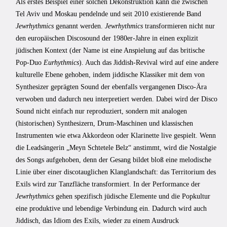
Als erstes Beispiel einer solchen Dekonstruktion kann die zwischen
Tel Aviv und Moskau pendelnde und seit 2010 existierende Band
Jewrhythmics
genannt werden.
Jewrhythmics
transformieren nicht nur
den europäischen Discosound der 1980er-Jahre in einen explizit
jüdischen Kontext (der Name ist eine Anspielung auf das britische
Pop-Duo
Eurhythmics
). Auch das Jiddish-Revival wird auf eine andere
kulturelle Ebene gehoben, indem jiddische Klassiker mit dem von
Synthesizer geprägten Sound der ebenfalls vergangenen Disco-Ära
verwoben und dadurch neu interpretiert werden. Dabei wird der Disco
Sound nicht einfach nur reproduziert, sondern mit analogen
(historischen) Synthesizern, Drum-Maschinen und klassischen
Instrumenten wie etwa Akkordeon oder Klarinette live gespielt. Wenn
die Leadsängerin „Meyn Schtetele Belz“ anstimmt, wird die Nostalgie
des Songs aufgehoben, denn der Gesang bildet bloß eine melodische
Linie über einer discotauglichen Klanglandschaft: das Territorium des
Exils wird zur Tanzfläche transformiert. In der Performance der
Jewrhythmics
gehen spezifisch jüdische Elemente und die Popkultur
eine produktive und lebendige Verbindung ein. Dadurch wird auch
Jiddisch, das Idiom des Exils, wieder zu einem Ausdruck