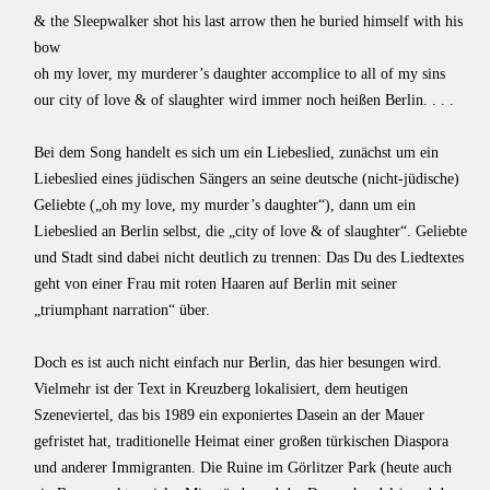
& the Sleepwalker shot his last arrow then he buried himself with his
bow
oh my lover, my murderer’s daughter accomplice to all of my sins
our city of love & of slaughter wird immer noch heißen Berlin. . . .
Bei dem Song handelt es sich um ein Liebeslied, zunächst um ein
Liebeslied eines jüdischen Sängers an seine deutsche (nicht-jüdische)
Geliebte („oh my love, my murder’s daughter“), dann um ein
Liebeslied an Berlin selbst, die „city of love & of slaughter“. Geliebte
und Stadt sind dabei nicht deutlich zu trennen: Das Du des Liedtextes
geht von einer Frau mit roten Haaren auf Berlin mit seiner
„triumphant narration“ über.
Doch es ist auch nicht einfach nur Berlin, das hier besungen wird.
Vielmehr ist der Text in Kreuzberg lokalisiert, dem heutigen
Szeneviertel, das bis 1989 ein exponiertes Dasein an der Mauer
gefristet hat, traditionelle Heimat einer großen türkischen Diaspora
und anderer Immigranten. Die Ruine im Görlitzer Park (heute auch