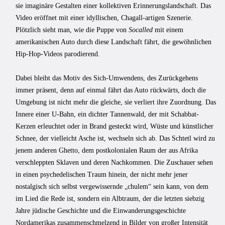
sie imaginäre Gestalten einer kollektiven Erinnerungslandschaft. Das
Video eröffnet mit einer idyllischen, Chagall-artigen Szenerie.
Plötzlich sieht man, wie die Puppe von
Socalled
mit einem
amerikanischen Auto durch diese Landschaft fährt, die gewöhnlichen
Hip-Hop-Videos parodierend.
Dabei bleibt das Motiv des Sich-Umwendens, des Zurückgehens
immer präsent, denn auf einmal fährt das Auto rückwärts, doch die
Umgebung ist nicht mehr die gleiche, sie verliert ihre Zuordnung. Das
Innere einer U-Bahn, ein dichter Tannenwald, der mit Schabbat-
Kerzen erleuchtet oder in Brand gesteckt wird, Wüste und künstlicher
Schnee, der vielleicht Asche ist, wechseln sich ab. Das Schtetl wird zu
jenem anderen Ghetto, dem postkolonialen Raum der aus Afrika
verschleppten Sklaven und deren Nachkommen. Die Zuschauer sehen
in einen psychedelischen Traum hinein, der nicht mehr jener
nostalgisch sich selbst vergewissernde „chulem“ sein kann, von dem
im Lied die Rede ist, sondern ein Albtraum, der die letzten siebzig
Jahre jüdische Geschichte und die Einwanderungsgeschichte
Nordamerikas zusammenschmelzend in Bilder von großer Intensität