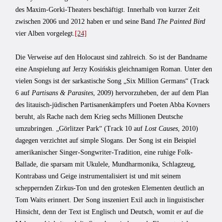
des Maxim-Gorki-Theaters beschäftigt. Innerhalb von kurzer Zeit
zwischen 2006 und 2012 haben er und seine Band
The Painted Bird
vier Alben vorgelegt.
[24]
Die Verweise auf den Holocaust sind zahlreich. So ist der Bandname
eine Anspielung auf Jerzy Kosińskis gleichnamigen Roman. Unter den
vielen Songs ist der sarkastische Song „Six Million Germans“ (Track
6 auf
Partisans & Parasites
, 2009) hervorzuheben, der auf dem Plan
des litauisch-jüdischen Partisanenkämpfers und Poeten Abba Kovners
beruht, als Rache nach dem Krieg sechs Millionen Deutsche
umzubringen. „Görlitzer Park“ (Track 10 auf
Lost Causes
, 2010)
dagegen verzichtet auf simple Slogans. Der Song ist ein Beispiel
amerikanischer Singer-Songwriter-Tradition, eine ruhige Folk-
Ballade, die sparsam mit Ukulele, Mundharmonika, Schlagzeug,
Kontrabass und Geige instrumentalisiert ist und mit seinem
scheppernden Zirkus-Ton und den grotesken Elementen deutlich an
Tom Waits erinnert. Der Song inszeniert Exil auch in linguistischer
Hinsicht, denn der Text ist Englisch und Deutsch, womit er auf die