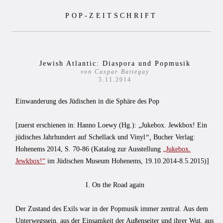
Zum
POP-ZEITSCHRIFT
Inhalt
springen
Jewish Atlantic: Diaspora und Popmusik
von Caspar Battegay
5.11.2014
Einwanderung des Jüdischen in die Sphäre des Pop
[zuerst erschienen in: Hanno Loewy (Hg.): „Jukebox. Jewkbox! Ein
jüdisches Jahrhundert auf Schellack und Vinyl
“,
Bucher Verlag:
Hohenems 2014, S. 70-86 (Katalog zur Ausstellung
„Jukebox.
Jewkbox!“
im Jüdischen Museum Hohenems, 19.10.2014-8.5.2015)]
I. On the Road again
Der Zustand des Exils war in der Popmusik immer zentral. Aus dem
Unterwegssein, aus der Einsamkeit der Außenseiter und ihrer Wut, aus