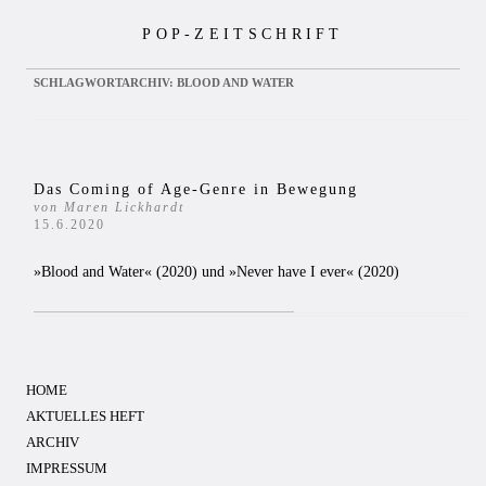
Zum
POP-ZEITSCHRIFT
Inhalt
springen
SCHLAGWORTARCHIV:
BLOOD AND WATER
Das Coming of Age-Genre in Bewegung
von Maren Lickhardt
15.6.2020
»Blood and Water« (2020) und »Never have I ever« (2020)
HOME
AKTUELLES HEFT
ARCHIV
IMPRESSUM