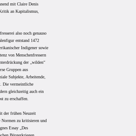
innend mit Claire Denis
ritik an Kapitalismus,
resserei also noch genauso
lenfigur entstand 1472
rikanischer Indigener sowie
stenz von Menschenfressern
Unterdrückung der „wilden“
erse Gruppen aus
niale Subjekte, Arbeitende,
. Die vermeintliche
dern gleichzeitig auch ein
st zu erschaffen.
it der frühen Neuzeit
 Normen zu kritisieren und
aignes Essay „Des
ischen Bürgerkriegen