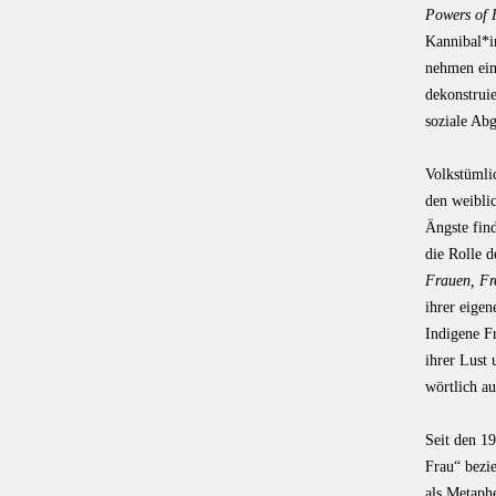
Powers of 
Kannibal*i
nehmen eine
dekonstrui
soziale Ab
Volkstümli
den weiblic
Ängste fin
die Rolle 
Frauen, Fr
ihrer eigen
Indigene F
ihrer Lust 
wörtlich au
Seit den 19
Frau“ bezi
als Metaphe