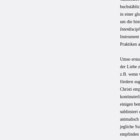
buchstäbli
in einer gl
um die his
Interdiscip
Instrument 
Praktiken 
Umso erstau
der Liebe 
z.B. wenn 
fördern so
Christi em
kontinuier
einigen be
sublimiert 
animalisch 
jegliche S
empfinden