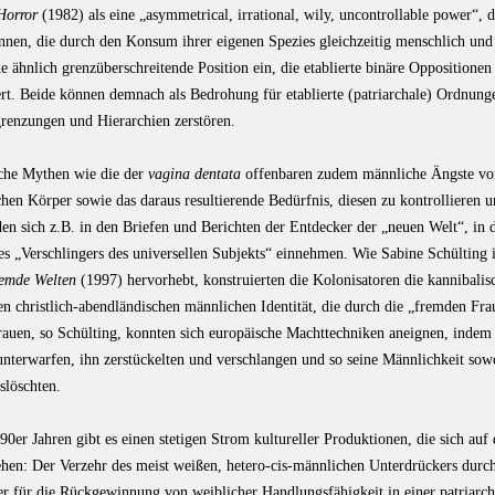
Horror
(1982) als eine „asymmetrical, irrational, wily, uncontrollable power“, 
nnen, die durch den Konsum ihrer eigenen Spezies gleichzeitig menschlich und 
 ähnlich grenzüberschreitende Position ein, die etablierte binäre Oppositionen 
ert. Beide können demnach als Bedrohung für etablierte (patriarchale) Ordnung
grenzungen und Hierarchien zerstören.
che Mythen wie die der
vagina dentata
offenbaren zudem männliche Ängste vor
hen Körper sowie das daraus resultierende Bedürfnis, diesen zu kontrollieren 
den sich z.B. in den Briefen und Berichten der Entdecker der „neuen Welt“, i
des „Verschlingers des universellen Subjekts“ einnehmen. Wie Sabine Schülting
emde Welten
(1997) hervorhebt, konstruierten die Kolonisatoren die kannibali
en christlich-abendländischen männlichen Identität, die durch die „fremden Fr
rauen, so Schülting, konnten sich europäische Machttechniken aneignen, indem
unterwarfen, ihn zerstückelten und verschlangen und so seine Männlichkeit sow
slöschten.
90er Jahren gibt es einen stetigen Strom kultureller Produktionen, die sich auf
ehen: Der Verzehr des meist weißen, hetero-cis-männlichen Unterdrückers durch
r für die Rückgewinnung von weiblicher Handlungsfähigkeit in einer patriarcha