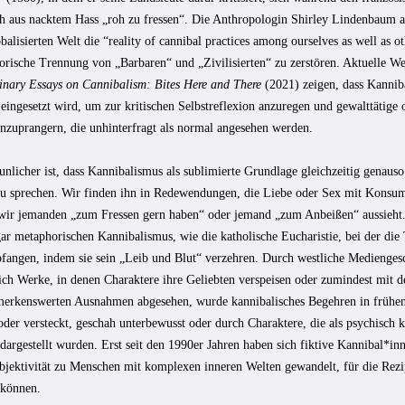
ch aus nacktem Hass „roh zu fressen“. Die Anthropologin Shirley Lindenbaum a
obalisierten Welt die “reality of cannibal practices among ourselves as well as o
torische Trennung von „Barbaren“ und „Zivilisierten“ zu zerstören. Aktuelle W
linary Essays on Cannibalism: Bites Here and There
(2021) zeigen, dass Kannib
eingesetzt wird, um zur kritischen Selbstreflexion anzuregen und gewalttätige 
anzuprangern, die unhinterfragt als normal angesehen werden.
nlicher ist, dass Kannibalismus als sublimierte Grundlage gleichzeitig genaus
zu sprechen. Wir finden ihn in Redewendungen, die Liebe oder Sex mit Konsum
wir jemanden „zum Fressen gern haben“ oder jemand „zum Anbeißen“ aussieht. 
gar metaphorischen Kannibalismus, wie die katholische Eucharistie, bei der di
pfangen, indem sie sein „Leib und Blut“ verzehren. Durch westliche Mediengesc
lich Werke, in denen Charaktere ihre Geliebten verspeisen oder zumindest mit
merkenswerten Ausnahmen abgesehen, wurde kannibalisches Begehren in frühen
oder versteckt, geschah unterbewusst oder durch Charaktere, die als psychisch 
dargestellt wurden. Erst seit den 1990er Jahren haben sich fiktive Kannibal*i
ubjektivität zu Menschen mit komplexen inneren Welten gewandelt, für die Rez
 können.