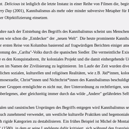
mt.
Delicious
ist lediglich die letzte Instanz in einer Reihe von Filmen die, beg
very Day
(2001), Kannibalismus als mehr oder minder subversive Metapher für K
r Objektifizierung einsetzen.
ahre nach der Entstehung des Begriffs des Kannibalismus scheint uns Menschenf
eren wie schon die „Entdecker“ der „neuen Welt“. Die heute prominente Kanniba
r ersten Reise von Kolumbus basierend auf fragwürdigen Berichten einiger ame
tonung des „Cariba“-Volks durch die spanischen Siedler. Die vermeintliche Exi
e es den Konquistadoren, ihr koloniales Projekt und die damit einhergehende 
en im Namen der Zivilisierung zu legitimieren. Im Laufe der Zeit wurden div
lichen sozialen, kulturellen und religiösen Realitäten, wie z.B. Jüd*innen, kolo
mosexuelle, Christ*innen und Nichtchrist*innen des Kannibalismus beschuldigt
eser Gruppen ermöglichte es nicht nur, ihre Unterordnung zu rechtfertigen, son
berlegenes, aber gleichzeitig immer durch das wilde „Andere“ gefährdetes Selb
alen und rassistischen Ursprüngen des Begriffs entgegen wird Kannibalismus se
 auch zunehmend verwendet, um westliche kulturelle Praktiken und hegemoniale
h rigide Kategorien zu destabilisieren. Ein frühes Beispiel ist Michel de Mont
 (1580), in dem er seine Landsleute dafür kritisiert, sich während den französ