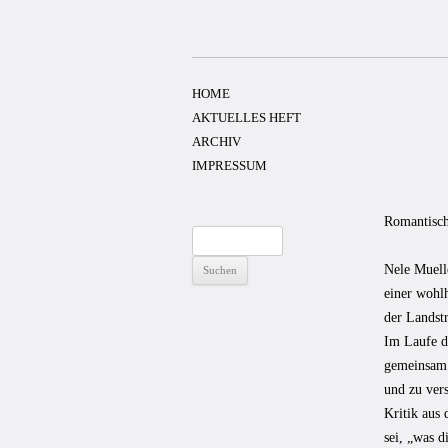
Zum
Inhalt
springen
HOME
AKTUELLES HEFT
ARCHIV
IMPRESSUM
Romantisch
Suchen
nach:
Nele Muell
einer wohl
der Landstr
Im Laufe de
gemeinsam 
und zu vers
Kritik aus
sei, „was d