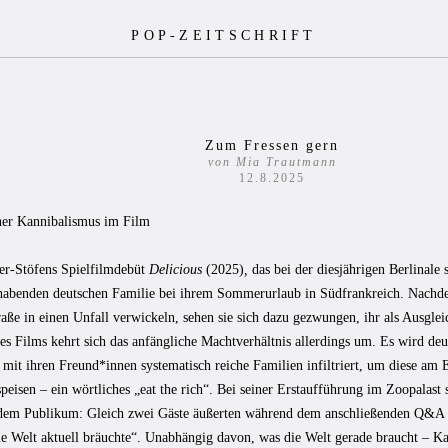
POP-ZEITSCHRIFT
Zum Fressen gern
von Mia Trautmann
12.8.2025
er Kannibalismus im Film
er-Stöfens Spielfilmdebüt
Delicious
(2025)
,
das bei der diesjährigen Berlinale 
habenden deutschen Familie bei ihrem Sommerurlaub in Südfrankreich. Nachde
aße in einen Unfall verwickeln, sehen sie sich dazu gezwungen, ihr als Ausglei
s Films kehrt sich das anfängliche Machtverhältnis allerdings um. Es wird deut
mit ihren Freund*innen systematisch reiche Familien infiltriert, um diese am
peisen – ein wörtliches „eat the rich“. Bei seiner Erstaufführung im Zoopalast 
 dem Publikum: Gleich zwei Gäste äußerten während dem anschließenden Q&A lau
ie Welt aktuell bräuchte“. Unabhängig davon, was die Welt gerade braucht – Ka