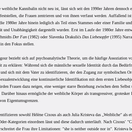
weibliche Kannibalin nicht neu ist, lässt sich seit den 1990er Jahren dennoch
feststellen, die Frauen zentrieren und von ihnen verfasst werden. Auffallend i
n die 1980er Jahre hinein lediglich als Teil eines Stammes oder einer Familie u
ät und Unabhängigkeit dargestellt wurden. Erst im Laufe der 1980er Jahre entw
chmidts
Der Fan
(1982) oder Slavenka Drakulićs
Das Liebesopfer
(1995) Narrat
in den Fokus stellen.
gour bezieht sich auf psychoanalytische Theorie, um die häufige Assoziation 
t zu erklären: Während sich die männliche sexuelle Identität durch das Bedürfn
 und sich mit dem Vater zu identifizieren, der den Zugang zur symbolischen O
exualentwicklung eine kontinuierliche Identifikation mit dem ersten Liebesobje
ürden Frauen dazu neigen, eine weniger starre Beziehung zwischen dem Selbst
. Darüber hinaus ermögliche der weibliche Körper als transgressiver, groteske
von Eigentumsgrenzen.
ntifizieren sowohl Hélène Cixous als auch Julia Kristeva das „Weibliche“ als et
der-Kategorien einordnen lässt und diese dadurch unterläuft. Nach Cixous‘ “Ca
schreitet die Frau ihre Limitationen: “she is neither outside nor in“. Kristeva 