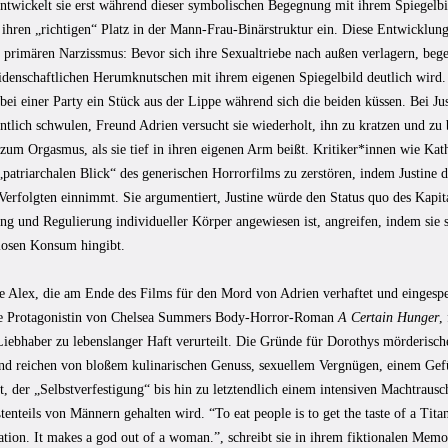
entwickelt sie erst während dieser symbolischen Begegnung mit ihrem Spiegelbil
ihren „richtigen“ Platz in der Mann-Frau-Binärstruktur ein. Diese Entwicklung
primären Narzissmus: Bevor sich ihre Sexualtriebe nach außen verlagern, begehr
eidenschaftlichen Herumknutschen mit ihrem eigenen Spiegelbild deutlich wird.
bei einer Party ein Stück aus der Lippe während sich die beiden küssen. Bei Ju
entlich schwulen, Freund Adrien versucht sie wiederholt, ihn zu kratzen und z
 zum Orgasmus, als sie tief in ihren eigenen Arm beißt. Kritiker*innen wie Ka
„patriarchalen Blick“ des generischen Horrorfilms zu zerstören, indem Justine d
 Verfolgten einnimmt. Sie argumentiert, Justine würde den Status quo des Kapit
g und Regulierung individueller Körper angewiesen ist, angreifen, indem sie 
osen Konsum hingibt.
e Alex, die am Ende des Films für den Mord von Adrien verhaftet und eingesp
ie Protagonistin von Chelsea Summers Body-Horror-Roman
A Certain Hunger
,
 Liebhaber zu lebenslanger Haft verurteilt. Die Gründe für Dorothys mörderisc
 und reichen von bloßem kulinarischen Genuss, sexuellem Vergnügen, einem Gef
t, der „Selbstverfestigung“ bis hin zu letztendlich einem intensiven Machtrausch
enteils von Männern gehalten wird. “To eat people is to get the taste of a Titan.
tion. It makes a god out of a woman.”, schreibt sie in ihrem fiktionalen Memo