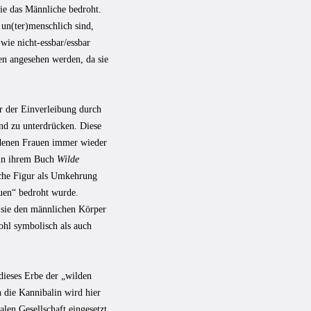
die das Männliche bedroht.
un(ter)menschlich sind,
wie nicht-essbar/essbar
en angesehen werden, da sie
 der Einverleibung durch
und zu unterdrücken. Diese
n denen Frauen immer wieder
 in ihrem Buch
Wilde
sche Figur als Umkehrung
auen“ bedroht wurde.
 sie den männlichen Körper
ohl symbolisch als auch
 dieses Erbe der „wilden
 die Kannibalin wird hier
len Gesellschaft eingesetzt.