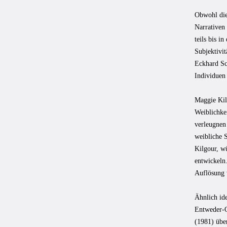
Obwohl die 
Narrativen 
teils bis i
Subjektivit
Eckhard S
Individuen 
Maggie Kil
Weiblichkei
verleugnen
weibliche S
Kilgour, w
entwickeln
Auflösung 
Ähnlich ide
Entweder-O
(1981) über