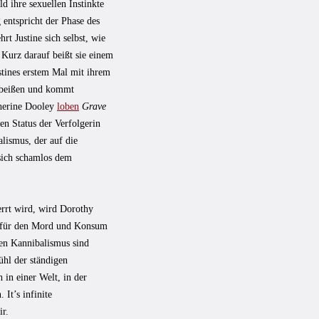
d ihre sexuellen Instinkte
 entspricht der Phase des
t Justine sich selbst, wie
 Kurz darauf beißt sie einem
stines erstem Mal mit ihrem
u beißen und kommt
therine Dooley
loben
Grave
en Status der Verfolgerin
alismus, der auf die
sich schamlos dem
errt wird, wird Dorothy
 für den Mord und Konsum
hen Kannibalismus sind
ühl der ständigen
 in einer Welt, in der
 It’s infinite
ir.