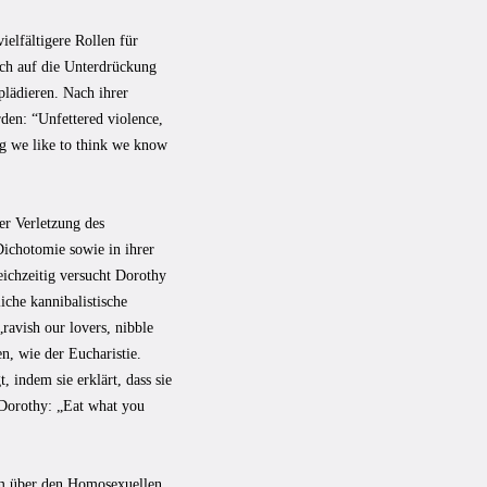
ielfältigere Rollen für
sich auf die Unterdrückung
plädieren. Nach ihrer
rden: “Unfettered violence,
ing we like to think we know
er Verletzung des
Dichotomie sowie in ihrer
ichzeitig versucht Dorothy
che kannibalistische
ravish our lovers, nibble
en, wie der Eucharistie.
, indem sie erklärt, dass sie
 Dorothy: „Eat what you
 um über den Homosexuellen