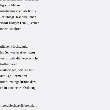
eitig von Männern
nibalismus auch als Kritik
 offenlegt. Kannibalinnen
ertain Hunger
(2020) stellen
 indem sie ihren
ztlichen Hochschule.
oßen Schwester Alex, dazu
er Rituale die vegetarische
trollierbaren
beizubringen, wie sie mit
z der Ego-Formation
ntiert, zwingt Justine dazu,
sen in eine neue „Ordnung“
 geschlechterdifferenziert