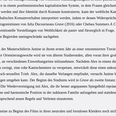
re in einem postfeministischen kapitalistischen System, in dem Frauen gleichz
 werden und ihre Identität durch Konsum konstruieren, kann der weibliche Kan
chalischen Konsumverhalten interpretiert werden, indem er dessen Widersprüche
otagonistinnen von Julia Ducourneaus
Grave
(2016) oder Chelsea Summers
A C
ntionelle Vorstellungen von Weiblichkeit als passiv und fürsorglich in Frage,
en Begierden uneingeschränkt nachgeben.
 der Musterschülerin Justine in ihrem ersten Jahr an einer renommierten Tierär
r Orientierungswoche wird sie von älteren Studierenden, allen voran ihrer gr
 an verschiedenen Einweihungsriten teilzunehmen. Nachdem Alex in einem dies
u zwingt, eine rohe Kaninchenniere zu verspeisen, entwickelt diese einen unkon
isch-sexuellen Trieb. Alex, die dasselbe Verlangen empfindet, versucht Justine 
gen umgehen kann. Der Beginn des Studiums wird in
Grave
als zweite Instan
: Die Wiedervereinigung mit Alex, die ihr besser angepasstes Spiegelbild repräse
me und harmonische Position in der nuklearen Familie aufzugeben und stattdes
sprechend neuen Regeln und Verboten einzutreten.
tine zu Beginn des Films in ihren neutralen und formlosen Kleidern noch nicht