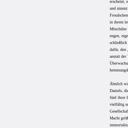
erscheint, 
und nimmt 
Freudschen 
in ihrem l
Mitschüler 
engen, eig
schließlich
dafür, den 
anstatt der
Überwachun
hemmungsl
Ähnlich wi
Daniels, d
fünf ihrer
vielfältig
Gesellschaf
Macht größt
immortaliza