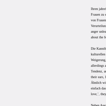
Ihren jahre
Frauen zu e
von Frauen,
Verurteilun
anger unlea
about the f
Die Kanniba
kulturellen
Weigerung,
allerdings
Tendenz, ar
their ears,
Ähnlich wie
einfach da
love,’, the
Neben Asso