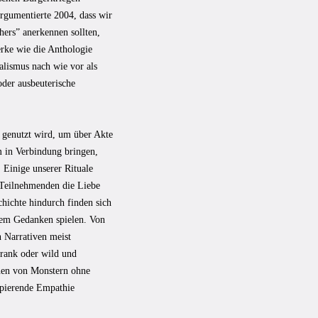
rgumentierte 2004, dass wir
thers” anerkennen sollten,
erke wie die Anthologie
alismus nach wie vor als
oder ausbeuterische
o genutzt wird, um über Akte
 in Verbindung bringen,
Einige unserer Rituale
e Teilnehmenden die Liebe
hichte hindurch finden sich
 dem Gedanken spielen. Von
 Narrativen meist
krank oder wild und
nnen von Monstern ohne
ipierende Empathie