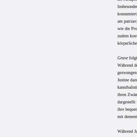
Insbesonde
konsumiert
am patriar
wie die Pr
zudem konve
körperlich
Grave
folgt
Während de
gezwungen,
Justine daz
kannibalist
ihren Zwän
dargestellt
ihre beque
mit dement
Während Jus