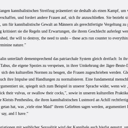
langen kannibalistischen Streifzug präsentiert sie deshalb als einen Kampf, um v
rschaffen, und fordert andere Frauen auf, sich ihr anzuschließen. Sie bezieht 
 um für kannibalistische Gewalt an Männern als gerechtfertigte Vergeltung zu 
g kritisiert sie die Regeln und Erwartungen, die ihrem Geschlecht auferlegt we
shed, the will to destroy, the need to undo – these acts run counter to everyth
eminine nature.”
lin unterläuft dementsprechend das patriarchale System gleich dreifach: In ihr
 Tabus, die eigene Spezies zu verspeisen, in ihrer Umkehrung der Jäger-Beute-
 sich den kulturellen Normen zu beugen, die Frauen zugeschrieben werden. Gle
 auch ihre Impulse und Handlungen zu normalisieren. Eine fundamental menschli
gumentiert sie, spiegelt sich zum Beispiel in unserer Sprache wider, wenn wir „
 lick their vulvas, or swallow their cocks,”, sowie in unseren kulturellen Praktik
 Kleists Penthesilea, die ihren kannibalistischen Lustmord an Achill rechtfertigt
s getan hat, was „viele eine Maid“ ihrem Geliebten sagen werden, argumentiert
y say, and I have.“
ziationen mit weiblicher Sexualität wird der Kannibale auch häufig genutzt,