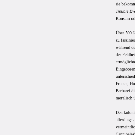
sie bekom
Trouble E
Konsum ode
Über 500 J
zu faszini
während de
der Fehlbe
ermöglicht
Eingeboren
unterschied
Frauen, Ho
Barbarei di
moralisch ü
Den koloni
allerdings
vermeintlic
Cannibales“