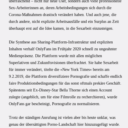
überraschend – nicht nur neue User, sondern auch viele professionelle
Sex-Arbeiterinnen an, deren Arbeitsbedingungen sich durch die
Corona-Maßnahmen drastisch verändert haben. Und auch jene, die
durch andere, nicht explizite Arbeitsausfälle und ein Surplus an Zeit
überhaupt erst auf die Idee kamen, in die Sexarbeit einzusteigen.
Die Synthese aus Sharing-Plattform-Infrastruktur und expliziten
Inhalten verhalf OnlyFans im Frühjahr 2020 schnell zu ungeahnter
Medienpräsenz. Die Plattform wurde mit allen möglichen
Superlativen und Zukunftsvisionen überfrachtet. Sie habe Sexarbeit
für immer verändert, titelte die »New York Times« bereits am
9.2.2019, die Plattform diversifiziere Pornografie und schaffe endlich
faire Produktionsbedingungen für das sonst oftmals prekäre Geschäft.
Spätestens seit Ex-Disney-Star Bella Thorne sich einen Account
zulegte (angeblich, um für eine Filmrolle zu recherchieren), wurde
OnlyFans gar bescheinigt, Pornografie zu normalisieren.
Trotz der ständigen Anrufung ist vielen aber bis heute unklar, was
genau der übersättigten Porno-Landschaft hier hinzuzugefügt wurde.