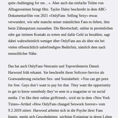
quite challenging for me…«. Aber auch das einfache Teilen von
Alltagsroutinen bringt Hits. Taylor Daley beschreibt in dem ABC-
Dokumentarfilm von 2021 »OnlyFans: Selling Sexy« etwas
verwundert, wie sehr manche seiner männlichen Fans es lieben, ihm
beim Zähneputzen zuzusehen. Die Bereitschaft, online in persönlichen
oder gar intimen Kontakt zu treten und dafür Geld zu bezahlen, sagt
dabei wahrscheinlich weniger über OnlyFans aus als über ein bei
vielen offensichtlich unbefriedigtes Bedürfnis, nämlich dem nach
menschlicher Nähe.
Das hat auch OnlyFans-Veteranin und Topverdienerin Dannii
Harwood früh erkannt. Sie beschreibt ihren Softcore-Service als
Gratwanderung zwischen Sex- und Sozialarbeit: »You can get porn
for free. Guys don’t want to pay for that. They want the opportunity
to get to know somebody they’ve seen in a magazine or on social
media. I’m like their online girlfriend«, wird sie in dem »New York
Times«-Artikel »How OnlyFans changed Sexwork forever« vom
9.2.2019 zitiert. Harwood arbeitet sich in die Psyche ihrer Fans
hinein, merkt sich Gewohnheiten, wichtige Ereignisse in deren Leben