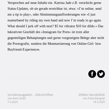
Versprechen auf neue Inhalte ein. Katrina Jade z.B. verschickt gerne
Status-Updates, ob sie gerade erreichbar ist, etwa: »I’m online, send
me a tip to play«, oder Abstimmungsaufforderungen wie »I just
masturbated by riding my own hand and now I’m ready to go again.
What should I jerk off with next? $5 for vibrator $10 for dildo.« Das
lukrativste Geschäft des »Instagram for Porn« ist trotz aller
gegenteiligen Behauptungen und gerne vorgezeigten Belege aber nicht
die Pornografie, sondern die Monetarisierung von Online-Girl- bzw.
Boyfriend-Experiences.
Sonderausgaben – Zeitschriften
2000er-Sensibilität
Beitragsnavigation
von Anna Seidel
von Elena Beregow
7.3.2025
18.3.2025