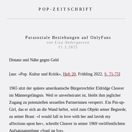
Zum
POP-ZEITSCHRIFT
Inhalt
springen
Parasoziale Beziehungen auf OnlyFans
von Lisa Andergassen
11.3.2025
Distanz und Nähe gegen Geld
[aus: »Pop. Kultur und Kritik«,
Heft 20
, Frühling 2022,
S. 71-75
]
1965 sitzt der spätere amerikanische Bürgerrechtler Eldridge Cleaver
im Männergefängnis. Weil er unverheiratet ist, bleibt ihm jeglicher
Zugang zu potenziellen sexuellen Partnerinnen versperrt. Ein Pin-up-
Girl, das er sich an die Wand heftet, wird zum Objekt seiner Begierde,
zu seiner Braut: »I would fall in love with her and lavish my
affections upon her«, schreibt Cleaver in seiner 1969 veröffentlichten
Aufsatzsammlung »Soul on Ice«.