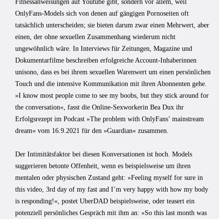
Fitnessanweisungen auf Youtube gibt, sondern vor allem, weil
OnlyFans-Models sich von denen auf gängigen Pornoseiten oft
tatsächlich unterscheiden; sie bieten darum zwar einen Mehrwert, aber
einen, der ohne sexuellen Zusammenhang wiederum nicht
ungewöhnlich wäre. In Interviews für Zeitungen, Magazine und
Dokumentarfilme beschreiben erfolgreiche Account-Inhaberinnen
unisono, dass es bei ihrem sexuellen Warenwert um einen persönlichen
Touch und die intensive Kommunikation mit ihren Abonnenten gehe.
»I know most people come to see my boobs, but they stick around for
the conversation«, fasst die Online-Sexworkerin Bea Dux ihr
Erfolgsrezept im Podcast »The problem with OnlyFans’ mainstream
dream« vom 16.9.2021 für den »Guardian« zusammen.
Der Intimitätsfaktor bei diesen Konversationen ist hoch. Models
suggerieren betonte Offenheit, wenn es beispielsweise um ihren
mentalen oder physischen Zustand geht: »Feeling myself for sure in
this video, 3rd day of my fast and I’m very happy with how my body
is responding!«, postet UberDAD beispielsweise, oder teasert ein
potenziell persönliches Gespräch mit ihm an: »So this last month was