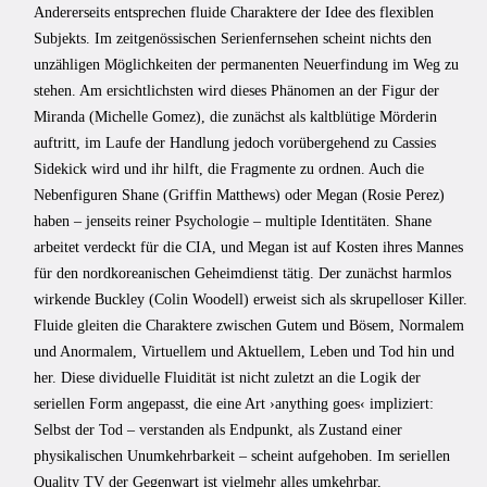
Andererseits entsprechen fluide Charaktere der Idee des flexiblen
Subjekts. Im zeitgenössischen Serienfernsehen scheint nichts den
unzähligen Möglichkeiten der permanenten Neuerfindung im Weg zu
stehen. Am ersichtlichsten wird dieses Phänomen an der Figur der
Miranda (Michelle Gomez), die zunächst als kaltblütige Mörderin
auftritt, im Laufe der Handlung jedoch vorübergehend zu Cassies
Sidekick wird und ihr hilft, die Fragmente zu ordnen. Auch die
Nebenfiguren Shane (Griffin Matthews) oder Megan (Rosie Perez)
haben – jenseits reiner Psychologie – multiple Identitäten. Shane
arbeitet verdeckt für die CIA, und Megan ist auf Kosten ihres Mannes
für den nordkoreanischen Geheimdienst tätig. Der zunächst harmlos
wirkende Buckley (Colin Woodell) erweist sich als skrupelloser Killer.
Fluide gleiten die Charaktere zwischen Gutem und Bösem, Normalem
und Anormalem, Virtuellem und Aktuellem, Leben und Tod hin und
her. Diese dividuelle Fluidität ist nicht zuletzt an die Logik der
seriellen Form angepasst, die eine Art ›anything goes‹ impliziert:
Selbst der Tod – verstanden als Endpunkt, als Zustand einer
physikalischen Unumkehrbarkeit – scheint aufgehoben. Im seriellen
Quality TV der Gegenwart ist vielmehr alles umkehrbar,