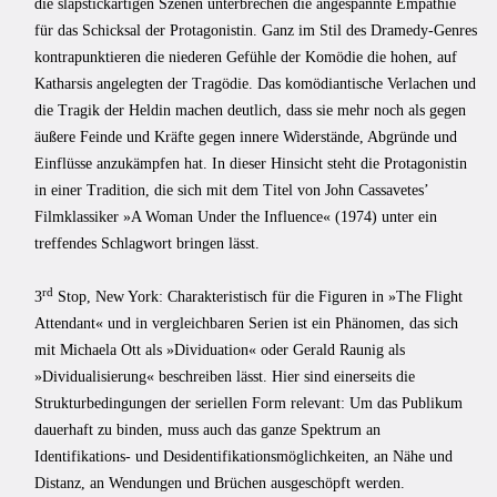
die slapstickartigen Szenen unterbrechen die angespannte Empathie
für das Schicksal der Protagonistin. Ganz im Stil des Dramedy-Genres
kontrapunktieren die niederen Gefühle der Komödie die hohen, auf
Katharsis angelegten der Tragödie. Das komödiantische Verlachen und
die Tragik der Heldin machen deutlich, dass sie mehr noch als gegen
äußere Feinde und Kräfte gegen innere Widerstände, Abgründe und
Einflüsse anzukämpfen hat. In dieser Hinsicht steht die Protagonistin
in einer Tradition, die sich mit dem Titel von John Cassavetes’
Filmklassiker »A Woman Under the Influence« (1974) unter ein
treffendes Schlagwort bringen lässt.
rd
3
Stop, New York: Charakteristisch für die Figuren in »The Flight
Attendant« und in vergleichbaren Serien ist ein Phänomen, das sich
mit Michaela Ott als »Dividuation« oder Gerald Raunig als
»Dividualisierung« beschreiben lässt. Hier sind einerseits die
Strukturbedingungen der seriellen Form relevant: Um das Publikum
dauerhaft zu binden, muss auch das ganze Spektrum an
Identifikations- und Desidentifikationsmöglichkeiten, an Nähe und
Distanz, an Wendungen und Brüchen ausgeschöpft werden.