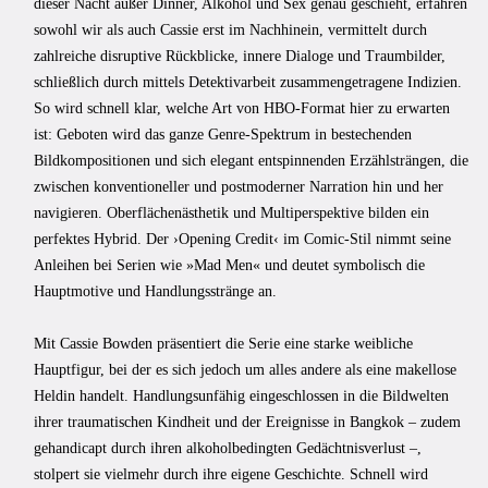
dieser Nacht außer Dinner, Alkohol und Sex genau geschieht, erfahren
sowohl wir als auch Cassie erst im Nachhinein, vermittelt durch
zahlreiche disruptive Rückblicke, innere Dialoge und Traumbilder,
schließlich durch mittels Detektivarbeit zusammengetragene Indizien.
So wird schnell klar, welche Art von HBO-Format hier zu erwarten
ist: Geboten wird das ganze Genre-Spektrum in bestechenden
Bildkompositionen und sich elegant entspinnenden Erzählsträngen, die
zwischen konventioneller und postmoderner Narration hin und her
navigieren. Oberflächenästhetik und Multiperspektive bilden ein
perfektes Hybrid. Der ›Opening Credit‹ im Comic-Stil nimmt seine
Anleihen bei Serien wie »Mad Men« und deutet symbolisch die
Hauptmotive und Handlungsstränge an.
Mit Cassie Bowden präsentiert die Serie eine starke weibliche
Hauptfigur, bei der es sich jedoch um alles andere als eine makellose
Heldin handelt. Handlungsunfähig eingeschlossen in die Bildwelten
ihrer traumatischen Kindheit und der Ereignisse in Bangkok – zudem
gehandicapt durch ihren alkoholbedingten Gedächtnisverlust –,
stolpert sie vielmehr durch ihre eigene Geschichte. Schnell wird