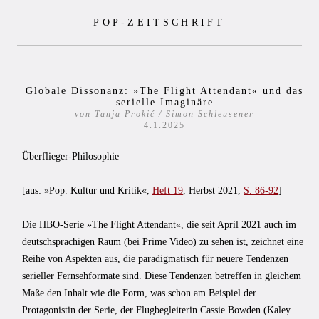
Zum
POP-ZEITSCHRIFT
Inhalt
springen
Globale Dissonanz: »The Flight Attendant« und das
serielle Imaginäre
von Tanja Prokić / Simon Schleusener
4.1.2025
Überflieger-Philosophie
[aus: »Pop. Kultur und Kritik«,
Heft 19
, Herbst 2021,
S. 86-92
]
Die HBO-Serie »The Flight Attendant«, die seit April 2021 auch im
deutschsprachigen Raum (bei Prime Video) zu sehen ist, zeichnet eine
Reihe von Aspekten aus, die paradigmatisch für neuere Tendenzen
serieller Fernsehformate sind. Diese Tendenzen betreffen in gleichem
Maße den Inhalt wie die Form, was schon am Beispiel der
Protagonistin der Serie, der Flugbegleiterin Cassie Bowden (Kaley