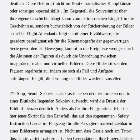
deutlich: Diese Heldin ist nicht im Besitz martialischer Kampfkünste
oder sonstiger ›special skills‹. Im Gegenteil, die Souveränität über
ihre eigene Geschichte hängt kaum vom aktionsreichen Eingriff in die
Geschehnisse, sondern buchstäblich von der Rückeroberung der Bilder
ab. »The Flight Attendant« folgt damit einer Erzählweise, die
geradezu paradigmatisch für die Kinematografie der gegenwärtigen
Serie geworden ist. Bewegung kommt in die Ereignisse weniger durch
die Aktionen der Figuren als durch die Unordnung zwischen
imaginären, realen und virtuellen Bildern. Diese Bilder stoßen den
Figuren regelrecht zu, indem sie sich als Fall und Aufgabe
aufdrängen. Es gilt, die Ordnung der Bilder wiederherzustellen.
nd
2
Stop, Seoul: Spätestens als Cassie neben dem ermordeten und in
einer Blutlache liegenden Sokolov aufwacht, wird die Drastik der
Bildturbulenzen deutlich. Anders als für ihre Flugroutinen fehlt ihr
hier jenes Skript für den Ernstfall, das auf den sogenannten ›Safety
Instruction Cards‹ im Flugzeug für alle Passagiere nachvollziehbar in
einer Bilderserie arrangiert ist. Nicht nur, dass Cassie noch am Tatort
duscht; sie verteilt nahezu auf allen Gegenständen ihre Fingerabdrücke