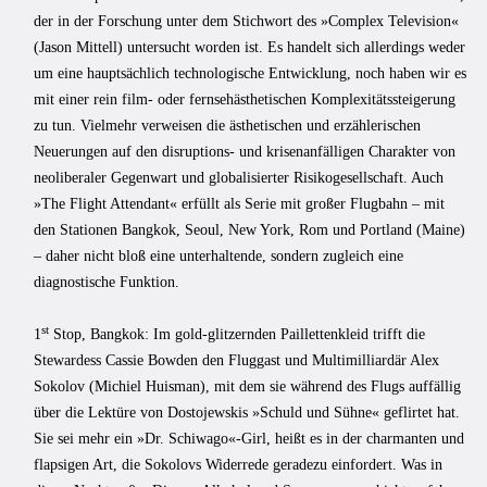
der in der Forschung unter dem Stichwort des »Complex Television«
(Jason Mittell) untersucht worden ist. Es handelt sich allerdings weder
um eine hauptsächlich technologische Entwicklung, noch haben wir es
mit einer rein film- oder fernsehästhetischen Komplexitätssteigerung
zu tun. Vielmehr verweisen die ästhetischen und erzählerischen
Neuerungen auf den disruptions- und krisenanfälligen Charakter von
neoliberaler Gegenwart und globalisierter Risikogesellschaft. Auch
»The Flight Attendant« erfüllt als Serie mit großer Flugbahn – mit
den Stationen Bangkok, Seoul, New York, Rom und Portland (Maine)
– daher nicht bloß eine unterhaltende, sondern zugleich eine
diagnostische Funktion.
st
1
Stop, Bangkok: Im gold-glitzernden Paillettenkleid trifft die
Stewardess Cassie Bowden den Fluggast und Multimilliardär Alex
Sokolov (Michiel Huisman), mit dem sie während des Flugs auffällig
über die Lektüre von Dostojewskis »Schuld und Sühne« geflirtet hat.
Sie sei mehr ein »Dr. Schiwago«-Girl, heißt es in der charmanten und
flapsigen Art, die Sokolovs Widerrede geradezu einfordert. Was in