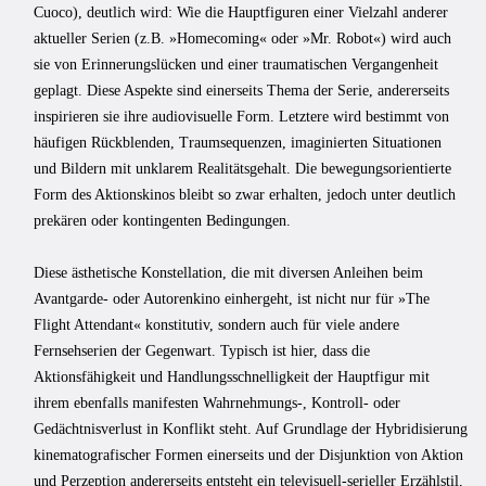
Cuoco), deutlich wird: Wie die Hauptfiguren einer Vielzahl anderer
aktueller Serien (z.B. »Homecoming« oder »Mr. Robot«) wird auch
sie von Erinnerungslücken und einer traumatischen Vergangenheit
geplagt. Diese Aspekte sind einerseits Thema der Serie, andererseits
inspirieren sie ihre audiovisuelle Form. Letztere wird bestimmt von
häufigen Rückblenden, Traumsequenzen, imaginierten Situationen
und Bildern mit unklarem Realitätsgehalt. Die bewegungsorientierte
Form des Aktionskinos bleibt so zwar erhalten, jedoch unter deutlich
prekären oder kontingenten Bedingungen.
Diese ästhetische Konstellation, die mit diversen Anleihen beim
Avantgarde- oder Autorenkino einhergeht, ist nicht nur für »The
Flight Attendant« konstitutiv, sondern auch für viele andere
Fernsehserien der Gegenwart. Typisch ist hier, dass die
Aktionsfähigkeit und Handlungsschnelligkeit der Hauptfigur mit
ihrem ebenfalls manifesten Wahrnehmungs-, Kontroll- oder
Gedächtnisverlust in Konflikt steht. Auf Grundlage der Hybridisierung
kinematografischer Formen einerseits und der Disjunktion von Aktion
und Perzeption andererseits entsteht ein televisuell-serieller Erzählstil,