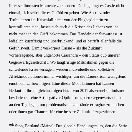
ihrer schlimmsten Momente zu spenden. Doch gelingt es Cassie nicht
einmal, sich selbst dieses Gefühl zu geben. Wie Absturz oder
Turbulenzen im Krisenfall nicht von der Flugbegleiterin zu
kontrollieren sind, lassen sich auch die Krisen des Lebens von ihr
nicht mehr in den Griff bekommen. Das Handeln der Stewardess ist
lediglich kurzfristig und überbrückend, und es betrifft allenfalls die
Gefühlswelt. Damit verkörpert Cassie – als die Zukunft
vorhersagende, aber ungehörte Cassandra – den Status quo unserer
Gegenwartsgesellschaft. Wo langfristige Maßnahmen gegen die
schwelende Krise versagen, werden individuelle und kollektive
Affektmodulationen immer wichtiger, um die Dauerkrisen wenigstens
emotional zu bewältigen. Eine dieser Modulationen hat Lauren
Berlant in ihrem gleichnamigen Buch von 2011 als »cruel optimism«
beschrieben: eine Art negativer Optimismus, den Gegenwartssubjekte
an den Tag legen, um problematische Umstände ertragbar zu machen
oder ihnen gar Chancen für eine bessere Zukunft abzugewinnen.
th
5
Stop, Portland (Maine): Der globale Handlungsraum, den die Serie