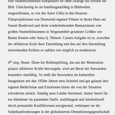
eine Stummfilmheldin transponiert sie ohne Dialoge die Affekte ins
Bild. Gleichzeitig ist sie handlungsunfähig in Bildwelten
eingeschlossen, so wie der Autor Gillis in den bizarren
Filmprojektionen von Desmonds eigenen Filmen in ihrem Haus am
Sunset Boulevard und ihren wiederkehrenden Reenactments von
großen Stummfilmszenen in Vergessenheit geratener Größen wie
Buster Keaton oder Anna Q. Nilsson. Cassies Aufgabe ist es, zwischen
der affektiven Kraft ihrer Darstellung und den auf ihre Darstellung
einwirkenden Kräften so nahtlos wie möglich zu moderieren.
th
4
stop, Rome: Diese Art Rollensplitting, das aus der Moderation
polarer affektiver Kräfte hervorgeht, wird am Beruf der Stewardess
besonders sinnfällig. So stellt die Stewardess im kulturellen
Imaginären seit den 1950er Jahren stets lächelnd und gut gelaunt ihre
eigenen Bedürfnisse und Emotionen hinter die von der Situation
erforderten zurück. Ständig neue Länder bereisend, immer bereit für
ein Abenteuer im passenden Outfit, multilingual und interkulturell
durch potenzielle Konfliktzonen navigierend, verkörpert sie die
Subjektanforderungen in der globalisierten Dienstleistungsgesellschaft