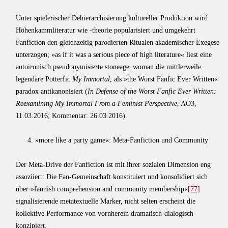
Unter spielerischer Dehierarchisierung kultureller Produktion wird
Höhenkammliteratur wie -theorie popularisiert und umgekehrt
Fanfiction den gleichzeitig parodierten Ritualen akademischer Exegese
unterzogen; »as if it was a serious piece of high literature« liest eine
autoironisch pseudonymisierte stoneage_woman die mittlerweile
legendäre Potterfic
My Immortal
, als »the Worst Fanfic Ever Written«
paradox antikanonisiert (
In Defense of the Worst Fanfic Ever Written:
Reexamining My Immortal From a Feminist Perspective
, AO3,
11.03.2016; Kommentar: 26.03.2016).
4. »more like a party game«: Meta-Fanfiction und Community
Der Meta-Drive der Fanfiction ist mit ihrer sozialen Dimension eng
assoziiert: Die Fan-Gemeinschaft konstituiert und konsolidiert sich
über »fannish comprehension and community membership«
[77]
signalisierende metatextuelle Marker, nicht selten erscheint die
kollektive Performance von vornherein dramatisch-dialogisch
konzipiert.