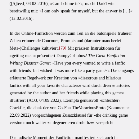
([S]teed, 08.02.2016); »Can I chime in?«, macht DarkTwin
bereitwillig mit: »I can only speak for myself, but the answer is […]«
(12.02.2016).
In der Online-Fanfiction werden zum Teil an die Salonspiele früherer
Zeiten erinnernde Concours, Prompts und (darunter mancherlei
Meta-)Challenges kultiviert.
[79]
Mit präzisen Instruktionen für
»getting meta« präsentiert DumpyGrimbos2
The Great Fanfiction
Writing Disaster Game
: »Have you every wanted to write a fanfic
with friends, but wished it was more like a party game?« Das eingangs
erläuterte Regelwerk zur Kreation von »disastrous and hilarious
fanfics with all your favorite characters« wird durch diverse »stories
generated by the author and her friends while playing this game«
illustriert (AO3, 04.09.2022), Exempla genussvoll ›schlechter‹
Crackfic, die dank der von Co-Fan TheVoraciousProto (Kommentar:
22.09.2022) vorgeschlagenen Zusatzklausel für »the drinking game
version« noch weiter zu degenerieren droht bzw. verspricht.
Das ludische Moment der Fanfiction manifestiert sich auch in