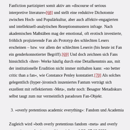
Fanfiction partizipiert somit aktiv am »discourse of serious
interpretive literature«
[68]
und stellt eine reduktive Dichotomie
zwischen Hoch- und Populärkultur, aber auch affektiv-engagierten
und intellektuell-analytischen Rezeptionsmustern infrage. Nach
akademischen Maßstäben mag der emotional, oft erotisch investierte,
fröhlich projizierende Fan als Prototyp des schlechten Lesers
erscheinen – bzw. vor allem der schlechten Leser
in
(bis heute ist Fan
ein genderkonnotierter Begriff).
[69]
Und doch zeichnen sich Fans
hinsichtlich ›ihrer‹ Werke häufig durch eine Detailkenntnis aus, mit
der institutionelle Erudition nicht immer mithalten kann: »no better
critic than a fan«, wie Constance Penley konstatiert.
[70]
Als solches
gelegentlich (hyper-)‌ironisch inszeniertes Fantum verträgt sich
exzellent mit reflektiertem ›Meta‹, mehr noch: Besagter Metadiskurs
selbst taugt zum nur vermeintlich paradoxen Fan-Objekt.
3. »overly pretentious academic everything«: Fandom und Academia
Zugleich wird »both overly pretentious fandom ›meta‹ and overly