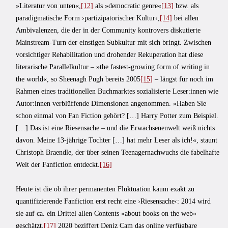
»Literatur von unten«,
[12]
als »democratic genre«
[13]
bzw. als
paradigmatische Form ›partizipatorischer Kultur‹,
[14]
bei allen
Ambivalenzen, die der in der Community kontrovers diskutierte
Mainstream-Turn der einstigen Subkultur mit sich bringt. Zwischen
vorsichtiger Rehabilitation und drohender Rekuperation hat diese
literarische Parallelkultur – »the fastest-growing form of writing in
the world«, so Sheenagh Pugh bereits 2005
[15]
– längst für noch im
Rahmen eines traditionellen Buchmarktes sozialisierte Leser:innen wie
Autor:innen verblüffende Dimensionen angenommen. »Haben Sie
schon einmal von Fan Fiction gehört? […] Harry Potter zum Beispiel.
[…] Das ist eine Riesensache – und die Erwachsenenwelt weiß nichts
davon. Meine 13-jährige Tochter […] hat mehr Leser als ich!«, staunt
Christoph Braendle, der über seinen Teenagernachwuchs die fabelhafte
Welt der Fanfiction entdeckt.
[16]
Heute ist die ob ihrer permanenten Fluktuation kaum exakt zu
quantifizierende Fanfiction erst recht eine ›Riesensache‹: 2014 wird
sie auf ca. ein Drittel allen Contents »about books on the web«
geschätzt,
[17]
2020 beziffert Deniz Çam das online verfügbare