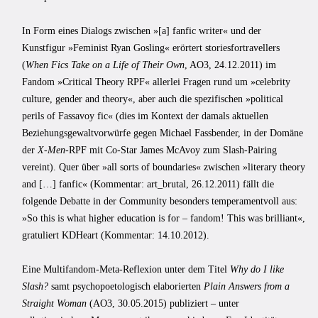
In Form eines Dialogs zwischen »[a] fanfic writer« und der
Kunstfigur »Feminist Ryan Gosling« erörtert storiesfortravellers
(
When Fics Take on a Life of Their Own
, AO3, 24.12.2011) im
Fandom »Critical Theory RPF« allerlei Fragen rund um »celebrity
culture, gender and theory«, aber auch die spezifischen »political
perils of Fassavoy fic« (dies im Kontext der damals aktuellen
Beziehungsgewaltvorwürfe gegen Michael Fassbender, in der Domäne
der
X-Men
-RPF mit Co-Star James McAvoy zum Slash-Pairing
vereint). Quer über »all sorts of boundaries« zwischen »literary theory
and […] fanfic« (Kommentar: art_brutal, 26.12.2011) fällt die
folgende Debatte in der Community besonders temperamentvoll aus:
»So this is what higher education is for – fandom! This was brilliant«,
gratuliert KDHeart (Kommentar: 14.10.2012).
Eine Multifandom-Meta-Reflexion unter dem Titel
Why do I like
Slash?
samt psychopoetologisch elaborierten
Plain Answers from a
Straight Woman
(AO3, 30.05.2015) publiziert – unter