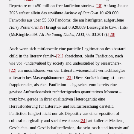
Repertoire mit »50 million free fanfiction stories«.
[18]
Anfang Januar
2023 erfasst allein das erwähnte
Archive of Our Own
10.420.000
Fanworks aus über 55.300 Fandoms; die am häufigsten aufgerufene
Harry Potter
-Fic
[19]
bringt es auf 8.920.889 Lesezugriffe bzw. ›Hits‹
(MsKingBean89:
All the Young Dudes
, AO3, 02.03.2017).
[20]
Auch wenn sich mittlerweile eine partielle Legitimation des »bastard
child in the literary family«
[21]
abzeichnet, bleibt Fanfiction, nach
wie vor »underval­ued by society and understudied by researchers«,
[22]
ein unsichtbares, von der Literaturwissenschaft vernachlässigtes
»literarisches Massenphänomen«.
[23]
Diese Zurückhaltung ist umso
frappierender, als eben Fanfiction – abgesehen vom bereits eine
gewisse Aufmerksamkeit rechtfertigenden quantitativen Moment –
trotz bzw. gerade in ihrer qualitativen Heterogenität eine
Herausforderung für Literatur- und Kulturforschung darstellt.
Fanfiction fungiert nicht nur als Dispositiv aus einer »position of
cultural marginality and social weakness«
[24]
artikulierter Medien-,
Geschichts- und Gesellschaftsreflexion, das sehr rasch und intensiv auf