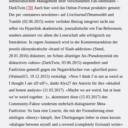
selbstironischem Management ihrer verschiedenen Fan-Identitäten –
DarkTwin.
[78]
Auch hier wird das Online-Format produktiv genutzt:
Der per »metanews newsletter« auf
LiveJournal
/
Dreamwidth
und
Tumblr (02.06.2015) weiter verlinkte Beitrag integriert nicht nur
selbst via Hyperlink akademische, journalistische wie Fan-Referenzen,
sondern animiert vor allem die Leserschaft sehr erfolgreich zur
Interaktion. In regem Austausch wird in der Kommentarsektion der
jeweils idiosynkratische »brand of Slash-addiction« (Steed,
28.01.2016) diskutiert, im Schutz allseitiger An-/‌Pseudonymität ein
diskursives »taboo« (DarkTwin, 03.06.2015) suspendiert und
Fanfiction generell gegen ein Negativklischee von »glorified porn«
(Walnut415, 19.12.2015) verteidigt. »Now I think I’m not as weird as
I thought I am xD uff!«, dankt Alys27 der Autorin für ihre »detailed
and honest analysis« (11.03.2017). »Maybe we are weird, but at least
we’re weird together. :)«, akzentuiert diese (15.03.2017) den
Community-Faktor wiederum mehrfach dia­logisierter Meta-
Fanfiction: So fasst eine Leserin, die mit der Formulierung einer
zünftigen »theory« kämpft, ihre Überlegungen lieber in einen kurzen
»dialogue between myself and a revered (completely fictional) writer«