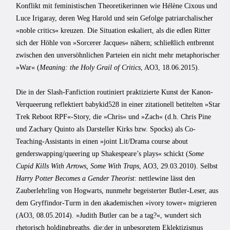
Konflikt mit feministischen Theoretikerinnen wie Hélène Cixous und
Luce Irigaray, deren Weg Harold und sein Gefolge patriarchalischer
»noble critics« kreuzen. Die Situation eskaliert, als die edlen Ritter
sich der Höhle von »Sorcerer Jacques« nähern; schließlich entbrennt
zwischen den unversöhnlichen Parteien ein nicht mehr metaphorischer
»War« (
Meaning: the Holy Grail of Critics
, AO3, 18.06.2015).
Die in der Slash-Fanfiction routiniert praktizierte Kunst der Kanon-
Verqueerung reflektiert babykid528 in einer zitationell betitelten »Star
Trek Reboot RPF«-Story, die »Chris« und »Zach« (d.h. Chris Pine
und Zachary Quinto als Darsteller Kirks bzw. Spocks) als Co-
Teaching-Assistants in einen »joint Lit/Drama course about
genderswapping/‌queering up Shakespeare’s plays« schickt (
Some
Cupid Kills With Arrows, Some With Traps
, AO3, 29.03.2010). Selbst
Harry Potter Becomes a Gender Theorist
: nettlewine lässt den
Zauberlehrling von Hogwarts, nunmehr begeisterter Butler-Leser, aus
dem Gryffindor-Turm in den akademischen »ivory tower« migrieren
(AO3, 08.05.2014). »Judith Butler can be a tag?«, wundert sich
rhetorisch holdingbreaths, die:der in unbesorgtem Eklektizismus