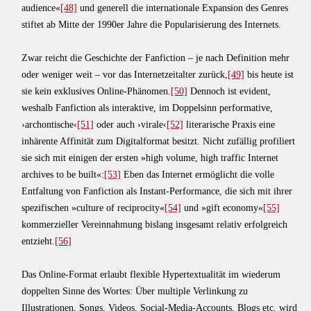
audience«
[48]
und generell die internationale Expansion des Genres
stiftet ab Mitte der 1990er Jahre die Popularisierung des Internets.
Zwar reicht die Geschichte der Fanfiction – je nach Definition mehr
oder weniger weit – vor das Internetzeitalter zurück,
[49]
bis heute ist
sie kein exklusives Online-Phänomen.
[50]
Dennoch ist evident,
weshalb Fanfiction als interaktive, im Doppelsinn performative,
›archontische‹
[51]
oder auch ›virale‹
[52]
literarische Praxis eine
inhärente Affinität zum Digitalformat besitzt. Nicht zufällig profiliert
sie sich mit einigen der ersten »high volume, high traffic Internet
archives to be built«:
[53]
Eben das Internet ermöglicht die volle
Entfaltung von Fanfiction als Instant-Performance, die sich mit ihrer
spezifischen »culture of reciprocity«
[54]
und »gift economy«
[55]
kommerzieller Vereinnahmung bislang insgesamt relativ erfolgreich
entzieht.
[56]
Das Online-Format erlaubt flexible Hypertextualität im wiederum
doppelten Sinne des Wortes: Über multiple Verlinkung zu
Illustrationen, Songs, Videos, Social-Media-Accounts, Blogs etc. wird