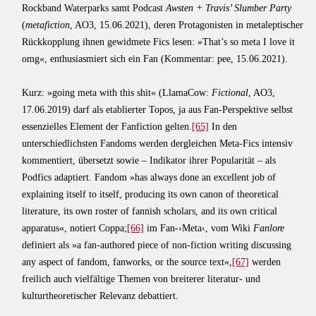
Rockband Waterparks samt Podcast
Awsten + Travis’ Slumber Party
(
metafiction
, AO3, 15.06.2021), deren Protagonisten in metaleptischer
Rückkopplung ihnen gewidmete Fics lesen: »That’s so meta I love it
omg«, enthusiasmiert sich ein Fan (Kommentar: pee, 15.06.2021).
Kurz: »going meta with this shit« (LlamaCow:
Fictional
, AO3,
17.06.2019) darf als etablierter Topos, ja aus Fan-Perspektive selbst
essenzielles Element der Fanfiction gelten.
[65]
In den
unterschiedlichsten Fandoms werden dergleichen Meta-Fics intensiv
kommentiert, übersetzt sowie – Indikator ihrer Popularität – als
Podfics adaptiert. Fandom »has always done an excellent job of
explaining itself to itself, pro­ducing its own canon of theoretical
literature, its own roster of fannish scholars, and its own critical
apparatus«, notiert Coppa;
[66]
im Fan-›Meta‹, vom Wiki
Fanlore
definiert als »a fan-authored piece of non-fiction writing discussing
any aspect of fandom, fanworks, or the source text«,
[67]
werden
freilich auch vielfältige Themen von brei­terer literatur- und
kulturtheoretischer Relevanz debattiert.