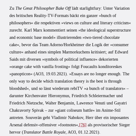
Zu
The Great Philosopher Bake Off
lädt starlightfury: Unter Variation
des briti­schen Reality-TV-Formats bäckt ein ganzer »bunch of
philosophers« die respektiven »views on culture and literary criticism«
zurecht. Karl Marx kommentiert seinen »the ideological superstructure
and economic base model« illustrierenden »two-tiered chocolate
cake«, bevor das Team Adorno/‌Horkheimer die Logik der »consumer
culture« anhand eines simplen Marmorkuchens kritisiert; auf Edward
Saids mit diversen »symbols of political influence« dekorierten
»orange cake with vanilla frosting« folgt Foucaults konditoreskes
»panopticon« (AO3, 19.03.2021). »Essays are no longer enough. The
only way to decide which translation theory is the best is through
bloodshed«, und so lässt wiederum rebiTV »a bunch of translators« –
darunter Kirchenvater Hieronymus, Friedrich Schleiermacher und
Friedrich Nietz­sche, Walter Benjamin, Lawrence Venuti und Gayatri
Chakravorty Spivak – zur »giant coliseum battle« im Anime-Stil
antreten. Souverän geht Vladimir Nabokov, Herr über ein imposantes
Arsenal defensiv-offensiver »footnotes«,
[76]
als provisorischer Sieger
hervor (
Translator Battle Royale
, AO3, 01.12.2021).