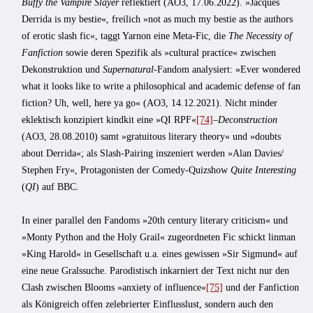
Buffy the Vampire Slayer
reflektiert (AO3, 17.06.2022). »Jacques
Derrida is my bestie«, freilich »not as much my bestie as the authors
of erotic slash fic«, taggt Yarnon eine Meta-Fic, die
The Necessity of
Fanfiction
sowie deren Spezifik als »cultural practice« zwischen
Dekonstruktion und
Supernatural
-Fandom analysiert: »Ever wondered
what it looks like to write a philosophical and academic defense of fan
fiction? Uh, well, here ya go« (AO3, 14.12.2021). Nicht minder
eklektisch konzipiert kindkit eine »QI RPF«
[74]
–
Deconstruction
(AO3, 28.08.2010) samt »gratuitous literary theory« und »doubts
about Derrida«; als Slash-Pairing inszeniert werden »Alan Davies/‌
Stephen Fry«, Protagonisten der Comedy-Quizshow
Quite Interesting
(
QI
) auf BBC.
In einer parallel den Fandoms »20th century literary criticism« und
»Monty Python and the Holy Grail« zugeordneten Fic schickt linman
»King Harold« in Gesellschaft u.a. eines gewissen »Sir Sigmund« auf
eine neue Gralssuche. Parodistisch inkarniert der Text nicht nur den
Clash zwischen Blooms »anxiety of influence«
[75]
und der Fanfiction
als Königreich offen zelebrierter Einflusslust, sondern auch den