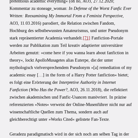
pretentious academic everything« (oh no, AO3, 27.12.2020;
Kommentar zu stoneage_woman:
In Defense of the Worst Fanfic Ever
Written: Reexamining My Immortal From a Feminist Perspective
,
AO3, 11.03.2016) parodiert, die Relation zwischen Fandom,
Hochburg des selbst­bewussten Amateurismus, und unter Pseudonym
stark repräsentierter Academia verhandelt.
[71]
Fanfiction-Portale
werden zur Publikation zum Teil kreativ adaptierter universitärer
Arbeiten genutzt: »come here if you wanna learn about fanfiction in
theory«, lockt ApolloMusagetes alias Euterpe, die:der unter
mythologisch vielversprechendem Pseudonym »[a] remediation of my
academic essay […] in the form of a Harry Potter fanfiction« bietet;
es folgt eine Erörterung der
Interpretive Authority in Internet
Fanfiction
(
Who Has the Power?
, AO3, 26.11.2018), die reflektiert
zwischen akademischen und Fanfic-Usancen manövriert. In präzise
referenzierten »Notes« verweist der Online-Musenführer nicht nur auf
wissenschaftliche Quellen zum Thema, sondern auch auf
gleichberechtigt unter »Works Cited« gelistete Fan-Texte.
Geradezu paradigmatisch wird in der sich noch am selben Tag in der