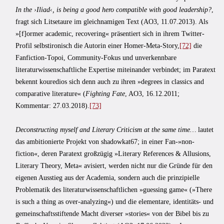
In the ›Iliad‹, is being a good hero compatible with good leadership?
,
fragt sich Litsetaure im gleichnamigen Text (AO3, 11.07.2013). Als
»[f]ormer academic, recovering« präsentiert sich in ihrem Twitter-
Profil selbstironisch die Autorin einer Homer-Meta-Story,
[72]
die
Fanfiction-Topoi, Community-Fokus und unverkennbare
literaturwissenschaftliche Expertise miteinander verbindet; im Paratext
bekennt kouredios sich denn auch zu ihren »degrees in classics and
comparative literature« (
Fighting Fate
, AO3, 16.12.2011;
Kommentar: 27.03.2018).
[73]
Deconstructing myself and Literary Criticism at the same time…
lautet
das ambitionierte Projekt von shadowkat67; in einer Fan-»non-
fiction«, deren Paratext großzügig »Literary References & Allusions,
Literary Theory, Meta« avisiert, werden nicht nur die Gründe für den
eigenen Ausstieg aus der Academia, sondern auch die prinzipielle
Problematik des literaturwissenschaftlichen »guessing game« (»There
is such a thing as over-analyzing«) und die elementare, identitäts- und
gemeinschaftsstiftende Macht diverser »stories« von der Bibel bis zu