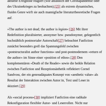
aktuelle Ereignisse reagiert (wie anlässlich der Coronapandemie oder
des Ukrainekrieges zu beobachten);
[25]
als extrem dynamisches,
fluides Genre wirft sie auch mannigfache literaturtheoretische Fragen
auf.
»The author is not dead; the author is
legion
«:
[26]
Mit ihrer
Redefinition pluralisierter, anonymer bzw. pseudonymer, gelegentlich
buchstäblich postmortaler Autorschaft
[27]
beleuchtet Fanfiction
zunächst besonders grell das Spannungsfeld zwischen
»poststructuralist author functions« und post-postmodernem »return of
the author« im Sinne einer »position of ethos«.
[28]
Den
komplementären »Death of the Reader« sowie die heikle Relation
zwischen Fanfiction und Rezeptionsästhetik reflektiert Cornel
Sandvoss, der ein genreadäquates Konzept von »aesthetic value« als
Resultat der Interaktion zwischen Autor:in, Text und Leser:in
skizziert.
[29]
Als »social process«
[30]
impliziert Fanfiction eine radikale
Rekonfiguration flexibler Autor- und Leserrollen. Nicht nur