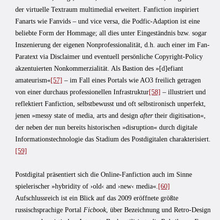
der virtuelle Textraum multimedial erweitert. Fanfiction inspiriert
Fanarts wie Fanvids – und vice versa, die Podfic-Adaption ist eine
beliebte Form der Hommage; all dies unter Eingeständnis bzw. sogar
Inszenierung der eigenen Nonprofessionalität, d.h. auch einer im Fan-
Paratext via Disclaimer und eventuell persönliche Copyright-Policy
akzentuierten Nonkommerzialität. Als Bastion des »[d]efiant
amateurism«
[57]
– im Fall eines Portals wie AO3 freilich getragen
von einer durchaus professionellen Infrastruktur
[58]
– illustriert und
reflektiert Fanfiction, selbstbewusst und oft selbstironisch unperfekt,
jenen »messy state of media, arts and design
after
their digitisation«,
der neben der nun bereits historischen »disruption« durch digitale
Informationstechnologie das Stadium des Postdigitalen charakterisiert.
[59]
Postdigital präsentiert sich die Online-Fanfiction auch im Sinne
spielerischer »hybridity of ›old‹ and ›new‹ media«.
[60]
Aufschlussreich ist ein Blick auf das 2009 eröffnete größte
russischsprachige Portal
Ficbook
, über Bezeichnung und Retro-Design