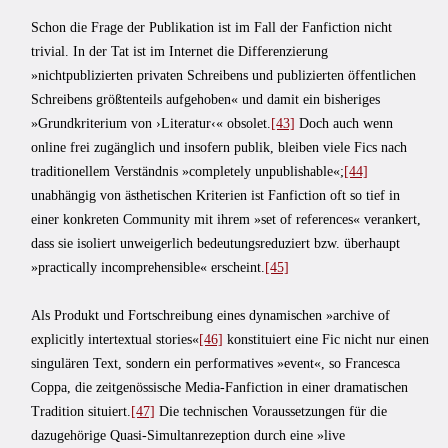
Schon die Frage der Publikation ist im Fall der Fanfiction nicht
trivial. In der Tat ist im Internet die Differenzierung
»nichtpublizierten privaten Schreibens und publizierten öffentlichen
Schreibens größtenteils aufgehoben« und damit ein bisheriges
»Grundkriterium von ›Literatur‹« obsolet.
[43]
Doch auch wenn
online frei zugänglich und insofern publik, bleiben viele Fics nach
traditionellem Verständnis »completely unpublishable«;
[44]
unabhängig von ästhetischen Kriterien ist Fanfiction oft so tief in
einer konkreten Community mit ihrem »set of references« verankert,
dass sie isoliert unweigerlich bedeutungsreduziert bzw. überhaupt
»practically incomprehensible« erscheint.
[45]
Als Produkt und Fortschreibung eines dynamischen »archive of
explicitly intertextual stories«
[46]
konstituiert eine Fic nicht nur einen
singulären Text, sondern ein performatives »event«, so Francesca
Coppa, die zeitgenössische Media-Fanfiction in einer dramatischen
Tradition situiert.
[47]
Die technischen Voraussetzungen für die
dazugehörige Quasi-Simultanrezeption durch eine »live