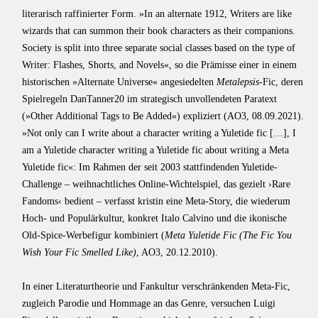
literarisch raffinierter Form. »In an alternate 1912, Writers are like
wizards that can summon their book characters as their companions.
Society is split into three separate social classes based on the type of
Writer: Flashes, Shorts, and Novels«, so die Prämisse einer in einem
historischen »Alternate Universe« angesiedelten
Metalepsis
-Fic, deren
Spielregeln DanTanner20 im strategisch unvollendeten Paratext
(»Other Additional Tags to Be Added«) expliziert (AO3, 08.09.2021).
»Not only can I write about a character writing a Yuletide fic […], I
am a Yuletide character writing a Yuletide fic about writing a Meta
Yuletide fic«: Im Rahmen der seit 2003 stattfindenden Yuletide-
Challenge – weihnachtliches Online-Wichtelspiel, das gezielt ›Rare
Fandoms‹ bedient – verfasst kristin eine Meta-Story, die wiederum
Hoch- und Populärkultur, konkret Italo Calvino und die ikonische
Old-Spice-Werbefigur kombiniert (
Meta Yuletide Fic (The Fic You
Wish Your Fic Smelled Like)
, AO3, 20.12.2010).
In einer Literaturtheorie und Fankultur verschränkenden Meta-Fic,
zugleich Parodie und Hommage an das Genre, versuchen Luigi