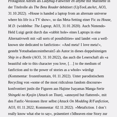
Protagonist Adrien als
Ladybug
-Fanwriter
en abyme
mit Marinette in
der Titelrolle als
The Beta Reader
debütiert (UpTooLateArt, AO3,
31.10.2022). »House is handed a laptop from an alternate universe
where his life is a TV show«, so das Meta-Setting einer Fic zu
House,
M.D.
(wishb0ne:
The Laptop
, AO3, 31.01.2020). Auch Nintendo-
Held Luigi gerät durch das »rabbit hole« eines Laptops in eine
Alternativwelt mit »all sorts of possibilities« und landet »on a well-
known site dedicated to fanfiction«: »And meta! I love meta!«,
gesteht Yotsubadancesintherain5 als Autor:in dieses doppelsinnigen
Ship in a Bottle
(AO3, 31.10.2022), das auch die Leserschaft als »a
beautiful ode to this character you love, […] to the medium of
fanfiction and to the power of stories as a whole« würdigt
(Kommentar: frozenfountain, 01.11.2022). Unter parodistischem
Recycling von »some of the most ridiculous fandom discourse«
konfrontiert jnnln die Figuren aus Hajime Isayamas Manga-Serie
Shingeki no Kyojin
(
Attack on Titan
), »annoyed but flattered«, mit
den Fanfic-Versionen ihrer selbst (
Attack On Modding R/Fanfiction
,
AO3, 01.11.2022; Kommentar: 02.11.2022). »Metafiction. I don’t
really know what else to say«, präsentiert r3dheaven eine Story zur