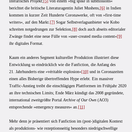
literarisches Projekt;
[5]
von einem »big spike in submissions«
berichtet die britische Literaturagentin Juliet Mushens,
[6]
in Indien
kommen in kurzer Zeit Hunderte Coronawerke, oft von »first-time
writers«, auf den Markt.
[7]
Sogar Selbstverlagsanbieter wie Kobo
schreiten notgedrungen zur Selektion,
[8]
doch auch abseits editorialer
Zwänge findet eine neue Fülle von »user-created media content«
[9]
ihr digitales Format.
Kaum ein anderes Segment kultureller Produktion illustriert diese
Entwicklung so eindrücklich wie die Fanfiction, die Anfang des
21. Jahrhunderts eine »véritable explosion«
[10]
und in Coronazeiten
einen alles Bisherige übertreffenden Hype erlebt. Ein massiver
Traffic-Anstieg treibt die einschlägigen Plattformen im Frühjahr 2020
an ihre technischen Limits; Ende März kündigt das 2008 gegründete,
international zweitgrößte Portal
Archive of Our Own
(AO3)
entsprechende »emergency measures« an.
[11]
Mehr denn je präsentiert sich Fanfiction im (post-)digitalen Kontext
als produktions- wie rezeptionsseitig besonders niedrigschwellige