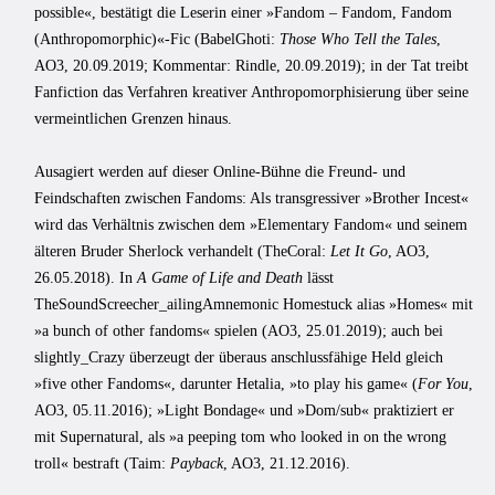
possible«, bestätigt die Leserin einer »Fandom – Fandom, Fandom
(Anthropomorphic)«-Fic (BabelGhoti:
Those Who Tell the Tales
,
AO3, 20.09.2019; Kommentar: Rindle, 20.09.2019); in der Tat treibt
Fanfiction das Verfahren kreativer Anthropomorphisierung über seine
vermeintlichen Grenzen hinaus.
Ausagiert werden auf dieser Online-Bühne die Freund- und
Feindschaften zwischen Fandoms: Als transgressiver »Brother Incest«
wird das Verhältnis zwischen dem »Elementary Fandom« und seinem
älteren Bruder Sherlock verhandelt (TheCoral:
Let It Go
, AO3,
26.05.2018). In
A Game of Life and Death
lässt
TheSoundScreecher_ailingAmnemonic Homestuck alias »Homes« mit
»a bunch of other fandoms« spielen (AO3, 25.01.2019); auch bei
slightly_Crazy überzeugt der überaus anschlussfähige Held gleich
»five other Fandoms«, darunter Hetalia, »to play his game« (
For You
,
AO3, 05.11.2016); »Light Bondage« und »Dom/sub« praktiziert er
mit Supernatural, als »a peeping tom who looked in on the wrong
troll« bestraft (Taim:
Payback
, AO3, 21.12.2016).