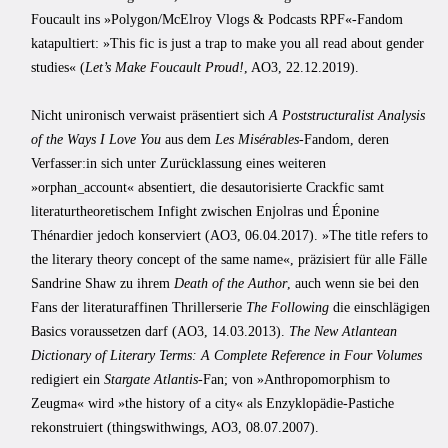
Foucault ins »Polygon/McElroy Vlogs & Podcasts RPF«-Fandom
katapultiert: »This fic is just a trap to make you all read about gender
studies« (
Let’s Make Foucault Proud!
, AO3, 22.12.2019).
Nicht unironisch verwaist präsentiert sich
A Poststructuralist Analysis
of the Ways I Love You
aus dem
Les Misérables
-Fandom, deren
Verfasser:in sich unter Zurücklassung eines weiteren
»orphan_account« absentiert, die desautorisierte Crackfic samt
literaturtheoretischem Infight zwischen Enjolras und Éponine
Thénardier jedoch konserviert (AO3, 06.04.2017). »The title refers to
the literary theory concept of the same name«, präzisiert für alle Fälle
Sandrine Shaw zu ihrem
Death of the Author
, auch wenn sie bei den
Fans der literaturaffinen Thrillerserie
The Following
die einschlägigen
Basics voraussetzen darf (AO3, 14.03.2013).
The New Atlantean
Dictionary of Literary Terms: A Complete Reference in Four Volumes
redigiert ein
Stargate Atlantis
-Fan; von »Anthropomorphism to
Zeugma« wird »the history of a city« als Enzyklopädie-Pastiche
rekonstruiert (thingswithwings, AO3, 08.07.2007).