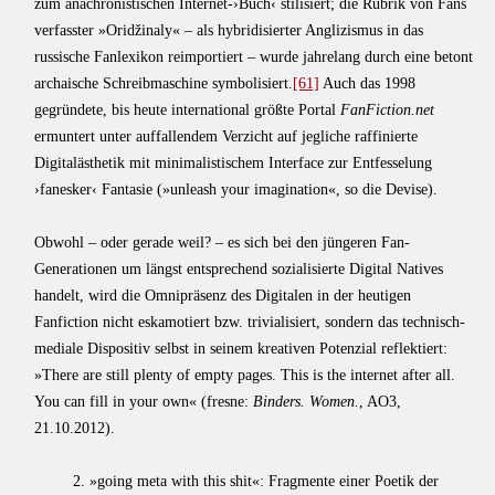
zum anachronistischen Internet-›Buch‹ stilisiert; die Rubrik von Fans
verfasster »Oridžinaly« – als hybridisierter Anglizismus in das
russische Fanlexikon reimportiert – wurde jahrelang durch eine betont
archaische Schreibmaschine symbolisiert.
[61]
Auch das 1998
gegründete, bis heute international größte Portal
FanFiction.net
ermuntert unter auffallendem Verzicht auf jegliche raffinierte
Digitalästhetik mit minimalistischem Interface zur Entfesselung
›fanesker‹ Fantasie (»unleash your imagination«, so die Devise).
Obwohl – oder gerade weil? – es sich bei den jüngeren Fan-
Generationen um längst entsprechend sozialisierte Digital Natives
handelt, wird die Omnipräsenz des Digitalen in der heutigen
Fanfiction nicht eskamotiert bzw. trivialisiert, sondern das technisch-
mediale Dispositiv selbst in seinem kreativen Potenzial reflektiert:
»There are still plenty of empty pages. This is the internet after all.
You can fill in your own« (fresne:
Binders.
Women.
, AO3,
21.10.2012).
2. »going meta with this shit«: Fragmente einer Poetik der