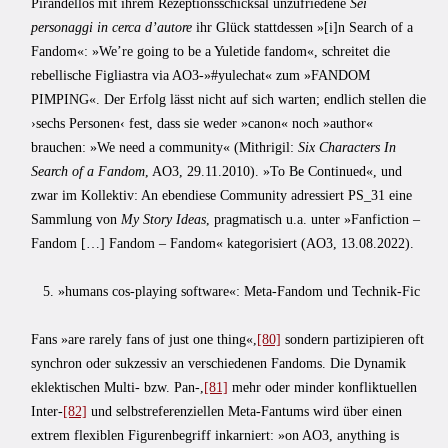
Pirandellos mit ihrem Rezeptionsschicksal unzufriedene
Sei
personaggi in cerca d’autore
ihr Glück stattdessen »[i]n Search of a
Fandom«: »We’re going to be a Yuletide fandom«, schreitet die
rebellische Figliastra via AO3-»#yulechat« zum »FANDOM
PIMPING«. Der Erfolg lässt nicht auf sich warten; endlich stellen die
›sechs Personen‹ fest, dass sie weder »canon« noch »author«
brauchen: »We need a community« (Mithrigil:
Six Characters In
Search of a Fandom
, AO3, 29.11.2010). »To Be Continued«, und
zwar im Kollektiv: An ebendiese Community adressiert PS_31 eine
Sammlung von
My Story Ideas
, pragmatisch u.a. unter »Fanfiction –
Fandom […] Fandom – Fandom« kategorisiert (AO3, 13.08.2022).
5. »humans cos-playing software«: Meta-Fandom und Technik-Fic
Fans »are rarely fans of just one thing«,
[80]
sondern partizipieren oft
synchron oder sukzessiv an verschiedenen Fandoms. Die Dynamik
eklektischen Multi- bzw. Pan-,
[81]
mehr oder minder konfliktuellen
Inter-
[82]
und selbstreferenziellen Meta-Fantums wird über einen
extrem flexiblen Figurenbegriff inkarniert: »on AO3, anything is