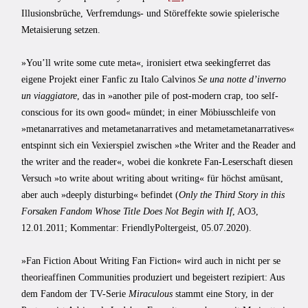
Illusionsbrüche, Verfremdungs- und Störeffekte sowie spielerische
Metaisierung setzen.
»You’ll write some cute meta«, ironisiert etwa seekingferret das
eigene Projekt einer Fanfic zu Italo Calvinos
Se una notte d’inverno
un viaggiatore
, das in »another pile of post-modern crap, too self-
conscious for its own good« mündet; in einer Möbiusschleife von
»metanarratives and metametanarratives and metametametanarratives«
entspinnt sich ein Vexierspiel zwischen »the Writer and the Reader and
the writer and the reader«, wobei die konkrete Fan-Leserschaft diesen
Versuch »to write about writing about writing« für höchst amüsant,
aber auch »deeply disturbing« befindet (
Only the Third Story in this
Forsaken Fandom Whose Title Does Not Begin with If
, AO3,
12.01.2011; Kommentar: FriendlyPoltergeist, 05.07.2020).
»Fan Fiction About Writing Fan Fiction« wird auch in nicht per se
theorieaffinen Communities produziert und begeistert rezipiert: Aus
dem Fandom der TV-Serie
Miraculous
stammt eine Story, in der