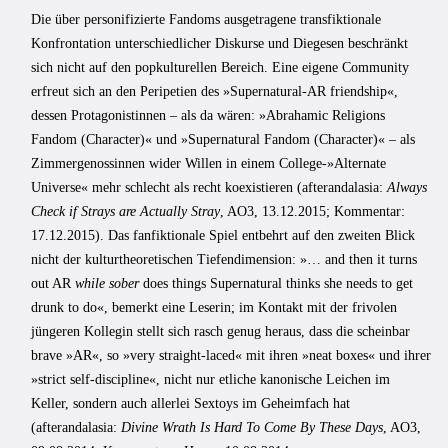
Die über personifizierte Fandoms ausgetragene transfiktionale
Konfrontation unterschiedlicher Diskurse und Diegesen beschränkt
sich nicht auf den popkulturellen Bereich. Eine eigene Community
erfreut sich an den Peripetien des »Supernatural-AR friendship«,
dessen Protagonistinnen – als da wären: »Abrahamic Religions
Fandom (Character)« und »Supernatural Fandom (Character)« – als
Zimmergenossinnen wider Willen in einem College-»Alternate
Universe« mehr schlecht als recht koexistieren (afterandalasia:
Always
Check if Strays are Actually Stray
, AO3, 13.12.2015; Kommentar:
17.12.2015). Das fanfiktionale Spiel entbehrt auf den zweiten Blick
nicht der kulturtheoretischen Tiefendimension: »… and then it turns
out AR
while sober
does things Supernatural thinks she needs to get
drunk to do«, bemerkt eine Leserin; im Kontakt mit der frivolen
jüngeren Kollegin stellt sich rasch genug heraus, dass die scheinbar
brave »AR«, so »very straight-laced« mit ihren »neat boxes« und ihrer
»strict self-discipline«, nicht nur etliche kanonische Leichen im
Keller, sondern auch allerlei Sextoys im Geheimfach hat
(afterandalasia:
Divine Wrath Is Hard To Come By These Days
, AO3,