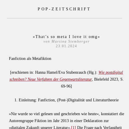
Zum
POP-ZEITSCHRIFT
Inhalt
springen
»That’s so meta I love it omg«
von Martina Stemberger
23.01.2024
Fanfiction als Metafiktion
[erschienen in: Hanna Hamel/Eva Stubenrauch (Hg.):
Wie postdigital
schreiben? Neue Verfahren der Gegenwartsliteratur
, Bielefeld 2023, S.
69-96]
1. Einleitung: Fanfiction, (Post-)Digitalität und Literaturtheorie
»Nie wurde so viel gelesen und geschrieben wie heute«, konstatiert die
Autorengruppe Fiktion im Jahr 2013 in einer Deklaration zur
»digitalen Zukunft unserer Literatur«.
[1]
Die Frage nach Verfasstheit