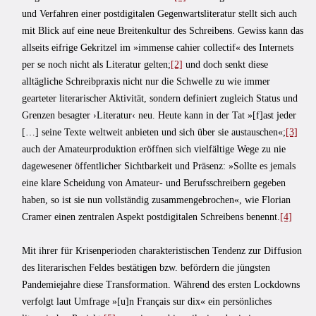
und Verfahren einer postdigitalen Gegenwartsliteratur stellt sich auch
mit Blick auf eine neue Breitenkultur des Schreibens. Gewiss kann das
allseits eifrige Gekritzel im »immense cahier collectif« des Internets
per se noch nicht als Literatur gelten;
[2]
und doch senkt diese
alltägliche Schreibpraxis nicht nur die Schwelle zu wie immer
gearteter literarischer Aktivität, sondern definiert zugleich Status und
Grenzen besagter ›Literatur‹ neu. Heute kann in der Tat »[f]ast jeder
[…] seine Texte weltweit anbieten und sich über sie austauschen«;
[3]
auch der Amateurproduktion eröffnen sich vielfältige Wege zu nie
dagewesener öffentlicher Sichtbarkeit und Präsenz: »Sollte es jemals
eine klare Scheidung von Amateur- und Berufsschreibern gegeben
haben, so ist sie nun vollständig zusammengebrochen«, wie Florian
Cramer einen zentralen Aspekt postdigitalen Schreibens benennt.
[4]
Mit ihrer für Krisenperioden charakteristischen Tendenz zur Diffusion
des literarischen Feldes bestätigen bzw. befördern die jüngsten
Pandemiejahre diese Transformation. Während des ersten Lockdowns
verfolgt laut Umfrage »[u]n Français sur dix« ein persönliches