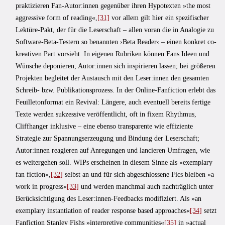
praktizieren Fan-Autor:innen gegenüber ihren Hypotexten »the most
aggressive form of reading«,
[31]
vor allem gilt hier ein spezifischer
Lektüre-Pakt, der für die Leserschaft – allen voran die in Analogie zu
Software-Beta-Testern so benannten ›Beta Reader‹ – einen konkret co-
kreativen Part vorsieht. In eigenen Rubriken können Fans Ideen und
Wünsche deponieren, Autor:innen sich inspirieren lassen; bei größeren
Projekten begleitet der Austausch mit den Leser:innen den gesamten
Schreib- bzw. Publikationsprozess. In der Online-Fanfiction erlebt das
Feuilletonformat ein Revival: Längere, auch eventuell bereits fertige
Texte werden sukzessive veröffentlicht, oft in fixem Rhythmus,
Cliffhanger inklusive – eine ebenso transparente wie effiziente
Strategie zur Spannungserzeugung und Bindung der Leserschaft;
Autor:innen reagieren auf Anregungen und lancieren Umfragen, wie
es weitergehen soll. WIPs erscheinen in diesem Sinne als »exemplary
fan fiction«,
[32]
selbst an und für sich abgeschlossene Fics bleiben »a
work in progress«
[33]
und werden manchmal auch nachträglich unter
Berücksichtigung des Leser:innen-Feedbacks modifiziert. Als »an
exemplary instantiation of reader response based approaches«
[34]
setzt
Fanfiction Stanley Fishs »interpretive communities«
[35]
in »actual