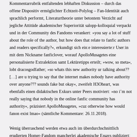
Kommentarrubrik entfaltenden lebhaften Diskussion – durch das
offene Dispositiv ermöglichter Echtzeit-Polylog – Fan-Identität auch
sprachlich performt, Literaturtheorie unter betontem Verzicht auf
jegliche Attitüde akademischer Superiorität salopp-kolloquial verpackt
und in der Community des Fandoms verankert: »you say a lot of stuff
about the role of the author, but how does that relate to fanfic authors
and readers specifically?«, erkundigt sich ein:e interessierte:r User:in
mit dem Nickname fanfic­lover, worauf ApolloMusagetes eine
personalisierte Extralektion samt Lektüretipps erteilt; »wow, so meta«,
lobt dracosgodfather; »so whats this new authority ur talk­ing about??
[…] are u trying to say that the internet makes nobody have authority
over anyone??? sounds fake but okay«, zweifelt H3Oheart, was
ebenfalls einen didaktischen Exkurs unter Peers motiviert: »no i’m not
really saying that nobody in the online fanfic community has
authority«, präzisiert ApolloMusagetes, »cuz other­wise how would
fanon exist lmao« (sämtliche Kommentare: 26.11.2018).
Wenig überraschend werden etwa auch im überdurchschnittlich
erudierten Homer-Fandom mancherlei akademische Essays publiziert: