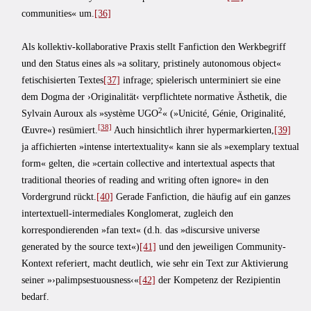
communities« um.
[36]
Als kollektiv-kollaborative Praxis stellt Fanfiction den Werkbegriff
und den Status eines als »a solitary, pristinely autonomous object«
fetischisierten Textes
[37]
infrage; spielerisch unterminiert sie eine
dem Dogma der ›Originalität‹ verpflichtete normative Ästhetik, die
2
Sylvain Auroux als »système UGO
« (»Unicité, Génie, Originalité,
[38]
Œuvre«) resümiert.
Auch hinsichtlich ihrer hypermarkierten,
[39]
ja affichierten »intense intertextuality« kann sie als »exemplary textual
form« gelten, die »certain collective and intertextual aspects that
traditional theories of reading and writing often ignore« in den
Vordergrund rückt.
[40]
Gerade Fanfiction, die häufig auf ein ganzes
intertextuell-intermediales Konglomerat, zugleich den
korrespondierenden »fan text« (d.h. das »discursive universe
generated by the source text«)
[41]
und den jeweiligen Community-
Kontext referiert, macht deutlich, wie sehr ein Text zur Aktivierung
seiner »›palimpsestuousness‹«
[42]
der Kompetenz der Rezipientin
bedarf.