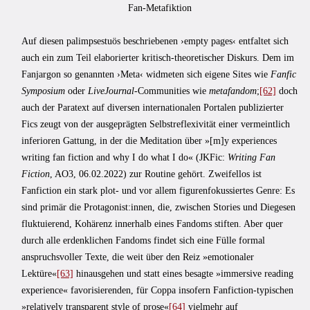
Fan‑Metafiktion
Auf diesen palimpsestuös beschriebenen ›empty pages‹ entfaltet sich
auch ein zum Teil elaborierter kritisch-theoretischer Diskurs. Dem im
Fanjargon so genannten ›Meta‹ widmeten sich eigene Sites wie
Fanfic
Symposium
oder
LiveJournal
-Communities wie
metafandom
;
[62]
doch
auch der Paratext auf diversen internationalen Portalen publizierter
Fics zeugt von der ausgeprägten Selbstreflexivität einer vermeintlich
inferioren Gattung, in der die Meditation über »[m]y experiences
writing fan fiction and why I do what I do« (JKFic:
Writing Fan
Fiction
, AO3, 06.02.2022) zur Routine gehört. Zweifellos ist
Fanfiction ein stark plot- und vor allem figurenfokussiertes Genre: Es
sind primär die Protagonist:innen, die, zwischen Stories und Diegesen
fluktuierend, Kohärenz innerhalb eines Fandoms stiften. Aber quer
durch alle erdenklichen Fandoms findet sich eine Fülle formal
anspruchsvoller Texte, die weit über den Reiz »emotionaler
Lektüre«
[63]
hinausgehen und statt eines besagte »immersive reading
experience« favorisierenden, für Coppa insofern Fanfiction-typischen
»relatively transparent style of prose«
[64]
vielmehr auf