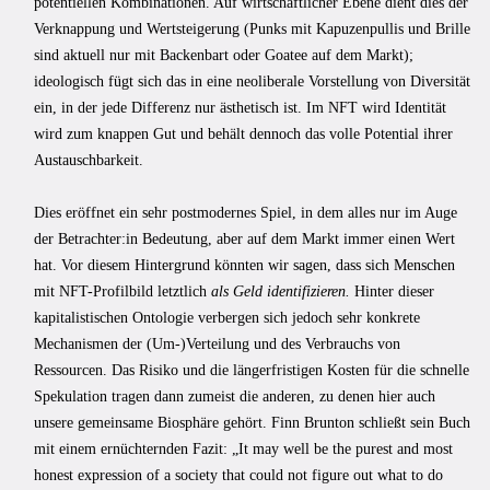
potentiellen Kombinationen. Auf wirtschaftlicher Ebene dient dies der
Verknappung und Wertsteigerung (Punks mit Kapuzenpullis und Brille
sind aktuell nur mit Backenbart oder Goatee auf dem Markt);
ideologisch fügt sich das in eine neoliberale Vorstellung von Diversität
ein, in der jede Differenz nur ästhetisch ist. Im NFT wird Identität
wird zum knappen Gut und behält dennoch das volle Potential ihrer
Austauschbarkeit.
Dies eröffnet ein sehr postmodernes Spiel, in dem alles nur im Auge
der Betrachter:in Bedeutung, aber auf dem Markt immer einen Wert
hat. Vor diesem Hintergrund könnten wir sagen, dass sich Menschen
mit NFT-Profilbild letztlich
als Geld identifizieren.
Hinter dieser
kapitalistischen Ontologie verbergen sich jedoch sehr konkrete
Mechanismen der (Um-)Verteilung und des Verbrauchs von
Ressourcen. Das Risiko und die längerfristigen Kosten für die schnelle
Spekulation tragen dann zumeist die anderen, zu denen hier auch
unsere gemeinsame Biosphäre gehört. Finn Brunton schließt sein Buch
mit einem ernüchternden Fazit: „It may well be the purest and most
honest expression of a society that could not figure out what to do