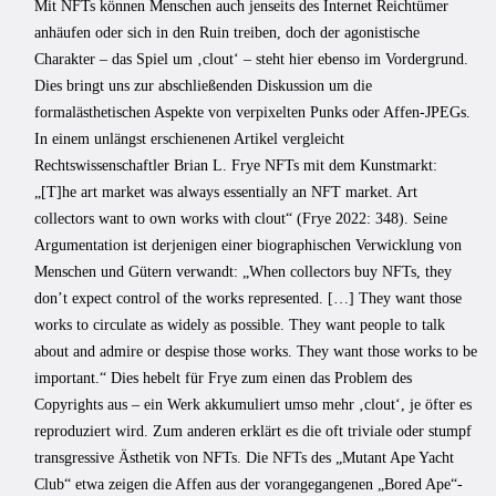
Mit NFTs können Menschen auch jenseits des Internet Reichtümer
anhäufen oder sich in den Ruin treiben, doch der agonistische
Charakter – das Spiel um ‚clout‘ – steht hier ebenso im Vordergrund.
Dies bringt uns zur abschließenden Diskussion um die
formalästhetischen Aspekte von verpixelten Punks oder Affen-JPEGs.
In einem unlängst erschienenen Artikel vergleicht
Rechtswissenschaftler Brian L. Frye NFTs mit dem Kunstmarkt:
„[T]he art market was always essentially an NFT market. Art
collectors want to own works with clout“ (Frye 2022: 348). Seine
Argumentation ist derjenigen einer biographischen Verwicklung von
Menschen und Gütern verwandt: „When collectors buy NFTs, they
don’t expect control of the works represented. […] They want those
works to circulate as widely as possible. They want people to talk
about and admire or despise those works. They want those works to be
important.“ Dies hebelt für Frye zum einen das Problem des
Copyrights aus – ein Werk akkumuliert umso mehr ‚clout‘, je öfter es
reproduziert wird. Zum anderen erklärt es die oft triviale oder stumpf
transgressive Ästhetik von NFTs. Die NFTs des „Mutant Ape Yacht
Club“ etwa zeigen die Affen aus der vorangegangenen „Bored Ape“-