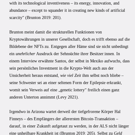
with its technological inventiveness – its energy, innovation, and
abundance – except to squander it in creating new kinds of artificial
scarcity“ (Brunton 2019: 201).
Brunton meint damit die strukturellen Funktionen von
Kryptowährungen in unserer Gesellschaft, doch es trifft ebenso auf die
Bildebene der NFTs zu. Entgegen aller Häme sind sie nicht unbedingt
ein
unehrlicher
Ausdruck der Sehnsüchte ihrer Besitzer:innen. In
einem Interview erwähnte Santos, der selbst in Mexiko aufwuchs, dass
sein persönliches Investment in die Krypto-Welt auch aus der
Unsicherheit heraus entstand,
wie viel Zeit
ihm selbst noch bliebe –
seine Schwester sei an einer seltenen Form der Epilepsie erkrankt,
womit sein Verweis auf eine „genetic lottery“ freilich einen ganz
anderen Unterton annimmt (Levy 2021).
Irgendwo in Arizona wartet derweil der tiefgefrorene Körper Hal
Finneys – des Empfängers der allerersten Bitcoin-Transaktion –
darauf, in einer Zukunft aufgetaut zu werden, in der ALS nicht länger
eine unheilbare Krankheit ist (Brunton 2019: 205). Selbst zu
Geld