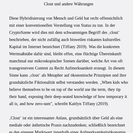
Clout und andere Währungen
Diese Hybridisierung von Mensch und Geld hat recht offensichtlich
mit einer konventionellen Vorstellung von Status zu tun. In der
CryptoSzene wird dies mit dem schwammigen Begriff des ‚clout‘
beschrieben, der nicht zufällig auch bisweilen riskantes kulturelles
Kapital im Internet bezeichnet (Tiffany 2019). Was die konkreten
Wertmaßstäbe dafür sind, bleibt offen, eine flüchtige Übereinkunft
manchmal nur mikroskopischer Szenen darüber, welche Art von oft
transgressivem Content zu Recht Aufmerksamkeit erzeugt. In diesem
Sinne kann ‚clout‘ als Metapher auf ökonomische Prinzipien und ihre
grundsätzliche Fiktionalität selbst verstanden werden. „When kids who
believe themselves to be on top of the world use the term, they tip
their hand, exposing their deep-seated knowledge of how temporary it
all is, and how zero-sum“, schreibt Kaitlyn Tiffany (2019).
‚Clout‘ ist ein interessanter Anlass, grundsätzlich über Geld als eine
mediale oder ästhetische Praxis nachzudenken; schließlich bezeichnet
es den eigenen Marktwert innerhalb einer Aufmerksamkeitsökonomie.