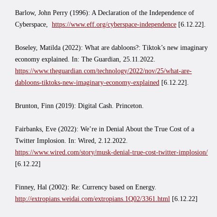
Barlow, John Perry (1996): A Declaration of the Independence of
Cyberspace,
https://www.eff.org/cyberspace-independence
[6.12.22].
Boseley, Matilda (2022): What are dabloons?: Tiktok’s new imaginary
economy explained. In: The Guardian, 25.11.2022.
https://www.theguardian.com/technology/2022/nov/25/what-are-
dabloons-tiktoks-new-imaginary-economy-explained
[6.12.22].
Brunton, Finn (2019): Digital Cash. Princeton.
Fairbanks, Eve (2022): We’re in Denial About the True Cost of a
Twitter Implosion. In: Wired, 2.12.2022.
https://www.wired.com/story/musk-denial-true-cost-twitter-implosion/
[6.12.22]
Finney, Hal (2002): Re: Currency based on Energy.
http://extropians.weidai.com/extropians.1Q02/3361.html
[6.12.22]