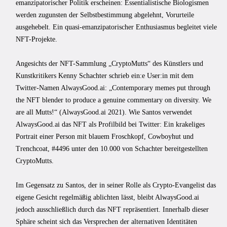
emanzipatorischer Politik erscheinen: Essentialistische Biologismen
werden zugunsten der Selbstbestimmung abgelehnt, Vorurteile
ausgehebelt. Ein quasi-emanzipatorischer Enthusiasmus begleitet viele
NFT-Projekte.
Angesichts der NFT-Sammlung „CryptoMutts“ des Künstlers und
Kunstkritikers Kenny Schachter schrieb ein:e User:in mit dem
Twitter-Namen AlwaysGood.ai: „Contemporary memes put through
the NFT blender to produce a genuine commentary on diversity. We
are all Mutts!“ (AlwaysGood.ai 2021). Wie Santos verwendet
AlwaysGood.ai das NFT als Profilbild bei Twitter: Ein krakeliges
Portrait einer Person mit blauem Froschkopf, Cowboyhut und
Trenchcoat, #4496 unter den 10.000 von Schachter bereitgestellten
CryptoMutts.
Im Gegensatz zu Santos, der in seiner Rolle als Crypto-Evangelist das
eigene Gesicht regelmäßig ablichten lässt, bleibt AlwaysGood.ai
jedoch ausschließlich durch das NFT repräsentiert. Innerhalb dieser
Sphäre scheint sich das Versprechen der alternativen Identitäten