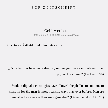
Zum
POP-ZEITSCHRIFT
Inhalt
springen
Geld werden
von Jacob Birken
13.12.2022
Crypto als Ästhetik und Identitätspolitik
„Our identities have no bodies, so, unlike you, we cannot obtain order
by physical coercion.“ (Barlow 1996)
„Modern digital technologies have allowed the phallus to continue to
stand in for the man in more realistic ways than ever before: Men are
now able to showcase their own genitalia.“ (Oswald et al 2020: 597)