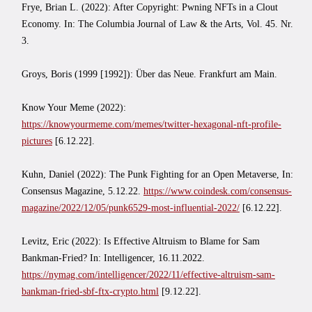
Frye, Brian L. (2022): After Copyright: Pwning NFTs in a Clout
Economy. In: The Columbia Journal of Law & the Arts, Vol. 45. Nr.
3.
Groys, Boris (1999 [1992]): Über das Neue. Frankfurt am Main.
Know Your Meme (2022):
https://knowyourmeme.com/memes/twitter-hexagonal-nft-profile-
pictures
[6.12.22].
Kuhn, Daniel (2022): The Punk Fighting for an Open Metaverse, In:
Consensus Magazine, 5.12.22.
https://www.coindesk.com/consensus-
magazine/2022/12/05/punk6529-most-influential-2022/
[6.12.22].
Levitz, Eric (2022): Is Effective Altruism to Blame for Sam
Bankman-Fried? In: Intelligencer, 16.11.2022.
https://nymag.com/intelligencer/2022/11/effective-altruism-sam-
bankman-fried-sbf-ftx-crypto.html
[9.12.22].