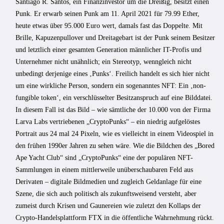
Santiago R. Santos, ein Finanzinvestor um die Dreißig, besitzt einen
Punk. Er erwarb seinen Punk am 11. April 2021 für 79.99 Ether,
heute etwas über 95.000 Euro wert, damals fast das Doppelte. Mit
Brille, Kapuzenpullover und Dreitagebart ist der Punk seinem Besitzer
und letztlich einer gesamten Generation männlicher IT-Profis und
Unternehmer nicht unähnlich; ein Stereotyp, wenngleich nicht
unbedingt derjenige eines ‚Punks‘. Freilich handelt es sich hier nicht
um eine wirkliche Person, sondern ein sogenanntes NFT: Ein ‚non-
fungible token‘, ein verschlüsselter Besitzanspruch auf eine Bilddatei.
In diesem Fall ist das Bild – wie sämtliche der 10.000 von der Firma
Larva Labs vertriebenen „CryptoPunks“ – ein niedrig aufgelöstes
Portrait aus 24 mal 24 Pixeln, wie es vielleicht in einem Videospiel in
den frühen 1990er Jahren zu sehen wäre. Wie die Bildchen des „Bored
Ape Yacht Club“ sind „CryptoPunks“ eine der populären NFT-
Sammlungen in einem mittlerweile unüberschaubaren Feld aus
Derivaten – digitale Bildmedien und zugleich Geldanlage für eine
Szene, die sich auch politisch als zukunftsweisend versteht, aber
zumeist durch Krisen und Gaunereien wie zuletzt den Kollaps der
Crypto-Handelsplattform FTX in die öffentliche Wahrnehmung rückt.