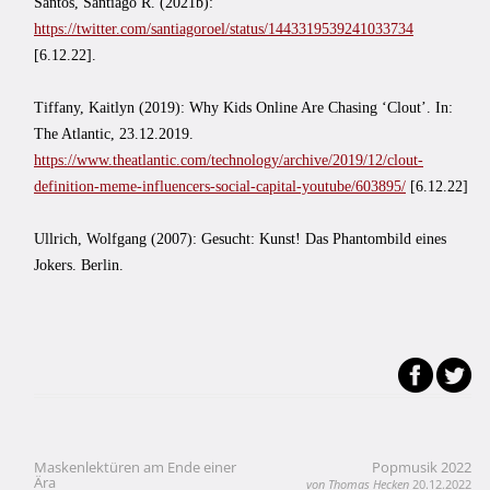
Santos, Santiago R. (2021b):
https://twitter.com/santiagoroel/status/1443319539241033734
[6.12.22].
Tiffany, Kaitlyn (2019): Why Kids Online Are Chasing ‘Clout’. In:
The Atlantic, 23.12.2019.
https://www.theatlantic.com/technology/archive/2019/12/clout-
definition-meme-influencers-social-capital-youtube/603895/
[6.12.22]
Ullrich, Wolfgang (2007): Gesucht: Kunst! Das Phantombild eines
Jokers. Berlin.
Maskenlektüren am Ende einer
Popmusik 2022
Beitragsnavigation
Ära
von Thomas Hecken
20.12.2022