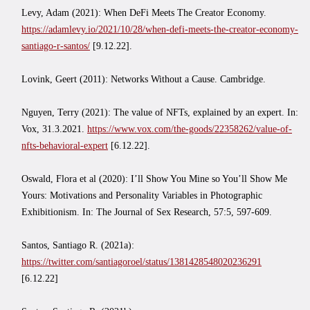
Levy, Adam (2021): When DeFi Meets The Creator Economy.
https://adamlevy.io/2021/10/28/when-defi-meets-the-creator-economy-
santiago-r-santos/
[9.12.22].
Lovink, Geert (2011): Networks Without a Cause. Cambridge.
Nguyen, Terry (2021): The value of NFTs, explained by an expert. In:
Vox, 31.3.2021.
https://www.vox.com/the-goods/22358262/value-of-
nfts-behavioral-expert
[6.12.22].
Oswald, Flora et al (2020): I’ll Show You Mine so You’ll Show Me
Yours: Motivations and Personality Variables in Photographic
Exhibitionism. In: The Journal of Sex Research, 57:5, 597-609.
Santos, Santiago R. (2021a):
https://twitter.com/santiagoroel/status/1381428548020236291
[6.12.22]