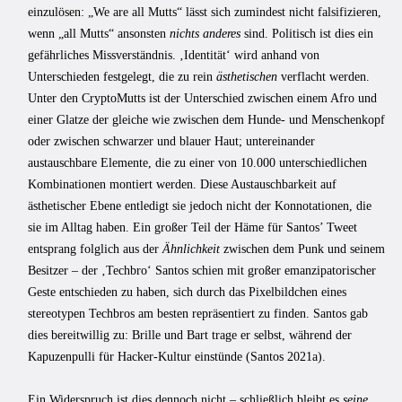
einzulösen: „We are all Mutts“ lässt sich zumindest nicht falsifizieren,
wenn „all Mutts“ ansonsten
nichts anderes
sind. Politisch ist dies ein
gefährliches Missverständnis. ‚Identität‘ wird anhand von
Unterschieden festgelegt, die zu rein
ästhetischen
verflacht werden.
Unter den CryptoMutts ist der Unterschied zwischen einem Afro und
einer Glatze der gleiche wie zwischen dem Hunde- und Menschenkopf
oder zwischen schwarzer und blauer Haut; untereinander
austauschbare Elemente, die zu einer von 10.000 unterschiedlichen
Kombinationen montiert werden. Diese Austauschbarkeit auf
ästhetischer Ebene entledigt sie jedoch nicht der Konnotationen, die
sie im Alltag haben. Ein großer Teil der Häme für Santos’ Tweet
entsprang folglich aus der
Ähnlichkeit
zwischen dem Punk und seinem
Besitzer – der ‚Techbro‘ Santos schien mit großer emanzipatorischer
Geste entschieden zu haben, sich durch das Pixelbildchen eines
stereotypen Techbros am besten repräsentiert zu finden. Santos gab
dies bereitwillig zu: Brille und Bart trage er selbst, während der
Kapuzenpulli für Hacker-Kultur einstünde (Santos 2021a).
Ein Widerspruch ist dies dennoch nicht – schließlich bleibt es
seine