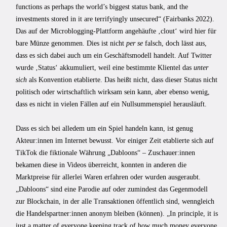
functions as perhaps the world’s biggest status bank, and the
investments stored in it are terrifyingly unsecured“ (Fairbanks 2022).
Das auf der Microblogging-Plattform angehäufte ‚clout‘ wird hier für
bare Münze genommen. Dies ist nicht
per se
falsch, doch lässt aus,
dass es sich dabei auch um ein Geschäftsmodell handelt. Auf Twitter
wurde ‚Status‘ akkumuliert, weil eine bestimmte Klientel das
unter
sich
als Konvention etablierte. Das heißt nicht, dass dieser Status nicht
politisch oder wirtschaftlich wirksam sein kann, aber ebenso wenig,
dass es nicht in vielen Fällen auf ein Nullsummenspiel herausläuft.
Dass es sich bei alledem um ein Spiel handeln kann, ist genug
Akteur:innen im Internet bewusst. Vor einiger Zeit etablierte sich auf
TikTok die fiktionale Währung „Dabloons“ – Zuschauer:innen
bekamen diese in Videos überreicht, konnten in anderen die
Marktpreise für allerlei Waren erfahren oder wurden ausgeraubt.
„Dabloons“ sind eine Parodie auf oder zumindest das Gegenmodell
zur Blockchain, in der alle Transaktionen öffentlich sind, wenngleich
die Handelspartner:innen anonym bleiben (können). „In principle, it is
just a matter of everyone keeping track of how much money everyone