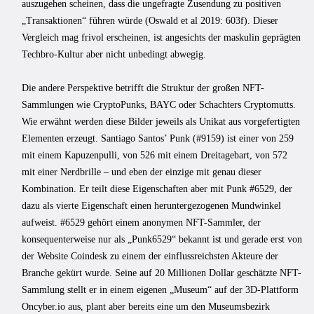
auszugehen scheinen, dass die ungefragte Zusendung zu positiven
„Transaktionen“ führen würde (Oswald et al 2019: 603f). Dieser
Vergleich mag frivol erscheinen, ist angesichts der maskulin geprägten
Techbro-Kultur aber nicht unbedingt abwegig.
Die andere Perspektive betrifft die Struktur der großen NFT-
Sammlungen wie CryptoPunks, BAYC oder Schachters Cryptomutts.
Wie erwähnt werden diese Bilder jeweils als Unikat aus vorgefertigten
Elementen erzeugt. Santiago Santos’ Punk (#9159) ist einer von 259
mit einem Kapuzenpulli, von 526 mit einem Dreitagebart, von 572
mit einer Nerdbrille – und eben der einzige mit genau dieser
Kombination. Er teilt diese Eigenschaften aber mit Punk #6529, der
dazu als vierte Eigenschaft einen heruntergezogenen Mundwinkel
aufweist. #6529 gehört einem anonymen NFT-Sammler, der
konsequenterweise nur als „Punk6529“ bekannt ist und gerade erst von
der Website Coindesk zu einem der einflussreichsten Akteure der
Branche gekürt wurde. Seine auf 20 Millionen Dollar geschätzte NFT-
Sammlung stellt er in einem eigenen „Museum“ auf der 3D-Plattform
Oncyber.io aus, plant aber bereits eine um den Museumsbezirk