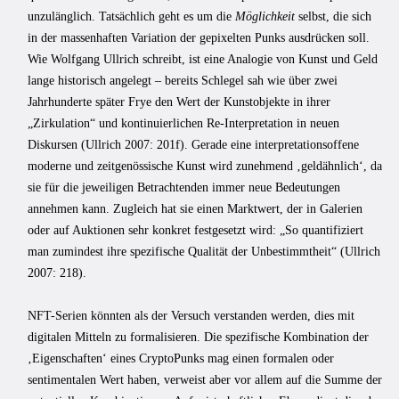
unzulänglich. Tatsächlich geht es um die
Möglichkeit
selbst, die sich
in der massenhaften Variation der gepixelten Punks ausdrücken soll.
Wie Wolfgang Ullrich schreibt, ist eine Analogie von Kunst und Geld
lange historisch angelegt – bereits Schlegel sah wie über zwei
Jahrhunderte später Frye den Wert der Kunstobjekte in ihrer
„Zirkulation“ und kontinuierlichen Re-Interpretation in neuen
Diskursen (Ullrich 2007: 201f). Gerade eine interpretationsoffene
moderne und zeitgenössische Kunst wird zunehmend ‚geldähnlich‘, da
sie für die jeweiligen Betrachtenden immer neue Bedeutungen
annehmen kann. Zugleich hat sie einen Marktwert, der in Galerien
oder auf Auktionen sehr konkret festgesetzt wird: „So quantifiziert
man zumindest ihre spezifische Qualität der Unbestimmtheit“ (Ullrich
2007: 218).
NFT-Serien könnten als der Versuch verstanden werden, dies mit
digitalen Mitteln zu formalisieren. Die spezifische Kombination der
‚Eigenschaften‘ eines CryptoPunks mag einen formalen oder
sentimentalen Wert haben, verweist aber vor allem auf die Summe der