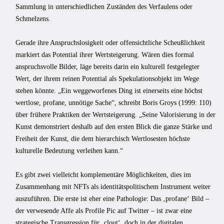
Sammlung in unterschiedlichen Zuständen des Verfaulens oder
Schmelzens.
Gerade ihre Anspruchslosigkeit oder offensichtliche Scheußlichkeit
markiert das Potential ihrer Wertsteigerung. Wären dies formal
anspruchsvolle Bilder, läge bereits darin ein kulturell festgelegter
Wert, der ihrem reinen Potential als Spekulationsobjekt im Wege
stehen könnte. „Ein weggeworfenes Ding ist einerseits eine höchst
wertlose, profane, unnötige Sache“, schreibt Boris Groys (1999: 110)
über frühere Praktiken der Wertsteigerung. „Seine Valorisierung in der
Kunst demonstriert deshalb auf den ersten Blick die ganze Stärke und
Freiheit der Kunst, die dem hierarchisch Wertlosesten höchste
kulturelle Bedeutung verleihen kann.“
Es gibt zwei vielleicht komplementäre Möglichkeiten, dies im
Zusammenhang mit NFTs als identitätspolitischem Instrument weiter
auszuführen. Die erste ist eher eine Pathologie: Das ‚profane‘ Bild –
der verwesende Affe als Profile Pic auf Twitter – ist zwar eine
strategische Transgression für ‚clout‘, doch in der digitalen